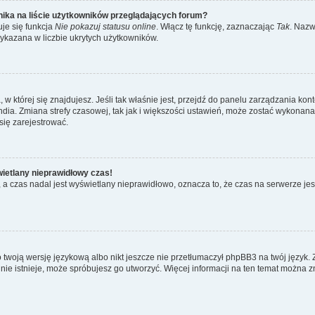
ika na liście użytkowników przeglądających forum?
je się funkcja
Nie pokazuj statusu online
. Włącz tę funkcję, zaznaczając
Tak
. Nazw
wykazana w liczbie ukrytych użytkowników.
ta, w której się znajdujesz. Jeśli tak właśnie jest, przejdź do panelu zarządzania k
dia. Zmiana strefy czasowej, tak jak i większości ustawień, może zostać wykonana 
się zarejestrować.
wietlany nieprawidłowy czas!
a czas nadal jest wyświetlany nieprawidłowo, oznacza to, że czas na serwerze jes
 twoją wersję językową albo nikt jeszcze nie przetłumaczył phpBB3 na twój język. 
a nie istnieje, może spróbujesz go utworzyć. Więcej informacji na ten temat można z