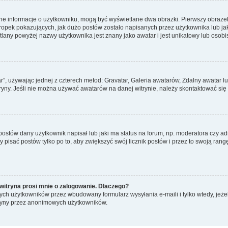
ane informacje o użytkowniku, mogą być wyświetlane dwa obrazki. Pierwszy obrazek
pek pokazujących, jak dużo postów zostało napisanych przez użytkownika lub jaki j
lany powyżej nazwy użytkownika jest znany jako awatar i jest unikatowy lub osobi
ar”, używając jednej z czterech metod: Gravatar, Galeria awatarów, Zdalny awatar 
ryny. Jeśli nie można używać awatarów na danej witrynie, należy skontaktować się 
stów dany użytkownik napisał lub jaki ma status na forum, np. moderatora czy a
y pisać postów tylko po to, aby zwiększyć swój licznik postów i przez to swoją rangę
witryna prosi mnie o zalogowanie. Dlaczego?
ch użytkowników przez wbudowany formularz wysyłania e-maili i tylko wtedy, jeżeli
ryny przez anonimowych użytkowników.