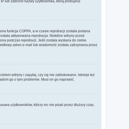
s IP lub zabronił nazwy użytkownika, którą próbujesz
ona funkcja COPPA, a w czasie rejestracji została podana
została aktywowana rejestracja. Niektóre witryny przed
na podczas rejestracji. Jeśli została wysłana do ciebie
rawidłowy adres e-mail lub wiadomość została zatrzymana przez
lem witryny i zapytaj, czy cię nie zablokowano. Istnieje też
wiadom go o tym problemie. Musi on go naprawić.
suwa użytkowników, którzy nic nie pisali przez dłuższy czas.