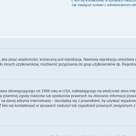
Z kim się kontaktować w sprawach nadużyć
Jak nawiązać kontakt z administratorem wi
y, aby pisać wiadomości, konieczna jest rejestracja. Niemniej rejestracja umożliwia
do innych użytkowników, możliwość przypisania do grup użytkowników itp. Rejestracj
prawa obowiązującego od 1998 roku w USA, nakładającego na właścicieli stron int
ia pisemnej zgody rodziców lub opiekunów prawnych na zbieranie informacji prywa
na danej witrynie internetowej – skontaktuj się z prawnikiem, by uzyskać wyjaśnieni
 kim się kontaktować w sprawach nadużyć lub zagadnień prawnych związanych z t