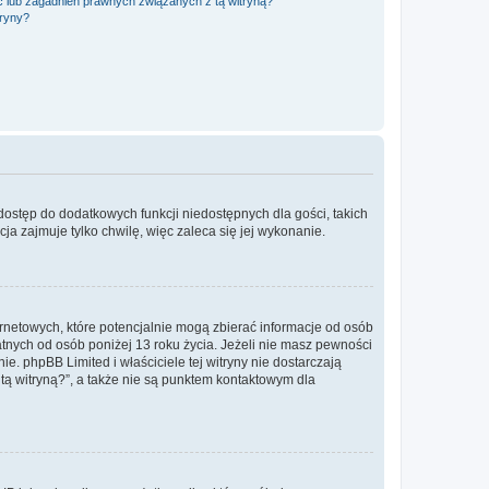
 lub zagadnień prawnych związanych z tą witryną?
tryny?
 dostęp do dodatkowych funkcji niedostępnych dla gości, takich
a zajmuje tylko chwilę, więc zaleca się jej wykonanie.
ernetowych, które potencjalnie mogą zbierać informacje od osób
tnych od osób poniżej 13 roku życia. Jeżeli nie masz pewności
e. phpBB Limited i właściciele tej witryny nie dostarczają
ą witryną?”, a także nie są punktem kontaktowym dla