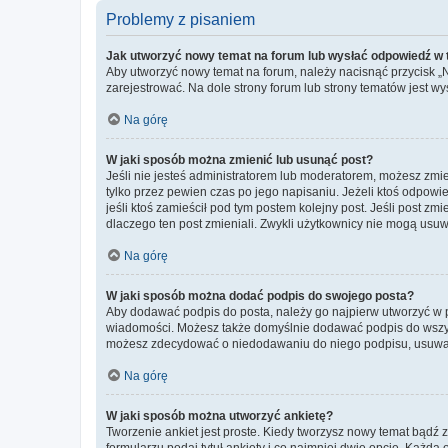
Problemy z pisaniem
Jak utworzyć nowy temat na forum lub wysłać odpowiedź w
Aby utworzyć nowy temat na forum, należy nacisnąć przycisk 
zarejestrować. Na dole strony forum lub strony tematów jest 
Na górę
W jaki sposób można zmienić lub usunąć post?
Jeśli nie jesteś administratorem lub moderatorem, możesz zmie
tylko przez pewien czas po jego napisaniu. Jeżeli ktoś odpowiedz
jeśli ktoś zamieścił pod tym postem kolejny post. Jeśli post zm
dlaczego ten post zmieniali. Zwykli użytkownicy nie mogą usuw
Na górę
W jaki sposób można dodać podpis do swojego posta?
Aby dodawać podpis do posta, należy go najpierw utworzyć w 
wiadomości. Możesz także domyślnie dodawać podpis do wszyst
możesz zdecydować o niedodawaniu do niego podpisu, usuwaj
Na górę
W jaki sposób można utworzyć ankietę?
Tworzenie ankiet jest proste. Kiedy tworzysz nowy temat bądź z