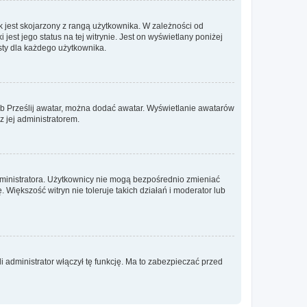
 jest skojarzony z rangą użytkownika. W zależności od
est jego status na tej witrynie. Jest on wyświetlany poniżej
sty dla każdego użytkownika.
lub Prześlij awatar, można dodać awatar. Wyświetlanie awatarów
z jej administratorem.
dministratora. Użytkownicy nie mogą bezpośrednio zmieniać
. Większość witryn nie toleruje takich działań i moderator lub
 administrator włączył tę funkcję. Ma to zabezpieczać przed