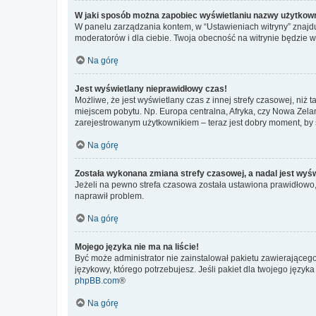
W jaki sposób można zapobiec wyświetlaniu nazwy użytkown
W panelu zarządzania kontem, w “Ustawieniach witryny” znajdu
moderatorów i dla ciebie. Twoja obecność na witrynie będzie 
Na górę
Jest wyświetlany nieprawidłowy czas!
Możliwe, że jest wyświetlany czas z innej strefy czasowej, niż 
miejscem pobytu. Np. Europa centralna, Afryka, czy Nowa Zelan
zarejestrowanym użytkownikiem – teraz jest dobry moment, by 
Na górę
Została wykonana zmiana strefy czasowej, a nadal jest wyś
Jeżeli na pewno strefa czasowa została ustawiona prawidłowo, 
naprawił problem.
Na górę
Mojego języka nie ma na liście!
Być może administrator nie zainstalował pakietu zawierającego
językowy, którego potrzebujesz. Jeśli pakiet dla twojego język
phpBB.com
®
Na górę