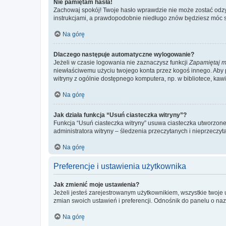
Nie pamiętam hasła!
Zachowaj spokój! Twoje hasło wprawdzie nie może zostać odzys
instrukcjami, a prawdopodobnie niedługo znów będziesz móc 
Na górę
Dlaczego następuje automatyczne wylogowanie?
Jeżeli w czasie logowania nie zaznaczysz funkcji
Zapamiętaj m
niewłaściwemu użyciu twojego konta przez kogoś innego. Ab
witryny z ogólnie dostępnego komputera, np. w bibliotece, kawiar
Na górę
Jak działa funkcja “Usuń ciasteczka witryny”?
Funkcja “Usuń ciasteczka witryny” usuwa ciasteczka utworzone 
administratora witryny – śledzenia przeczytanych i nieprzec
Na górę
Preferencje i ustawienia użytkownika
Jak zmienić moje ustawienia?
Jeżeli jesteś zarejestrowanym użytkownikiem, wszystkie twoje
zmian swoich ustawień i preferencji. Odnośnik do panelu o nazw
Na górę