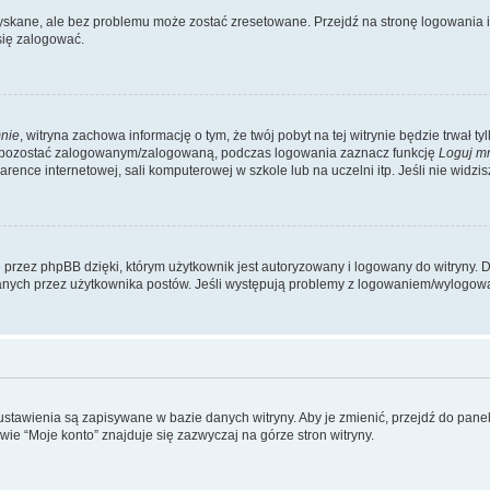
kane, ale bez problemu może zostać zresetowane. Przejdź na stronę logowania i k
się zalogować.
nie
, witryna zachowa informację o tym, że twój pobyt na tej witrynie będzie trwał t
y pozostać zalogowanym/zalogowaną, podczas logowania zaznacz funkcję
Loguj m
ence internetowej, sali komputerowej w szkole lub na uczelni itp. Jeśli nie widzisz t
przez phpBB dzięki, którym użytkownik jest autoryzowany i logowany do witryny. D
zytanych przez użytkownika postów. Jeśli występują problemy z logowaniem/wylogo
 ustawienia są zapisywane w bazie danych witryny. Aby je zmienić, przejdź do p
ie “Moje konto” znajduje się zazwyczaj na górze stron witryny.