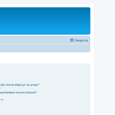
Zaloguj się
 i jak można dołączyć do grupy?
?
wyświetlane innymi kolorami?
y”?