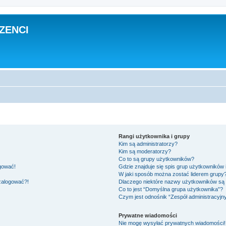
ZENCI
Rangi użytkownika i grupy
Kim są administratorzy?
Kim są moderatorzy?
Co to są grupy użytkowników?
ogować!
Gdzie znajduje się spis grup użytkowników
W jaki sposób można zostać liderem grupy
 zalogować?!
Dlaczego niektóre nazwy użytkowników są 
Co to jest “Domyślna grupa użytkownika”?
Czym jest odnośnik “Zespół administracyjn
Prywatne wiadomości
Nie mogę wysyłać prywatnych wiadomości!