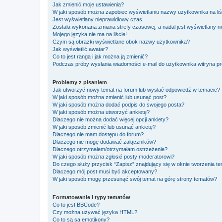
Jak zmienić moje ustawienia?
W jaki sposób można zapobiec wyświetlaniu nazwy użytkownika na li
Jest wyświetlany nieprawidłowy czas!
Została wykonana zmiana strefy czasowej, a nadal jest wyświetlany n
Mojego języka nie ma na liście!
Czym są obrazki wyświetlane obok nazwy użytkownika?
Jak wyświetlić awatar?
Co to jest ranga i jak można ją zmienić?
Podczas próby wysłania wiadomości e-mail do użytkownika witryna pr
Problemy z pisaniem
Jak utworzyć nowy temat na forum lub wysłać odpowiedź w temacie?
W jaki sposób można zmienić lub usunąć post?
W jaki sposób można dodać podpis do swojego posta?
W jaki sposób można utworzyć ankietę?
Dlaczego nie można dodać więcej opcji ankiety?
W jaki sposób zmienić lub usunąć ankietę?
Dlaczego nie mam dostępu do forum?
Dlaczego nie mogę dodawać załączników?
Dlaczego otrzymałem/otrzymałam ostrzeżenie?
W jaki sposób można zgłosić posty moderatorowi?
Do czego służy przycisk “Zapisz” znajdujący się w oknie tworzenia t
Dlaczego mój post musi być akceptowany?
W jaki sposób mogę przesunąć swój temat na górę strony tematów?
Formatowanie i typy tematów
Co to jest BBCode?
Czy można używać języka HTML?
Co to są są emotikony?