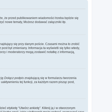
że, że przed publikowaniem wiadomości trzeba będzie się
rzyć nowe tematy, Możesz dodawać załączniki itp.
najdujący się przy danym poście. Czasami można to zrobić
 post był zmieniany. Informacja ta wyświetli się tylko wtedy,
atorzy i moderatorzy mogą zostawić notatkę z informacją,
cję
Dołącz podpis
znajdującą się w formularzu tworzenia
aktywnieniu tej funkcji, za każdym razem pisząc post,
eć etykietę “Utwórz ankietę”. Kliknij ją i w otworzonym