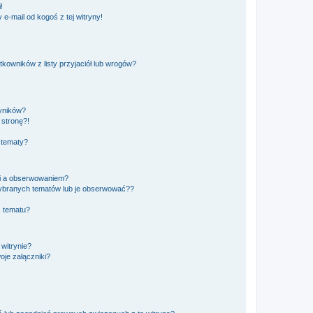
!
e-mail od kogoś z tej witryny!
owników z listy przyjaciół lub wrogów?
yników?
stronę?!
 tematy?
ki a obserwowaniem?
ybranych tematów lub je obserwować??
, tematu?
 witrynie?
je załączniki?