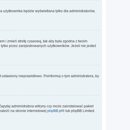
a użytkownika będzie wyświetlana tylko dla administratorów,
ontem i zmień strefę czasową, tak aby była zgodna z twoim
tylko przez zarejestrowanych użytkowników. Jeżeli nie jesteś
t ustawiony nieprawidłowo. Poinformuj o tym administratora, by
Zapytaj administratora witryny czy może zainstalować pakiet
naleźć na stronie internetowej
phpBB.pl
® lub phpBB Limited