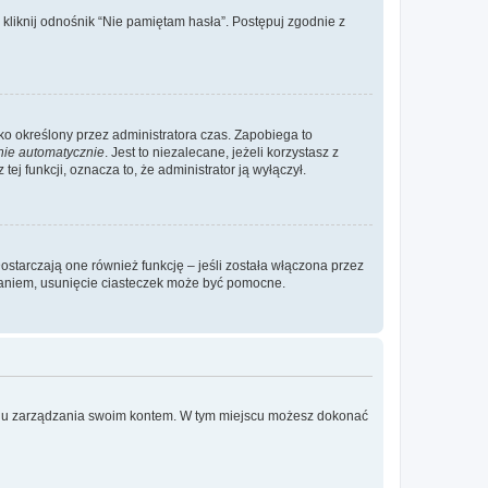
liknij odnośnik “Nie pamiętam hasła”. Postępuj zgodnie z
ylko określony przez administratora czas. Zapobiega to
nie automatycznie
. Jest to niezalecane, jeżeli korzystasz z
ej funkcji, oznacza to, że administrator ją wyłączył.
ostarczają one również funkcję – jeśli została włączona przez
waniem, usunięcie ciasteczek może być pomocne.
anelu zarządzania swoim kontem. W tym miejscu możesz dokonać