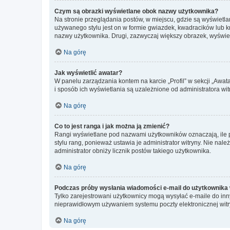
Czym są obrazki wyświetlane obok nazwy użytkownika?
Na stronie przeglądania postów, w miejscu, gdzie są wyświetl
używanego stylu jest on w formie gwiazdek, kwadracików lub kro
nazwy użytkownika. Drugi, zazwyczaj większy obrazek, wyświet
Na górę
Jak wyświetlić awatar?
W panelu zarządzania kontem na karcie „Profil” w sekcji „Awat
i sposób ich wyświetlania są uzależnione od administratora wit
Na górę
Co to jest ranga i jak można ją zmienić?
Rangi wyświetlane pod nazwami użytkowników oznaczają, ile po
stylu rang, ponieważ ustawia je administrator witryny. Nie należ
administrator obniży licznik postów takiego użytkownika.
Na górę
Podczas próby wysłania wiadomości e-mail do użytkownika 
Tylko zarejestrowani użytkownicy mogą wysyłać e-maile do inny
nieprawidłowym używaniem systemu poczty elektronicznej wit
Na górę