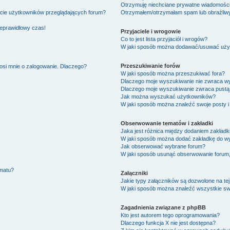
Otrzymuję niechciane prywatne wiadomości
ście użytkowników przeglądających forum?
Otrzymałem/otrzymałam spam lub obraźliwy 
ieprawidłowy czas!
Przyjaciele i wrogowie
Co to jest lista przyjaciół i wrogów?
W jaki sposób można dodawać/usuwać użytk
Przeszukiwanie forów
osi mnie o zalogowanie. Dlaczego?
W jaki sposób można przeszukiwać fora?
Dlaczego moje wyszukiwanie nie zwraca w
Dlaczego moje wyszukiwanie zwraca pustą 
Jak można wyszukać użytkowników?
W jaki sposób można znaleźć swoje posty i
Obserwowanie tematów i zakładki
Jaka jest różnica między dodaniem zakład
W jaki sposób można dodać zakładkę do w
Jak obserwować wybrane forum?
W jaki sposób usunąć obserwowanie forum
ematu?
Załączniki
Jakie typy załączników są dozwolone na tej
W jaki sposób można znaleźć wszystkie swo
Zagadnienia związane z phpBB
Kto jest autorem tego oprogramowania?
Dlaczego funkcja X nie jest dostępna?