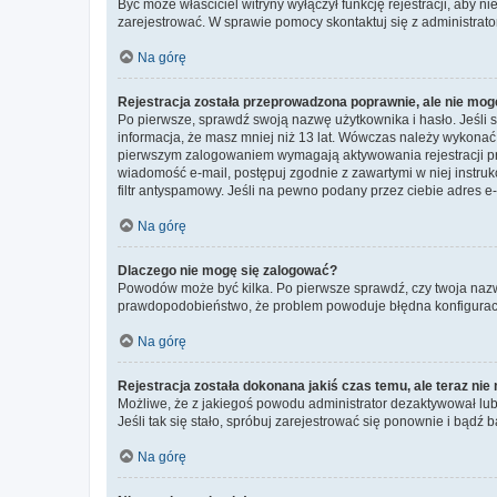
Być może właściciel witryny wyłączył funkcję rejestracji, aby n
zarejestrować. W sprawie pomocy skontaktuj się z administrato
Na górę
Rejestracja została przeprowadzona poprawnie, ale nie mog
Po pierwsze, sprawdź swoją nazwę użytkownika i hasło. Jeśli 
informacja, że masz mniej niż 13 lat. Wówczas należy wykonać i
pierwszym zalogowaniem wymagają aktywowania rejestracji przez
wiadomość e-mail, postępuj zgodnie z zawartymi w niej instru
filtr antyspamowy. Jeśli na pewno podany przez ciebie adres e-
Na górę
Dlaczego nie mogę się zalogować?
Powodów może być kilka. Po pierwsze sprawdź, czy twoja nazwa u
prawdopodobieństwo, że problem powoduje błędna konfiguracja w
Na górę
Rejestracja została dokonana jakiś czas temu, ale teraz ni
Możliwe, że z jakiegoś powodu administrator dezaktywował lub u
Jeśli tak się stało, spróbuj zarejestrować się ponownie i bą
Na górę