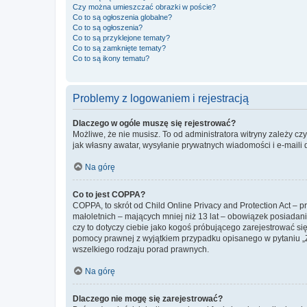
Czy można umieszczać obrazki w poście?
Co to są ogłoszenia globalne?
Co to są ogłoszenia?
Co to są przyklejone tematy?
Co to są zamknięte tematy?
Co to są ikony tematu?
Problemy z logowaniem i rejestracją
Dlaczego w ogóle muszę się rejestrować?
Możliwe, że nie musisz. To od administratora witryny zależy cz
jak własny awatar, wysyłanie prywatnych wiadomości i e-maili 
Na górę
Co to jest COPPA?
COPPA, to skrót od Child Online Privacy and Protection Act – 
małoletnich – mających mniej niż 13 lat – obowiązek posiadan
czy to dotyczy ciebie jako kogoś próbującego zarejestrować się 
pomocy prawnej z wyjątkiem przypadku opisanego w pytaniu „Z
wszelkiego rodzaju porad prawnych.
Na górę
Dlaczego nie mogę się zarejestrować?