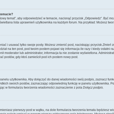
 temacie?
„Nowy temat”, aby odpowiedzieć w temacie, nacisnąć przycisk „Odpowiedz”. Być mo
wyświetlana lista uprawnień użytkownika na każdym forum. Na przykład: Możesz two
niać i usuwać tylko swoje posty. Możesz zmienić post, naciskając przycisk
Zmień
z
iał na ten post, pod twoim postem pojawi się informacja ile razy i kiedy ostatni raz
ienił moderator lub administrator, informacja ta nie zostanie wyświetlona. Administr
ać postów, gdy ktoś zamieścił pod ich postem nowy post.
panelu użytkownika. Aby dołączyć do danej wiadomości swój podpis, zaznacz funk
kich swoich postów, zaznaczając odpowiednią funkcję w panelu użytkownika. Po u
ąc w formularzu tworzenia wiadomości zaznaczenie z pola
Dołącz podpis
.
mieniasz pierwszy post w wątku, na dole formularza tworzenia tematu będziesz widzi