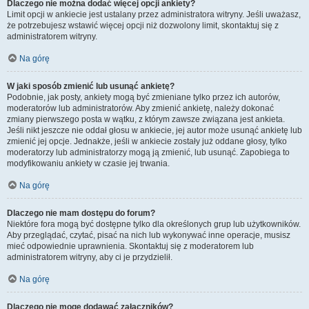
Dlaczego nie można dodać więcej opcji ankiety?
Limit opcji w ankiecie jest ustalany przez administratora witryny. Jeśli uważasz,
że potrzebujesz wstawić więcej opcji niż dozwolony limit, skontaktuj się z
administratorem witryny.
Na górę
W jaki sposób zmienić lub usunąć ankietę?
Podobnie, jak posty, ankiety mogą być zmieniane tylko przez ich autorów,
moderatorów lub administratorów. Aby zmienić ankietę, należy dokonać
zmiany pierwszego posta w wątku, z którym zawsze związana jest ankieta.
Jeśli nikt jeszcze nie oddał głosu w ankiecie, jej autor może usunąć ankietę lub
zmienić jej opcje. Jednakże, jeśli w ankiecie zostały już oddane głosy, tylko
moderatorzy lub administratorzy mogą ją zmienić, lub usunąć. Zapobiega to
modyfikowaniu ankiety w czasie jej trwania.
Na górę
Dlaczego nie mam dostępu do forum?
Niektóre fora mogą być dostępne tylko dla określonych grup lub użytkowników.
Aby przeglądać, czytać, pisać na nich lub wykonywać inne operacje, musisz
mieć odpowiednie uprawnienia. Skontaktuj się z moderatorem lub
administratorem witryny, aby ci je przydzielił.
Na górę
Dlaczego nie mogę dodawać załączników?