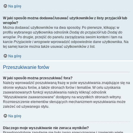
Na górę
W jaki sposób można dodawać/usuwać użytkowników z listy przyjaciół lub
wrogów?
Można dodawać użytkowników na dwa sposoby. Po pierwsze, klikając w
profilu wybranego użytkownika odnośnik
Dodaj do przyjaciół
lub
Dodaj do
wrogów
. Po drugie, przejść do panelu zarządzania swoim kontem i tam na
karcie
Przyjaciele i wrogowie
wprowadzić odpowiednie dane użytkownika. Na
tej samej karcie można także usuwać użytkowników z list.
Na górę
Przeszukiwanie forów
W jaki sposób można przeszukiwać fora?
Należy wprowadzić poszukiwaną frazę w pole wyszukiwania znajdujące się na
stronie wykazu forów, a także stronach forów i tematów. W celu uzyskania
zaawansowanych funkcji wyszukiwania należy kliknąć odnośnik
“Wyszukiwanie zaawansowane” dostępny na wszystkich stronach witryny.
Rozmieszczenie elementów sterujących mechanizmem wyszukiwania może
zależeć od używanego stylu.
Na górę
Dlaczego moje wyszukiwanie nie zwraca wyników?
Prawdopodobnie zapytanie nie było jasno sprecyzowane i zawierało wiele