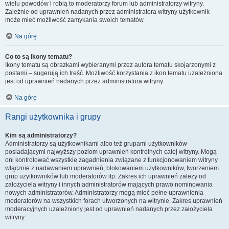
wielu powodów i robią to moderatorzy forum lub administratorzy witryny.
Zależnie od uprawnień nadanych przez administratora witryny użytkownik
może mieć możliwość zamykania swoich tematów.
Na górę
Co to są ikony tematu?
Ikony tematu są obrazkami wybieranymi przez autora tematu skojarzonymi z
postami – sugerują ich treść. Możliwość korzystania z ikon tematu uzależniona
jest od uprawnień nadanych przez administratora witryny.
Na górę
Rangi użytkownika i grupy
Kim są administratorzy?
Administratorzy są użytkownikami albo też grupami użytkowników
posiadającymi najwyższy poziom uprawnień kontrolnych całej witryny. Mogą
oni kontrolować wszystkie zagadnienia związane z funkcjonowaniem witryny
włącznie z nadawaniem uprawnień, blokowaniem użytkowników, tworzeniem
grup użytkowników lub moderatorów itp. Zakres ich uprawnień zależy od
założyciela witryny i innych administratorów mających prawo nominowania
nowych administratorów. Administratorzy mogą mieć pełne uprawnienia
moderatorów na wszystkich forach utworzonych na witrynie. Zakres uprawnień
moderacyjnych uzależniony jest od uprawnień nadanych przez założyciela
witryny.