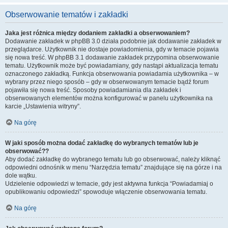
Obserwowanie tematów i zakładki
Jaka jest różnica między dodaniem zakładki a obserwowaniem?
Dodawanie zakładek w phpBB 3.0 działa podobnie jak dodawanie zakładek w
przeglądarce. Użytkownik nie dostaje powiadomienia, gdy w temacie pojawia
się nowa treść. W phpBB 3.1 dodawanie zakładek przypomina obserwowanie
tematu. Użytkownik może być powiadamiany, gdy nastąpi aktualizacja tematu
oznaczonego zakładką. Funkcja obserwowania powiadamia użytkownika – w
wybrany przez niego sposób – gdy w obserwowanym temacie bądź forum
pojawiła się nowa treść. Sposoby powiadamiania dla zakładek i
obserwowanych elementów można konfigurować w panelu użytkownika na
karcie „Ustawienia witryny”.
Na górę
W jaki sposób można dodać zakładkę do wybranych tematów lub je
obserwować??
Aby dodać zakładkę do wybranego tematu lub go obserwować, należy kliknąć
odpowiedni odnośnik w menu “Narzędzia tematu” znajdujące się na górze i na
dole wątku.
Udzielenie odpowiedzi w temacie, gdy jest aktywna funkcja “Powiadamiaj o
opublikowaniu odpowiedzi” spowoduje włączenie obserwowania tematu.
Na górę