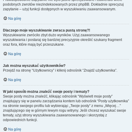
podobnych zwrotów niezindeksowanych przez phpBB. Dokładnie sprecyzuj
zapytanie – użyj funkcji dostępnych w wyszukiwaniu zaawansowanym.
Na górę
Dlaczego moje wyszukiwanie zwraca pustą stronę?!
Wyszukiwanie zwróciło zbyt dużo wyników. Użyj zaawansowanego
wyszukiwania i postaraj się bardziej precyzyjnie określić szukany fragment
oraz fora, które mają być przeszukane.
Na górę
Jak można wyszukać użytkowników?
Przejdź na stronę “Użytkownicy” i kliknij odnośnik “Znajdź użytkownika”.
Na górę
W jaki sposób można znaleźć swoje posty i tematy?
Swoje posty można znaleźć, klikając odnośnik “Wyświetl moje posty”
znajdujący się w panelu zarządzania kontem lub odnośnik “Posty użytkownika”
na stronie swojego profilu lub wybierając „Twoje posty” z menu „Więcej…”
znajdującego się w górnym lewym rogu witryny. Jeśli chcesz wyszukać swoje
tematy, użyj strony wyszukiwania zaawansowanego i skorzystaj z
odpowiednich funkcji.
Na górę