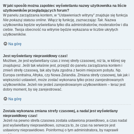
W jaki sposób można zapobiec wyświetlaniu nazwy użytkownika na liście
użytkowników przeglądających forum?
W panelu zarządzania kontem, w “Ustawieniach witryny” znajduje się funkcja
Nie pokazuj statusu online
. Włącz tę funkcję, zaznaczając
Tak
. Nazwa
użytkownika będzie wyświetlana tylko dla administratorów, moderatorów i dla
ciebie. Twoja obecność na witrynie będzie wykazana w liczbie ukrytych
użytkowników.
Na górę
Jest wyświetlany nieprawidłowy czas!
Możliwe, że jest wyświetlany czas z innej strefy czasowej, niż ta, w której się
znajdujesz. Jeśli tak właśnie jest, przejdź do panelu zarządzania kontem i
zmień strefę czasową, tak aby była zgodna z twoim miejscem pobytu. Np.
Europa centralna, Afryka, czy Nowa Zelandia. Zmiana strefy czasowej, tak jak i
większości ustawień, może zostać wykonana tylko przez zarejestrowanych
użytkowników. Jeżeli nie jesteś zarejestrowanym użytkownikiem – teraz jest
dobry moment, by się zarejestrować.
Na górę
Została wykonana zmiana strefy czasowej, a nadal jest wyświetlany
nieprawidłowy czas!
Jeżeli na pewno strefa czasowa została ustawiona prawidłowo, a czas nadal
jest wyświetlany nieprawidłowo, oznacza to, że czas na serwerze jest
ustawiony nieprawidłowo. Poinformuj o tym administratora, by naprawił