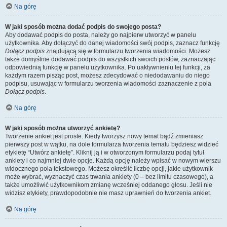
Na górę
W jaki sposób można dodać podpis do swojego posta?
Aby dodawać podpis do posta, należy go najpierw utworzyć w panelu
użytkownika. Aby dołączyć do danej wiadomości swój podpis, zaznacz funkcję
Dołącz podpis
znajdującą się w formularzu tworzenia wiadomości. Możesz
także domyślnie dodawać podpis do wszystkich swoich postów, zaznaczając
odpowiednią funkcję w panelu użytkownika. Po uaktywnieniu tej funkcji, za
każdym razem pisząc post, możesz zdecydować o niedodawaniu do niego
podpisu, usuwając w formularzu tworzenia wiadomości zaznaczenie z pola
Dołącz podpis
.
Na górę
W jaki sposób można utworzyć ankietę?
Tworzenie ankiet jest proste. Kiedy tworzysz nowy temat bądź zmieniasz
pierwszy post w wątku, na dole formularza tworzenia tematu będziesz widzieć
etykietę “Utwórz ankietę”. Kliknij ją i w otworzonym formularzu podaj tytuł
ankiety i co najmniej dwie opcje. Każdą opcję należy wpisać w nowym wierszu
widocznego pola tekstowego. Możesz określić liczbę opcji, jakie użytkownik
może wybrać, wyznaczyć czas trwania ankiety (0 – bez limitu czasowego), a
także umożliwić użytkownikom zmianę wcześniej oddanego głosu. Jeśli nie
widzisz etykiety, prawdopodobnie nie masz uprawnień do tworzenia ankiet.
Na górę