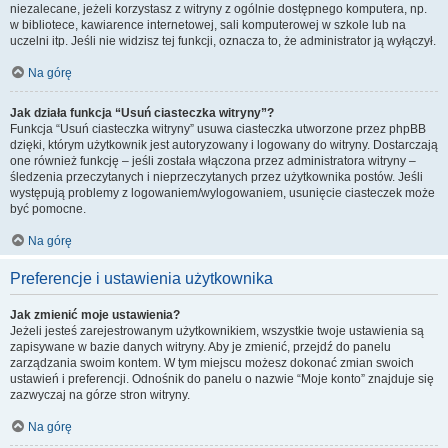
niezalecane, jeżeli korzystasz z witryny z ogólnie dostępnego komputera, np.
w bibliotece, kawiarence internetowej, sali komputerowej w szkole lub na
uczelni itp. Jeśli nie widzisz tej funkcji, oznacza to, że administrator ją wyłączył.
Na górę
Jak działa funkcja “Usuń ciasteczka witryny”?
Funkcja “Usuń ciasteczka witryny” usuwa ciasteczka utworzone przez phpBB
dzięki, którym użytkownik jest autoryzowany i logowany do witryny. Dostarczają
one również funkcję – jeśli została włączona przez administratora witryny –
śledzenia przeczytanych i nieprzeczytanych przez użytkownika postów. Jeśli
występują problemy z logowaniem/wylogowaniem, usunięcie ciasteczek może
być pomocne.
Na górę
Preferencje i ustawienia użytkownika
Jak zmienić moje ustawienia?
Jeżeli jesteś zarejestrowanym użytkownikiem, wszystkie twoje ustawienia są
zapisywane w bazie danych witryny. Aby je zmienić, przejdź do panelu
zarządzania swoim kontem. W tym miejscu możesz dokonać zmian swoich
ustawień i preferencji. Odnośnik do panelu o nazwie “Moje konto” znajduje się
zazwyczaj na górze stron witryny.
Na górę