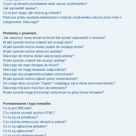
Czym są obrazki wyświetlane obok nazwy użytkownika?
Jak wyświetlić awatar?
Co to jest ranga i jak można ją zmienić?
Podczas próby wysłania wiadomości e-mail do użytkownika witryna prosi mnie o
zalogowanie. Dlaczego?
Problemy z pisaniem
Jak utworzyć nowy temat na forum lub wysłać odpowiedź w temacie?
W jaki sposób można zmienić lub usunąć post?
W jaki sposób można dodać podpis do swojego posta?
W jaki sposób można utworzyć ankietę?
Dlaczego nie można dodać więcej opcji ankiety?
W jaki sposób zmienić lub usunąć ankietę?
Dlaczego nie mam dostępu do forum?
Dlaczego nie mogę dodawać załączników?
Dlaczego otrzymałem/otrzymałam ostrzeżenie?
W jaki sposób można zgłosić posty moderatorowi?
Do czego służy przycisk “Zapisz” znajdujący się w oknie tworzenia tematu?
Dlaczego mój post musi być akceptowany?
W jaki sposób mogę przesunąć swój temat na górę strony tematów?
Formatowanie i typy tematów
Co to jest BBCode?
Czy można używać języka HTML?
Co to są są emotikony?
Czy można umieszczać obrazki w poście?
Co to są ogłoszenia globalne?
Co to są ogłoszenia?
Co to są przyklejone tematy?