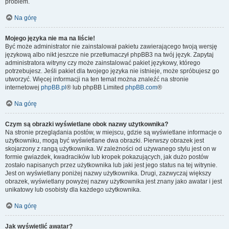
problem.
Na górę
Mojego języka nie ma na liście!
Być może administrator nie zainstalował pakietu zawierającego twoją wersję
językową albo nikt jeszcze nie przetłumaczył phpBB3 na twój język. Zapytaj
administratora witryny czy może zainstalować pakiet językowy, którego
potrzebujesz. Jeśli pakiet dla twojego języka nie istnieje, może spróbujesz go
utworzyć. Więcej informacji na ten temat można znaleźć na stronie
internetowej
phpBB.pl
® lub phpBB Limited
phpBB.com
®
Na górę
Czym są obrazki wyświetlane obok nazwy użytkownika?
Na stronie przeglądania postów, w miejscu, gdzie są wyświetlane informacje o
użytkowniku, mogą być wyświetlane dwa obrazki. Pierwszy obrazek jest
skojarzony z rangą użytkownika. W zależności od używanego stylu jest on w
formie gwiazdek, kwadracików lub kropek pokazujących, jak dużo postów
zostało napisanych przez użytkownika lub jaki jest jego status na tej witrynie.
Jest on wyświetlany poniżej nazwy użytkownika. Drugi, zazwyczaj większy
obrazek, wyświetlany powyżej nazwy użytkownika jest znany jako awatar i jest
unikatowy lub osobisty dla każdego użytkownika.
Na górę
Jak wyświetlić awatar?