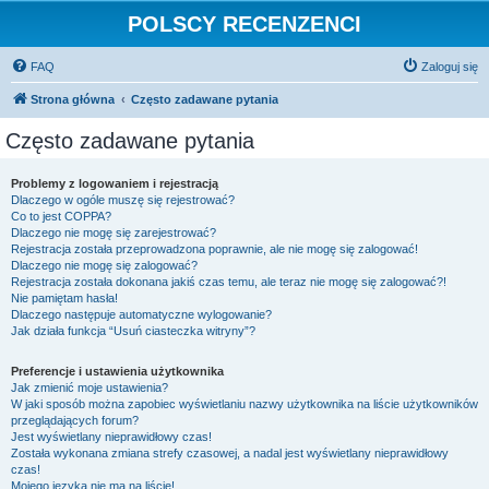
POLSCY RECENZENCI
FAQ
Zaloguj się
Strona główna
Często zadawane pytania
Często zadawane pytania
Problemy z logowaniem i rejestracją
Dlaczego w ogóle muszę się rejestrować?
Co to jest COPPA?
Dlaczego nie mogę się zarejestrować?
Rejestracja została przeprowadzona poprawnie, ale nie mogę się zalogować!
Dlaczego nie mogę się zalogować?
Rejestracja została dokonana jakiś czas temu, ale teraz nie mogę się zalogować?!
Nie pamiętam hasła!
Dlaczego następuje automatyczne wylogowanie?
Jak działa funkcja “Usuń ciasteczka witryny”?
Preferencje i ustawienia użytkownika
Jak zmienić moje ustawienia?
W jaki sposób można zapobiec wyświetlaniu nazwy użytkownika na liście użytkowników
przeglądających forum?
Jest wyświetlany nieprawidłowy czas!
Została wykonana zmiana strefy czasowej, a nadal jest wyświetlany nieprawidłowy
czas!
Mojego języka nie ma na liście!