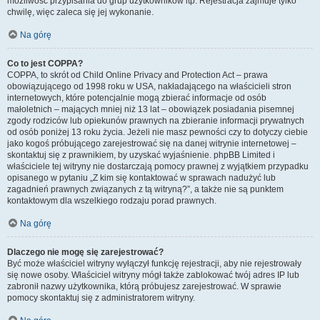
możliwość przypisania do grup użytkowników itp. Rejestracja zajmuje tylko
chwilę, więc zaleca się jej wykonanie.
Na górę
Co to jest COPPA?
COPPA, to skrót od Child Online Privacy and Protection Act – prawa
obowiązującego od 1998 roku w USA, nakładającego na właścicieli stron
internetowych, które potencjalnie mogą zbierać informacje od osób
małoletnich – mających mniej niż 13 lat – obowiązek posiadania pisemnej
zgody rodziców lub opiekunów prawnych na zbieranie informacji prywatnych
od osób poniżej 13 roku życia. Jeżeli nie masz pewności czy to dotyczy ciebie
jako kogoś próbującego zarejestrować się na danej witrynie internetowej –
skontaktuj się z prawnikiem, by uzyskać wyjaśnienie. phpBB Limited i
właściciele tej witryny nie dostarczają pomocy prawnej z wyjątkiem przypadku
opisanego w pytaniu „Z kim się kontaktować w sprawach nadużyć lub
zagadnień prawnych związanych z tą witryną?”, a także nie są punktem
kontaktowym dla wszelkiego rodzaju porad prawnych.
Na górę
Dlaczego nie mogę się zarejestrować?
Być może właściciel witryny wyłączył funkcję rejestracji, aby nie rejestrowały
się nowe osoby. Właściciel witryny mógł także zablokować twój adres IP lub
zabronił nazwy użytkownika, którą próbujesz zarejestrować. W sprawie
pomocy skontaktuj się z administratorem witryny.