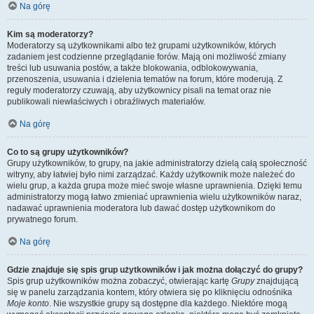
Na górę
Kim są moderatorzy?
Moderatorzy są użytkownikami albo też grupami użytkowników, których
zadaniem jest codzienne przeglądanie forów. Mają oni możliwość zmiany
treści lub usuwania postów, a także blokowania, odblokowywania,
przenoszenia, usuwania i dzielenia tematów na forum, które moderują. Z
reguły moderatorzy czuwają, aby użytkownicy pisali na temat oraz nie
publikowali niewłaściwych i obraźliwych materiałów.
Na górę
Co to są grupy użytkowników?
Grupy użytkowników, to grupy, na jakie administratorzy dzielą całą społeczność
witryny, aby łatwiej było nimi zarządzać. Każdy użytkownik może należeć do
wielu grup, a każda grupa może mieć swoje własne uprawnienia. Dzięki temu
administratorzy mogą łatwo zmieniać uprawnienia wielu użytkowników naraz,
nadawać uprawnienia moderatora lub dawać dostęp użytkownikom do
prywatnego forum.
Na górę
Gdzie znajduje się spis grup użytkowników i jak można dołączyć do grupy?
Spis grup użytkowników można zobaczyć, otwierając kartę
Grupy
znajdującą
się w panelu zarządzania kontem, który otwiera się po kliknięciu odnośnika
Moje konto
. Nie wszystkie grupy są dostępne dla każdego. Niektóre mogą