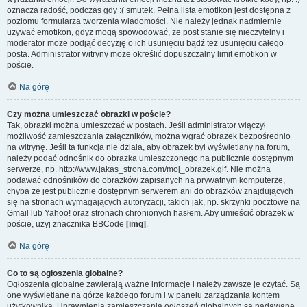
oznacza radość, podczas gdy :( smutek. Pełna lista emotikon jest dostępna z
poziomu formularza tworzenia wiadomości. Nie należy jednak nadmiernie
używać emotikon, gdyż mogą spowodować, że post stanie się nieczytelny i
moderator może podjąć decyzję o ich usunięciu bądź też usunięciu całego
posta. Administrator witryny może określić dopuszczalny limit emotikon w
poście.
Na górę
Czy można umieszczać obrazki w poście?
Tak, obrazki można umieszczać w postach. Jeśli administrator włączył
możliwość zamieszczania załączników, można wgrać obrazek bezpośrednio
na witrynę. Jeśli ta funkcja nie działa, aby obrazek był wyświetlany na forum,
należy podać odnośnik do obrazka umieszczonego na publicznie dostępnym
serwerze, np. http://www.jakas_strona.com/moj_obrazek.gif. Nie można
podawać odnośników do obrazków zapisanych na prywatnym komputerze,
chyba że jest publicznie dostępnym serwerem ani do obrazków znajdujących
się na stronach wymagających autoryzacji, takich jak, np. skrzynki pocztowe na
Gmail lub Yahoo! oraz stronach chronionych hasłem. Aby umieścić obrazek w
poście, użyj znacznika BBCode
[img]
.
Na górę
Co to są ogłoszenia globalne?
Ogłoszenia globalne zawierają ważne informacje i należy zawsze je czytać. Są
one wyświetlane na górze każdego forum i w panelu zarządzania kontem
użytkownika. Uprawnienia zamieszczania ogłoszeń globalnych są nadawane