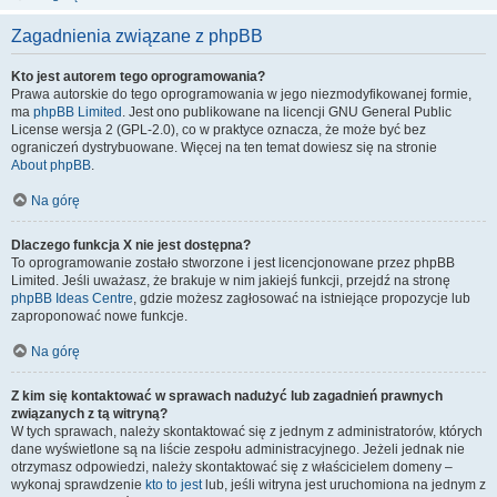
Zagadnienia związane z phpBB
Kto jest autorem tego oprogramowania?
Prawa autorskie do tego oprogramowania w jego niezmodyfikowanej formie,
ma
phpBB Limited
. Jest ono publikowane na licencji GNU General Public
License wersja 2 (GPL-2.0), co w praktyce oznacza, że może być bez
ograniczeń dystrybuowane. Więcej na ten temat dowiesz się na stronie
About phpBB
.
Na górę
Dlaczego funkcja X nie jest dostępna?
To oprogramowanie zostało stworzone i jest licencjonowane przez phpBB
Limited. Jeśli uważasz, że brakuje w nim jakiejś funkcji, przejdź na stronę
phpBB Ideas Centre
, gdzie możesz zagłosować na istniejące propozycje lub
zaproponować nowe funkcje.
Na górę
Z kim się kontaktować w sprawach nadużyć lub zagadnień prawnych
związanych z tą witryną?
W tych sprawach, należy skontaktować się z jednym z administratorów, których
dane wyświetlone są na liście zespołu administracyjnego. Jeżeli jednak nie
otrzymasz odpowiedzi, należy skontaktować się z właścicielem domeny –
wykonaj sprawdzenie
kto to jest
lub, jeśli witryna jest uruchomiona na jednym z