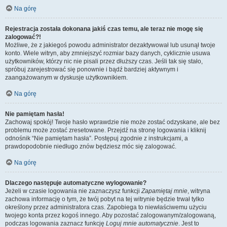
Na górę
Rejestracja została dokonana jakiś czas temu, ale teraz nie mogę się
zalogować?!
Możliwe, że z jakiegoś powodu administrator dezaktywował lub usunął twoje
konto. Wiele witryn, aby zmniejszyć rozmiar bazy danych, cyklicznie usuwa
użytkowników, którzy nic nie pisali przez dłuższy czas. Jeśli tak się stało,
spróbuj zarejestrować się ponownie i bądź bardziej aktywnym i
zaangażowanym w dyskusje użytkownikiem.
Na górę
Nie pamiętam hasła!
Zachowaj spokój! Twoje hasło wprawdzie nie może zostać odzyskane, ale bez
problemu może zostać zresetowane. Przejdź na stronę logowania i kliknij
odnośnik “Nie pamiętam hasła”. Postępuj zgodnie z instrukcjami, a
prawdopodobnie niedługo znów będziesz móc się zalogować.
Na górę
Dlaczego następuje automatyczne wylogowanie?
Jeżeli w czasie logowania nie zaznaczysz funkcji
Zapamiętaj mnie
, witryna
zachowa informację o tym, że twój pobyt na tej witrynie będzie trwał tylko
określony przez administratora czas. Zapobiega to niewłaściwemu użyciu
twojego konta przez kogoś innego. Aby pozostać zalogowanym/zalogowaną,
podczas logowania zaznacz funkcję
Loguj mnie automatycznie
. Jest to