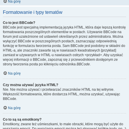
Na górę
Formatowanie i typy tematów
Co to jest BBCode?
BBCode jest specjalną implementacją języka HTML, która daje lepszą kontrolę
formatowania poszczególnych elementów w postach. Używanie BBCode na
forum jest uzależnione od ustawień określanych przez administratora. Można
wyłączyć BBCode w poszczególnych postach, zaznaczając odpowiednią
funkcję w formularzu tworzenia posta. Sam BBCode jest podobny w składni do
HTML-a, ale znaczniki zawarte są w nawiasach kwadratowych [przykład]
zamiast w używanych w HTML-u nawiasach ostrych <przykład>. Aby uzyskać
więcej informacji o BBCode, zapoznaj się z przewodnikiem dostępnym ze
strony tworzenia posta po kliknięciu odnośnika
BBCode
.
Na górę
Czy można używać języka HTML?
Nie. Nie można używać i przetwarzać znaczników HTML na tej witrynie.
Większość formatowania, które dostarcza HTML, można uzyskać, używając
BBCode.
Na górę
Co to są są emotikony?
Emotikony, zwane też uśmieszkami, to małe obrazki, które mogą być użyte do
wyrażania emocji. Do wyrażania emocji można też stosować krótkie kody, np. :)