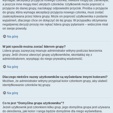
wymagać akceptacji przyjęcia nowego członka, niektóre mogą być zamknięte,
a jeszcze inne mogą mieć ukrytych członków. Użytkownik może poprosić o
przyjęcie do danej grupy, naciskając odpowiedni przycisk. Prośba o przyjęcie
do grupy, która wymaga akceptacji przyjęcia nowego członka, musi zostać
zaakceptowana przez lidera grupy. Może on poprosić użytkownika o podanie
wyjaśnień, dlaczego chce on dołączyć do tej grupy. W przypadku otrzymania
negatywnej decyzji proszę nie nękać lidera grupy pytaniami – widocznie miał
on swoje powody.
Na górę
W jaki sposób można zostać liderem grupy?
Lidera grupy zazwyczaj mianuje administrator witryny podczas tworzenia
grupy. Jeśli chcesz utworzyć grupę użytkowników, skontaktuj się z
administratorem, wysyłając do niego prywatną wiadomość.
Na górę
Dlaczego niektóre nazwy użytkowników są wyświetlane innymi kolorami?
Możliwe, że administrator witryny przypisał kolor członkom grupy, aby ułatwić
identyfikowanie członków tej grupy.
Na górę
Co to jest “Domyślna grupa użytkownika”?
Jeżeli użytkownik jest członkiem kilku grup, jego domyślna grupa jest używana
do określenia, jaki kolor i ranga będzie domyślnie dla niego wyświetlana.