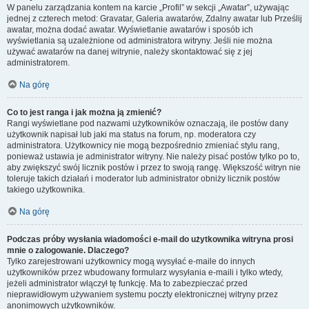
W panelu zarządzania kontem na karcie „Profil” w sekcji „Awatar”, używając
jednej z czterech metod: Gravatar, Galeria awatarów, Zdalny awatar lub Prześlij
awatar, można dodać awatar. Wyświetlanie awatarów i sposób ich
wyświetlania są uzależnione od administratora witryny. Jeśli nie można
używać awatarów na danej witrynie, należy skontaktować się z jej
administratorem.
Na górę
Co to jest ranga i jak można ją zmienić?
Rangi wyświetlane pod nazwami użytkowników oznaczają, ile postów dany
użytkownik napisał lub jaki ma status na forum, np. moderatora czy
administratora. Użytkownicy nie mogą bezpośrednio zmieniać stylu rang,
ponieważ ustawia je administrator witryny. Nie należy pisać postów tylko po to,
aby zwiększyć swój licznik postów i przez to swoją rangę. Większość witryn nie
toleruje takich działań i moderator lub administrator obniży licznik postów
takiego użytkownika.
Na górę
Podczas próby wysłania wiadomości e-mail do użytkownika witryna prosi
mnie o zalogowanie. Dlaczego?
Tylko zarejestrowani użytkownicy mogą wysyłać e-maile do innych
użytkowników przez wbudowany formularz wysyłania e-maili i tylko wtedy,
jeżeli administrator włączył tę funkcję. Ma to zabezpieczać przed
nieprawidłowym używaniem systemu poczty elektronicznej witryny przez
anonimowych użytkowników.