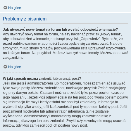
Na górę
Problemy z pisaniem
Jak utworzyć nowy temat na forum lub wysłać odpowiedź w temacie?
Aby utworzyć nowy temat na forum, należy nacisnąć przycisk „Nowy temat”,
aby odpowiedzieć w temacie, nacisnąć przycisk „Odpowiedz”. Być może, że
przed publikowaniem wiadomości trzeba będzie się zarejestrować. Na dole
strony forum lub strony tematów jest wyświetlana lista uprawnień użytkownika
na każdym forum. Na przykład: Możesz tworzyć nowe tematy, Możesz dodawać
załączniki itp.
Na górę
W jaki sposób można zmienić lub usunąć post?
Jeśli nie jesteś administratorem lub moderatorem, możesz zmieniać i usuwać
tylko swoje posty. Możesz zmienić post, naciskając przycisk
Zmień
znajdujący
się przy danym poście. Czasami można to zrobić tylko przez pewien czas po
jego napisaniu. Jeżeli ktoś odpowiedział na ten post, pod twoim postem pojawi
się informacja ile razy i kiedy ostatni raz post był zmieniany. Informacja ta
wyświetli się tylko wtedy, jeśli ktoś zamieścił pod tym postem kolejny post. Jeśli
post zmienił moderator lub administrator, informacja ta nie zostanie
wyświetlona. Administratorzy i moderatorzy mogą zostawić notatkę z
informacją, dlaczego ten post zmieniali. Zwykli użytkownicy nie mogą usuwać
postów, gdy ktoś zamieścił pod ich postem nowy post.