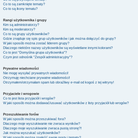
Co to są zamknięte tematy?
Co to są ikony tematu?
Rangi użytkownika i grupy
Kim są administratorzy?
Kim są moderatorzy?
Co to są grupy użytkowników?
Gdzie znajduje się spis grup użytkowników i jak można dołączyć do grupy?
W jaki sposób można zostać liderem grupy?
Dlaczego niektóre nazwy użytkowników są wyświetlane innymi kolorami?
Co to jest “Domyślna grupa użytkownika”?
Czym jest odnośnik “Zespół administracyjny”?
Prywatne wiadomości
Nie mogę wysyłać prywatnych wiadomości!
Otrzymuję niechciane prywatne wiadomości!
Otrzymałem/otrzymałam spam lub obraźliwy e-mail od kogoś z tej witryny!
Przyjaciele i wrogowie
Co to jest lista przyjaciół i wrogów?
W jaki sposób można dodawać/usuwać użytkowników z listy przyjaciół lub wrogów?
Przeszukiwanie forów
W jaki sposób można przeszukiwać fora?
Dlaczego moje wyszukiwanie nie zwraca wyników?
Dlaczego moje wyszukiwanie zwraca pustą stronę?!
Jak można wyszukać użytkowników?
W jaki sposób można znaleźć swoje posty i tematy?