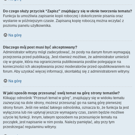
Do czego służy przycisk “Zapisz” znajdujący się w oknie tworzenia tematu?
Funkcja ta umożliwia zapisanie kopii roboczej i dokończenie pisania oraz
wysłanie w późniejszym czasie. Zapisaną kopię roboczą można wczytać z
poziomu panelu użytkownika.
Na górę
Dlaczego mój post musi być akceptowany?
Administrator witryny mógł zadecydować, że posty na danym forum wymagają
przejrzenia przed publikacją. Jest również możliwe, że administrator umieścił
cię w grupie, która ma ograniczenia publikowania postów polegające na
konieczności ich akceptowania przez moderatorów przed opublikowaniem na
forum. Aby uzyskać więcej informacji, skontaktuj się z administratorem witryny.
Na górę
W jaki sposób mogę przesunąć swój temat na górę strony tematów?
Klikając odnośnik “Przesuń temat w górę”, znajdujący się w widoku tematu
zazwyczaj na dole strony, możesz przesunąć go na samą górę pierwszej
strony forum. Jeśli nie widać takiego odnośnika, oznacza to, że funkcja ta jest
wyłączona lub nie upłynął jeszcze wymagany czas, zanim będzie możliwe
użycie tej funkcji. Innym, łatwym sposobem na przesunięcie tematu na
początek, jest napisanie w nim posta. Należy pamiętać, aby przy tym
przestrzegać regulaminu witryny.