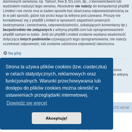
darmowych serwisów, np. Yahoo!, free.fr, f2s.com, itp., z kierownictwem lub
wydziałem nadużyć tego serwisu. Absolutnie
nie należy
do kompetencji phpBB
Limited i nie może ona w żaden sposób być obarczana odpowiedzialnością za
to w jaki sposób, gdzie lub przez kogo ta witryna jest używana. Proszę nie
kontaktować się z phpBB Limited w sprawach zagadnień prawnych
(wstrzymania i zaniechania, odpowiedzialności, szkalujących komentarzy itp.)
bezpośrednio nie związanych
z witryną phpBB.com lub oprogramowaniem
phpBB samym w sobie. Jeśli do phpBB Limited zostanie wysłana wiadomość
dotycząca
innych podmiotów
używających tego oprogramowania, nie należy
oczekiwać odpowiedzi, lub zostanie udzielona odpowiedź lakoniczna.
Na górę
Jak nawiązać kontakt z administratorem witryny?
Strona ta używa plików cookies (tzw. ciasteczka)
Wszyscy użytkownicy witryny mogą używać – jeśli funkcja ta jest włączona
w celach statystycznych, reklamowych oraz
przez administratora witryny – formularza „Kontakt z nami”. Członkowie witryny
mogą także używać odnośnika „Zespół administracyjny”.
funkcjonalnych. Warunki przechowywania lub
dostępu do plików cookies można określić w
Na górę
ustawieniach przeglądarki internetowej.
Dowiedz się więcej
Strona główna
Usuń ciasteczka witryny
Strefa czasowa
UTC+02:00
Akceptuję!
Technologię dostarcza
phpBB
® Forum Software © phpBB Limited
Polski pakiet językowy dostarcza
phpBB.pl
Zasady ochrony danych osobowych
|
Regulamin