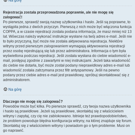
Na górę
Rejestracja została przeprowadzona poprawnie, ale nie mogę się
zalogować!
Po pierwsze, sprawdź swoją nazwę użytkownika i hasło. Jeśli są poprawne, to
wystąpiła jedna z dwóch przyczyn. Pierwszą z nich może być włączona funkcja
COPPA, a w czasie rejestracji została podana informacja, że masz mniej niż 13
lat. Wówczas należy wykonać instrukcje wysłane na twój adres e-mail. Jeśli nie
to było przyczyną, być może nie została aktywowana rejestracja. Niektóre
witryny przed pierwszym zalogowaniem wymagają aktywowania rejestracji
przez osobę rejestrującą się lub przez administratora. Informacja o tym była
wyświetlona podczas rejestracji. Jeśli została wysłana do ciebie wiadomość e-
mail, postępuj zgodnie z zawartymi w niej instrukcjami. Jeżeli taka wiadomość
do ciebie nie dotarła, być może został podany nieprawidłowy adres e-mail lub
wiadomość została zatrzymana przez filtr antyspamowy. Jeśli na pewno
podany przez ciebie adres e-mail jest prawidłowy, spróbuj skontaktować się z
administratorem.
Na górę
Dlaczego nie mogę się zalogować?
Powodów może być kilka. Po pierwsze sprawdź, czy twoja nazwa użytkownika
i hasło są prawidłowe. Jeżeli są prawidłowe, skontaktuj się z właścicielem
witryny i zapytaj, czy cię nie zablokowano. Istnieje też prawdopodobieństwo,
że problem powoduje błędna konfiguracja witryny, na której znajduje się forum.
Skontaktuj się z właścicielem witryny i powiadom go o tym problemie. Musi on
go naprawić.