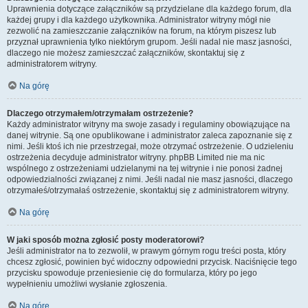
Uprawnienia dotyczące załączników są przydzielane dla każdego forum, dla
każdej grupy i dla każdego użytkownika. Administrator witryny mógł nie
zezwolić na zamieszczanie załączników na forum, na którym piszesz lub
przyznał uprawnienia tylko niektórym grupom. Jeśli nadal nie masz jasności,
dlaczego nie możesz zamieszczać załączników, skontaktuj się z
administratorem witryny.
Na górę
Dlaczego otrzymałem/otrzymałam ostrzeżenie?
Każdy administrator witryny ma swoje zasady i regulaminy obowiązujące na
danej witrynie. Są one opublikowane i administrator zaleca zapoznanie się z
nimi. Jeśli ktoś ich nie przestrzegał, może otrzymać ostrzeżenie. O udzieleniu
ostrzeżenia decyduje administrator witryny. phpBB Limited nie ma nic
wspólnego z ostrzeżeniami udzielanymi na tej witrynie i nie ponosi żadnej
odpowiedzialności związanej z nimi. Jeśli nadal nie masz jasności, dlaczego
otrzymałeś/otrzymałaś ostrzeżenie, skontaktuj się z administratorem witryny.
Na górę
W jaki sposób można zgłosić posty moderatorowi?
Jeśli administrator na to zezwolił, w prawym górnym rogu treści posta, który
chcesz zgłosić, powinien być widoczny odpowiedni przycisk. Naciśnięcie tego
przycisku spowoduje przeniesienie cię do formularza, który po jego
wypełnieniu umożliwi wysłanie zgłoszenia.
Na górę