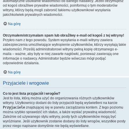
automatyczne usuwanie wiadomości od danego nadawcy. Jeżeli otrzymujesz
od kogoś obraźliwe prywatne wiadomości, poinformuj o tym moderatorów
witryny, którzy będą mogli zabronić takiemu użytkownikowi wysyłania
jakichkolwiek prywatnych wiadomości.
Na górę
Otrzymałem/otrzymałam spam lub obraźliwy e-mail od kogoś z tej witryny!
Przykro nam z tego powodu. System wysyłania e-maili witryny zawiera
zabezpieczenia umożliwiające wytropienie użytkowników, którzy wysyłają takie
wiadomości. Prześlij administratorowi witryny pełną kopię otrzymanego e-
maila – ważne, aby były w niej zawarte nagłówki, ponieważ zawierają one
informacje o nadawcy. Administrator będzie wówczas mógł podjąć
odpowiednie działania.
Na górę
Przyjaciele i wrogowie
Co to jest lista przyjaciół i wrogów?
Jest to lista, którą można użyć do organizowania różnych użytkowników
witryny. Użytkownicy dodani do listy przyjaciół będą wyświetleni na karcie
Przyjaciele
znajdującej się w panelu zarządzania kontem. Z tego poziomu
można szybko sprawdzić ich status, a także wysłać prywatną wiadomość.
Zależnie od używanego stylu witryny, posty tych użytkowników mogą być
wyróżniane. Jeśli użytkownik zostanie dodany do listy wrogów, wszystkie posty
przez niego napisane domyślnie nie będą wyświetlane.