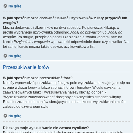
Na górę
W jaki sposób można dodawać/usuwać użytkowników z listy przyjaciół lub
wrogów?
Można dodawać użytkowników na dwa sposoby. Po pierwsze, klikając w
profilu wybranego użytkownika odnośnik
Dodaj do przyjaciół
lub
Dodaj do
wrogów
. Po drugie, przejść do panelu zarządzania swoim kontem i tam na
karcie
Przyjaciele i wrogowie
wprowadzić odpowiednie dane użytkownika. Na
tej samej karcie można także usuwać użytkowników z list.
Na górę
Przeszukiwanie forów
W jaki sposób można przeszukiwać fora?
Należy wprowadzić poszukiwaną frazę w pole wyszukiwania znajdujące się na
stronie wykazu forów, a także stronach forów i tematów. W celu uzyskania
zaawansowanych funkcji wyszukiwania należy kliknąć odnośnik
“Wyszukiwanie zaawansowane” dostępny na wszystkich stronach witryny.
Rozmieszczenie elementów sterujących mechanizmem wyszukiwania może
zależeć od używanego stylu.
Na górę
Dlaczego moje wyszukiwanie nie zwraca wyników?
Prawdopodobnie zapytanie nie było jasno sprecyzowane i zawierało wiele