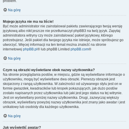
problem.
Na górę
Mojego języka nie ma na liście!
Być może administrator nie zainstalował pakietu zawierającego twoją wersję
językową albo nikt jeszcze nie przetłumaczył phpBB3 na twój język. Zapytaj
administratora witryny czy może zainstalować pakiet językowy, którego
potrzebujesz. Jeśli pakiet dla twojego języka nie istnieje, może spróbujesz go
utworzyć. Więcej informacji na ten temat można znaleźć na stronie
internetowej
phpBB.pl
® lub phpBB Limited
phpBB.com
®
Na górę
Czym są obrazki wyświetlane obok nazwy użytkownika?
Na stronie przeglądania postów, w miejscu, gdzie są wyświetlane informacje o
użytkowniku, mogą być wyświetlane dwa obrazki. Pierwszy obrazek jest
skojarzony z rangą użytkownika. W zależności od używanego stylu jest on w
formie gwiazdek, kwadracików lub kropek pokazujących, jak dużo postów
zostało napisanych przez użytkownika lub jaki jest jego status na tej witrynie.
Jest on wyświetlany poniżej nazwy użytkownika. Drugi, zazwyczaj większy
obrazek, wyświetlany powyżej nazwy użytkownika jest znany jako awatar i jest
unikatowy lub osobisty dla każdego użytkownika.
Na górę
Jak wyświetlić awatar?