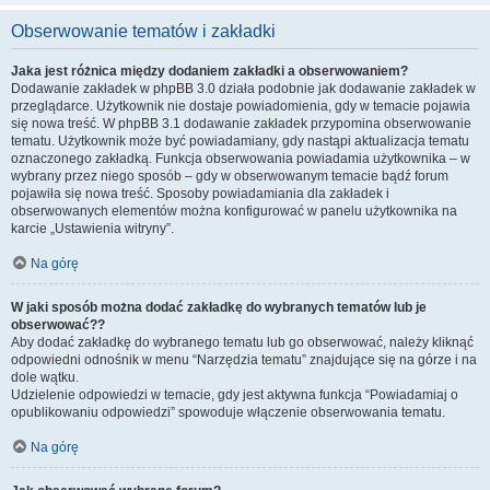
Obserwowanie tematów i zakładki
Jaka jest różnica między dodaniem zakładki a obserwowaniem?
Dodawanie zakładek w phpBB 3.0 działa podobnie jak dodawanie zakładek w
przeglądarce. Użytkownik nie dostaje powiadomienia, gdy w temacie pojawia
się nowa treść. W phpBB 3.1 dodawanie zakładek przypomina obserwowanie
tematu. Użytkownik może być powiadamiany, gdy nastąpi aktualizacja tematu
oznaczonego zakładką. Funkcja obserwowania powiadamia użytkownika – w
wybrany przez niego sposób – gdy w obserwowanym temacie bądź forum
pojawiła się nowa treść. Sposoby powiadamiania dla zakładek i
obserwowanych elementów można konfigurować w panelu użytkownika na
karcie „Ustawienia witryny”.
Na górę
W jaki sposób można dodać zakładkę do wybranych tematów lub je
obserwować??
Aby dodać zakładkę do wybranego tematu lub go obserwować, należy kliknąć
odpowiedni odnośnik w menu “Narzędzia tematu” znajdujące się na górze i na
dole wątku.
Udzielenie odpowiedzi w temacie, gdy jest aktywna funkcja “Powiadamiaj o
opublikowaniu odpowiedzi” spowoduje włączenie obserwowania tematu.
Na górę