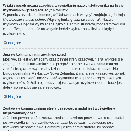
W jaki sposób można zapobiec wyświetlaniu nazwy użytkownika na liście
użytkowników przeglądających forum?
W panelu zarządzania kontem, w “Ustawieniach witryny” znajduje się funkcja
Nie pokazuj statusu online
. Włącz tę funkcję, zaznaczając
Tak
. Nazwa
użytkownika będzie wyświetlana tylko dla administratorów, moderatorów i dla
ciebie. Twoja obecność na witrynie będzie wykazana w liczbie ukrytych
użytkowników.
Na górę
Jest wyświetlany nieprawidłowy czas!
Możliwe, że jest wyświetlany czas z innej strefy czasowej, niż ta, w której się
znajdujesz. Jeśli tak właśnie jest, przejdź do panelu zarządzania kontem i
zmień strefę czasową, tak aby była zgodna z twoim miejscem pobytu. Np.
Europa centralna, Afryka, czy Nowa Zelandia. Zmiana strefy czasowej, tak jak i
większości ustawień, może zostać wykonana tylko przez zarejestrowanych
użytkowników. Jeżeli nie jesteś zarejestrowanym użytkownikiem – teraz jest
dobry moment, by się zarejestrować.
Na górę
Została wykonana zmiana strefy czasowej, a nadal jest wyświetlany
nieprawidłowy czas!
Jeżeli na pewno strefa czasowa została ustawiona prawidłowo, a czas nadal
jest wyświetlany nieprawidłowo, oznacza to, że czas na serwerze jest
ustawiony nieprawidłowo. Poinformuj o tym administratora, by naprawił