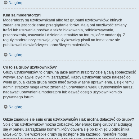
Na górę
Kim są moderatorzy?
Moderatorzy są użytkownikami albo też grupami użytkowników, których
zadaniem jest codzienne przeglądanie forów. Mają oni możliwość zmiany
treści lub usuwania postów, a także blokowania, odblokowywania,
przenoszenia, usuwania i dzielenia tematów na forum, które moderują. Z
reguły moderatorzy czuwają, aby użytkownicy pisali na temat oraz nie
publikowali niewłaściwych i obraźliwych materiałów.
Na górę
Co to są grupy użytkowników?
Grupy użytkowników, to grupy, na jakie administratorzy dzielą całą społeczność
witryny, aby łatwiej było nimi zarządzać. Każdy użytkownik może należeć do
wielu grup, a każda grupa może mieć swoje własne uprawnienia. Dzięki temu
administratorzy mogą łatwo zmieniać uprawnienia wielu użytkowników naraz,
nadawać uprawnienia moderatora lub dawać dostęp użytkownikom do
prywatnego forum.
Na górę
Gdzie znajduje się spis grup użytkowników i jak można dołączyć do grupy?
Spis grup użytkowników można zobaczyć, otwierając kartę
Grupy
znajdującą
się w panelu zarządzania kontem, który otwiera się po kliknięciu odnośnika
Moje konto
. Nie wszystkie grupy są dostępne dla każdego. Niektóre mogą