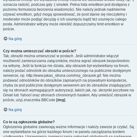
oznacza radość, podczas gdy :( smutek. Pełna lista emotikon jest dostępna z
poziomu formularza tworzenia wiadomości. Nie należy jednak nadmiernie
używać emotikon, gdyż mogą spowodować, że post stanie się nieczytelny i
moderator może podjąć decyzję o ich usunięciu bądź też usunięciu całego
posta. Administrator witryny może określić dopuszczalny limit emotikon w
poście.
Na górę
Czy można umieszczać obrazki w poście?
Tak, obrazki można umieszczać w postach. Jeśli administrator włączył
możliwość zamieszczania załączników, można wgrać obrazek bezpośrednio
na witrynę. Jeśli ta funkcja nie działa, aby obrazek był wyświetlany na forum,
należy podać odnośnik do obrazka umieszczonego na publicznie dostępnym
serwerze, np. http://www.jakas_strona.com/moj_obrazek.gif. Nie można
podawać odnośników do obrazków zapisanych na prywatnym komputerze,
chyba że jest publicznie dostępnym serwerem ani do obrazków znajdujących
się na stronach wymagających autoryzacji, takich jak, np. skrzynki pocztowe na
Gmail lub Yahoo! oraz stronach chronionych hasłem. Aby umieścić obrazek w
poście, użyj znacznika BBCode
[img]
.
Na górę
Co to są ogłoszenia globalne?
Ogłoszenia globalne zawierają ważne informacje i należy zawsze je czytać. Są
one wyświetlane na górze każdego forum i w panelu zarządzania kontem
użytkownika. Uprawnienia zamieszczania ogłoszeń globalnych są nadawane