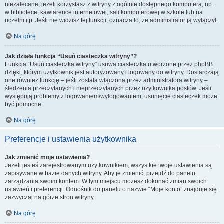
niezalecane, jeżeli korzystasz z witryny z ogólnie dostępnego komputera, np.
w bibliotece, kawiarence internetowej, sali komputerowej w szkole lub na
uczelni itp. Jeśli nie widzisz tej funkcji, oznacza to, że administrator ją wyłączył.
Na górę
Jak działa funkcja “Usuń ciasteczka witryny”?
Funkcja “Usuń ciasteczka witryny” usuwa ciasteczka utworzone przez phpBB
dzięki, którym użytkownik jest autoryzowany i logowany do witryny. Dostarczają
one również funkcję – jeśli została włączona przez administratora witryny –
śledzenia przeczytanych i nieprzeczytanych przez użytkownika postów. Jeśli
występują problemy z logowaniem/wylogowaniem, usunięcie ciasteczek może
być pomocne.
Na górę
Preferencje i ustawienia użytkownika
Jak zmienić moje ustawienia?
Jeżeli jesteś zarejestrowanym użytkownikiem, wszystkie twoje ustawienia są
zapisywane w bazie danych witryny. Aby je zmienić, przejdź do panelu
zarządzania swoim kontem. W tym miejscu możesz dokonać zmian swoich
ustawień i preferencji. Odnośnik do panelu o nazwie “Moje konto” znajduje się
zazwyczaj na górze stron witryny.
Na górę