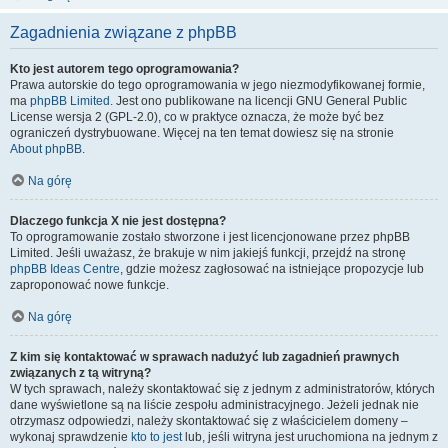
Zagadnienia związane z phpBB
Kto jest autorem tego oprogramowania?
Prawa autorskie do tego oprogramowania w jego niezmodyfikowanej formie,
ma
phpBB Limited
. Jest ono publikowane na licencji GNU General Public
License wersja 2 (GPL-2.0), co w praktyce oznacza, że może być bez
ograniczeń dystrybuowane. Więcej na ten temat dowiesz się na stronie
About phpBB
.
Na górę
Dlaczego funkcja X nie jest dostępna?
To oprogramowanie zostało stworzone i jest licencjonowane przez phpBB
Limited. Jeśli uważasz, że brakuje w nim jakiejś funkcji, przejdź na stronę
phpBB Ideas Centre
, gdzie możesz zagłosować na istniejące propozycje lub
zaproponować nowe funkcje.
Na górę
Z kim się kontaktować w sprawach nadużyć lub zagadnień prawnych
związanych z tą witryną?
W tych sprawach, należy skontaktować się z jednym z administratorów, których
dane wyświetlone są na liście zespołu administracyjnego. Jeżeli jednak nie
otrzymasz odpowiedzi, należy skontaktować się z właścicielem domeny –
wykonaj sprawdzenie
kto to jest
lub, jeśli witryna jest uruchomiona na jednym z