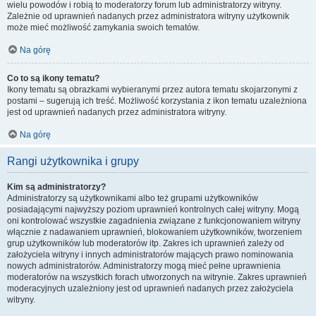
wielu powodów i robią to moderatorzy forum lub administratorzy witryny.
Zależnie od uprawnień nadanych przez administratora witryny użytkownik
może mieć możliwość zamykania swoich tematów.
Na górę
Co to są ikony tematu?
Ikony tematu są obrazkami wybieranymi przez autora tematu skojarzonymi z
postami – sugerują ich treść. Możliwość korzystania z ikon tematu uzależniona
jest od uprawnień nadanych przez administratora witryny.
Na górę
Rangi użytkownika i grupy
Kim są administratorzy?
Administratorzy są użytkownikami albo też grupami użytkowników
posiadającymi najwyższy poziom uprawnień kontrolnych całej witryny. Mogą
oni kontrolować wszystkie zagadnienia związane z funkcjonowaniem witryny
włącznie z nadawaniem uprawnień, blokowaniem użytkowników, tworzeniem
grup użytkowników lub moderatorów itp. Zakres ich uprawnień zależy od
założyciela witryny i innych administratorów mających prawo nominowania
nowych administratorów. Administratorzy mogą mieć pełne uprawnienia
moderatorów na wszystkich forach utworzonych na witrynie. Zakres uprawnień
moderacyjnych uzależniony jest od uprawnień nadanych przez założyciela
witryny.