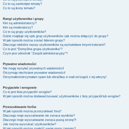
Co to są zamknięte tematy?
Co to są ikony tematu?
Rangi użytkownika i grupy
Kim są administratorzy?
Kim są moderatorzy?
Co to są grupy użytkowników?
Gdzie znajduje się spis grup użytkowników i jak można dołączyć do grupy?
W jaki sposób można zostać liderem grupy?
Dlaczego niektóre nazwy użytkowników są wyświetlane innymi kolorami?
Co to jest “Domyślna grupa użytkownika”?
Czym jest odnośnik “Zespół administracyjny”?
Prywatne wiadomości
Nie mogę wysyłać prywatnych wiadomości!
Otrzymuję niechciane prywatne wiadomości!
Otrzymałem/otrzymałam spam lub obraźliwy e-mail od kogoś z tej witryny!
Przyjaciele i wrogowie
Co to jest lista przyjaciół i wrogów?
W jaki sposób można dodawać/usuwać użytkowników z listy przyjaciół lub wrogów?
Przeszukiwanie forów
W jaki sposób można przeszukiwać fora?
Dlaczego moje wyszukiwanie nie zwraca wyników?
Dlaczego moje wyszukiwanie zwraca pustą stronę?!
Jak można wyszukać użytkowników?
W jaki sposób można znaleźć swoje posty i tematy?