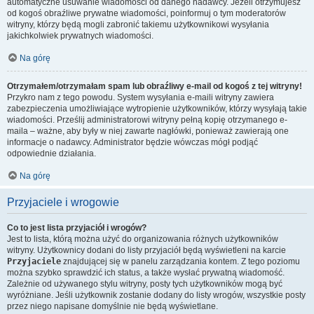
automatyczne usuwanie wiadomości od danego nadawcy. Jeżeli otrzymujesz
od kogoś obraźliwe prywatne wiadomości, poinformuj o tym moderatorów
witryny, którzy będą mogli zabronić takiemu użytkownikowi wysyłania
jakichkolwiek prywatnych wiadomości.
Na górę
Otrzymałem/otrzymałam spam lub obraźliwy e-mail od kogoś z tej witryny!
Przykro nam z tego powodu. System wysyłania e-maili witryny zawiera
zabezpieczenia umożliwiające wytropienie użytkowników, którzy wysyłają takie
wiadomości. Prześlij administratorowi witryny pełną kopię otrzymanego e-
maila – ważne, aby były w niej zawarte nagłówki, ponieważ zawierają one
informacje o nadawcy. Administrator będzie wówczas mógł podjąć
odpowiednie działania.
Na górę
Przyjaciele i wrogowie
Co to jest lista przyjaciół i wrogów?
Jest to lista, którą można użyć do organizowania różnych użytkowników
witryny. Użytkownicy dodani do listy przyjaciół będą wyświetleni na karcie
Przyjaciele
znajdującej się w panelu zarządzania kontem. Z tego poziomu
można szybko sprawdzić ich status, a także wysłać prywatną wiadomość.
Zależnie od używanego stylu witryny, posty tych użytkowników mogą być
wyróżniane. Jeśli użytkownik zostanie dodany do listy wrogów, wszystkie posty
przez niego napisane domyślnie nie będą wyświetlane.