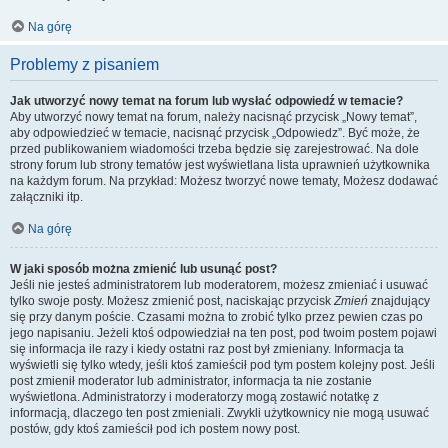
Na górę
Problemy z pisaniem
Jak utworzyć nowy temat na forum lub wysłać odpowiedź w temacie?
Aby utworzyć nowy temat na forum, należy nacisnąć przycisk „Nowy temat”,
aby odpowiedzieć w temacie, nacisnąć przycisk „Odpowiedz”. Być może, że
przed publikowaniem wiadomości trzeba będzie się zarejestrować. Na dole
strony forum lub strony tematów jest wyświetlana lista uprawnień użytkownika
na każdym forum. Na przykład: Możesz tworzyć nowe tematy, Możesz dodawać
załączniki itp.
Na górę
W jaki sposób można zmienić lub usunąć post?
Jeśli nie jesteś administratorem lub moderatorem, możesz zmieniać i usuwać
tylko swoje posty. Możesz zmienić post, naciskając przycisk
Zmień
znajdujący
się przy danym poście. Czasami można to zrobić tylko przez pewien czas po
jego napisaniu. Jeżeli ktoś odpowiedział na ten post, pod twoim postem pojawi
się informacja ile razy i kiedy ostatni raz post był zmieniany. Informacja ta
wyświetli się tylko wtedy, jeśli ktoś zamieścił pod tym postem kolejny post. Jeśli
post zmienił moderator lub administrator, informacja ta nie zostanie
wyświetlona. Administratorzy i moderatorzy mogą zostawić notatkę z
informacją, dlaczego ten post zmieniali. Zwykli użytkownicy nie mogą usuwać
postów, gdy ktoś zamieścił pod ich postem nowy post.