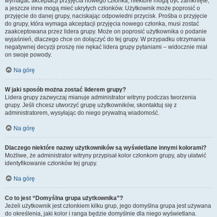
wymagać akceptacji przyjęcia nowego członka, niektóre mogą być zamknięte,
a jeszcze inne mogą mieć ukrytych członków. Użytkownik może poprosić o
przyjęcie do danej grupy, naciskając odpowiedni przycisk. Prośba o przyjęcie
do grupy, która wymaga akceptacji przyjęcia nowego członka, musi zostać
zaakceptowana przez lidera grupy. Może on poprosić użytkownika o podanie
wyjaśnień, dlaczego chce on dołączyć do tej grupy. W przypadku otrzymania
negatywnej decyzji proszę nie nękać lidera grupy pytaniami – widocznie miał
on swoje powody.
Na górę
W jaki sposób można zostać liderem grupy?
Lidera grupy zazwyczaj mianuje administrator witryny podczas tworzenia
grupy. Jeśli chcesz utworzyć grupę użytkowników, skontaktuj się z
administratorem, wysyłając do niego prywatną wiadomość.
Na górę
Dlaczego niektóre nazwy użytkowników są wyświetlane innymi kolorami?
Możliwe, że administrator witryny przypisał kolor członkom grupy, aby ułatwić
identyfikowanie członków tej grupy.
Na górę
Co to jest “Domyślna grupa użytkownika”?
Jeżeli użytkownik jest członkiem kilku grup, jego domyślna grupa jest używana
do określenia, jaki kolor i ranga będzie domyślnie dla niego wyświetlana.