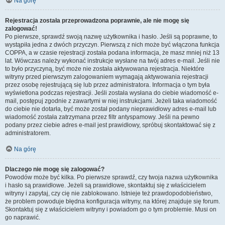
Na górę
Rejestracja została przeprowadzona poprawnie, ale nie mogę się
zalogować!
Po pierwsze, sprawdź swoją nazwę użytkownika i hasło. Jeśli są poprawne, to
wystąpiła jedna z dwóch przyczyn. Pierwszą z nich może być włączona funkcja
COPPA, a w czasie rejestracji została podana informacja, że masz mniej niż 13
lat. Wówczas należy wykonać instrukcje wysłane na twój adres e-mail. Jeśli nie
to było przyczyną, być może nie została aktywowana rejestracja. Niektóre
witryny przed pierwszym zalogowaniem wymagają aktywowania rejestracji
przez osobę rejestrującą się lub przez administratora. Informacja o tym była
wyświetlona podczas rejestracji. Jeśli została wysłana do ciebie wiadomość e-
mail, postępuj zgodnie z zawartymi w niej instrukcjami. Jeżeli taka wiadomość
do ciebie nie dotarła, być może został podany nieprawidłowy adres e-mail lub
wiadomość została zatrzymana przez filtr antyspamowy. Jeśli na pewno
podany przez ciebie adres e-mail jest prawidłowy, spróbuj skontaktować się z
administratorem.
Na górę
Dlaczego nie mogę się zalogować?
Powodów może być kilka. Po pierwsze sprawdź, czy twoja nazwa użytkownika
i hasło są prawidłowe. Jeżeli są prawidłowe, skontaktuj się z właścicielem
witryny i zapytaj, czy cię nie zablokowano. Istnieje też prawdopodobieństwo,
że problem powoduje błędna konfiguracja witryny, na której znajduje się forum.
Skontaktuj się z właścicielem witryny i powiadom go o tym problemie. Musi on
go naprawić.