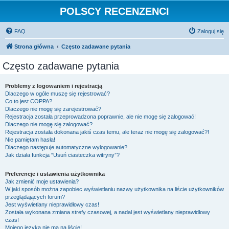
POLSCY RECENZENCI
FAQ
Zaloguj się
Strona główna
Często zadawane pytania
Często zadawane pytania
Problemy z logowaniem i rejestracją
Dlaczego w ogóle muszę się rejestrować?
Co to jest COPPA?
Dlaczego nie mogę się zarejestrować?
Rejestracja została przeprowadzona poprawnie, ale nie mogę się zalogować!
Dlaczego nie mogę się zalogować?
Rejestracja została dokonana jakiś czas temu, ale teraz nie mogę się zalogować?!
Nie pamiętam hasła!
Dlaczego następuje automatyczne wylogowanie?
Jak działa funkcja “Usuń ciasteczka witryny”?
Preferencje i ustawienia użytkownika
Jak zmienić moje ustawienia?
W jaki sposób można zapobiec wyświetlaniu nazwy użytkownika na liście użytkowników
przeglądających forum?
Jest wyświetlany nieprawidłowy czas!
Została wykonana zmiana strefy czasowej, a nadal jest wyświetlany nieprawidłowy
czas!
Mojego języka nie ma na liście!