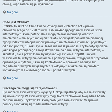
możliwość przypisania do grup użytkowników itp. Rejestracja zajmuje tylko
chwilę, więc zaleca się jej wykonanie.
Na górę
Co to jest COPPA?
COPPA, to skrót od Child Online Privacy and Protection Act – prawa
obowiązującego od 1998 roku w USA, nakładającego na właścicieli stron
internetowych, które potencjalnie mogą zbierać informacje od osób
małoletnich – mających mniej niż 13 lat – obowiązek posiadania pisemnej
zgody rodziców lub opiekunów prawnych na zbieranie informacji prywatnych
od osób poniżej 13 roku życia. Jeżeli nie masz pewności czy to dotyczy ciebie
jako kogoś próbującego zarejestrować się na danej witrynie internetowej –
skontaktuj się z prawnikiem, by uzyskać wyjaśnienie. phpBB Limited i
właściciele tej witryny nie dostarczają pomocy prawnej z wyjątkiem przypadku
opisanego w pytaniu „Z kim się kontaktować w sprawach nadużyć lub
zagadnień prawnych związanych z tą witryną?”, a także nie są punktem
kontaktowym dla wszelkiego rodzaju porad prawnych.
Na górę
Dlaczego nie mogę się zarejestrować?
Być może właściciel witryny wyłączył funkcję rejestracji, aby nie rejestrowały
się nowe osoby. Właściciel witryny mógł także zablokować twój adres IP lub
zabronił nazwy użytkownika, którą próbujesz zarejestrować. W sprawie
pomocy skontaktuj się z administratorem witryny.