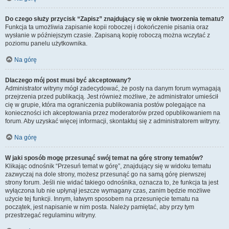
Do czego służy przycisk “Zapisz” znajdujący się w oknie tworzenia tematu?
Funkcja ta umożliwia zapisanie kopii roboczej i dokończenie pisania oraz
wysłanie w późniejszym czasie. Zapisaną kopię roboczą można wczytać z
poziomu panelu użytkownika.
Na górę
Dlaczego mój post musi być akceptowany?
Administrator witryny mógł zadecydować, że posty na danym forum wymagają
przejrzenia przed publikacją. Jest również możliwe, że administrator umieścił
cię w grupie, która ma ograniczenia publikowania postów polegające na
konieczności ich akceptowania przez moderatorów przed opublikowaniem na
forum. Aby uzyskać więcej informacji, skontaktuj się z administratorem witryny.
Na górę
W jaki sposób mogę przesunąć swój temat na górę strony tematów?
Klikając odnośnik “Przesuń temat w górę”, znajdujący się w widoku tematu
zazwyczaj na dole strony, możesz przesunąć go na samą górę pierwszej
strony forum. Jeśli nie widać takiego odnośnika, oznacza to, że funkcja ta jest
wyłączona lub nie upłynął jeszcze wymagany czas, zanim będzie możliwe
użycie tej funkcji. Innym, łatwym sposobem na przesunięcie tematu na
początek, jest napisanie w nim posta. Należy pamiętać, aby przy tym
przestrzegać regulaminu witryny.