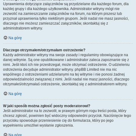
Uprawnienia dotyczące załączników są przydzielane dla każdego forum, dla
każdej grupy i dla każdego użytkownika. Administrator witryny mógł nie
zezwolić na zamieszczanie załączników na forum, na którym piszesz lub
przyznał uprawnienia tylko niektórym grupom. Jeśli nadal nie masz jasności,
dlaczego nie możesz zamieszczać załączników, skontaktuj się z
administratorem witryny.
Na górę
Dlaczego otrzymałem/otrzymałam ostrzeżenie?
Każdy administrator witryny ma swoje zasady i regulaminy obowiązujące na
danej witrynie. Są one opublikowane i administrator zaleca zapoznanie się z
nimi. Jeśli ktoś ich nie przestrzegał, może otrzymać ostrzeżenie. O udzieleniu
ostrzeżenia decyduje administrator witryny. phpBB Limited nie ma nic
wspólnego z ostrzeżeniami udzielanymi na tej witrynie i nie ponosi żadnej
odpowiedzialności związanej z nimi. Jeśli nadal nie masz jasności, dlaczego
otrzymałeś/otrzymałaś ostrzeżenie, skontaktuj się z administratorem witryny.
Na górę
W jaki sposób można zgłosić posty moderatorowi?
Jeśli administrator na to zezwolił, w prawym górnym rogu treści posta, który
chcesz zgłosić, powinien być widoczny odpowiedni przycisk. Naciśnięcie tego
przycisku spowoduje przeniesienie cię do formularza, który po jego
wypełnieniu umożliwi wysłanie zgłoszenia.
Na górę