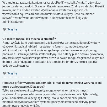
W panelu zarządzania kontem na karcie „Profil” w sekcji „Awatar”, używając
jednej z czterech metod: Gravatar, Galeria awatarów, Zdalny awatar lub Prześlij
awatar, można dodać awatar. Wyświetlanie awatarów i sposób ich
wyświetlania są uzależnione od administratora witryny. Jeśli nie można
używać awatarów na danej witrynie, należy skontaktować się z jej
administratorem.
Na górę
Co to jest ranga i jak można ją zmienić?
Rangi wyświetlane pod nazwami użytkowników oznaczają, ile postów dany
użytkownik napisał lub jaki ma status na forum, np. moderatora czy
administratora. Użytkownicy nie mogą bezpośrednio zmieniać stylu rang,
ponieważ ustawia je administrator witryny. Nie należy pisać postów tylko po to,
aby zwiększyć swój licznik postów i przez to swoją rangę. Większość witryn nie
toleruje takich działań i moderator lub administrator obniży licznik postów
takiego użytkownika.
Na górę
Podczas próby wysłania wiadomości e-mail do użytkownika witryna prosi
mnie o zalogowanie. Dlaczego?
Tylko zarejestrowani użytkownicy mogą wysyłać e-maile do innych
użytkowników przez wbudowany formularz wysyłania e-maili i tylko wtedy,
jeżeli administrator włączył tę funkcję. Ma to zabezpieczać przed
nieprawidłowym używaniem systemu poczty elektronicznej witryny przez
anonimowych użytkowników.