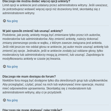
Dlaczego nie można dodać więcej opcji ankiety?
Limit opcji w ankiecie jest ustalany przez administratora witryny. Jeśli uważasz,
że potrzebujesz wstawić więcej opcji niż dozwolony limit, skontaktuj się z
administratorem witryny.
Na górę
W jaki sposób zmienić lub usunąć ankietę?
Podobnie, jak posty, ankiety mogą być zmieniane tylko przez ich autorów,
moderatorów lub administratorów. Aby zmienić ankietę, należy dokonać
zmiany pierwszego posta w wątku, z którym zawsze związana jest ankieta.
Jeśli nikt jeszcze nie oddał głosu w ankiecie, jej autor może usunąć ankietę lub
zmienić jej opcje. Jednakże, jeśli w ankiecie zostały już oddane głosy, tylko
moderatorzy lub administratorzy mogą ją zmienić, lub usunąć. Zapobiega to
modyfikowaniu ankiety w czasie jej trwania.
Na górę
Dlaczego nie mam dostępu do forum?
Niektóre fora mogą być dostępne tylko dla określonych grup lub użytkowników.
Aby przeglądać, czytać, pisać na nich lub wykonywać inne operacje, musisz
mieć odpowiednie uprawnienia. Skontaktuj się z moderatorem lub
administratorem witryny, aby ci je przydzielił.
Na górę
Dlaczego nie mogę dodawać załączników?