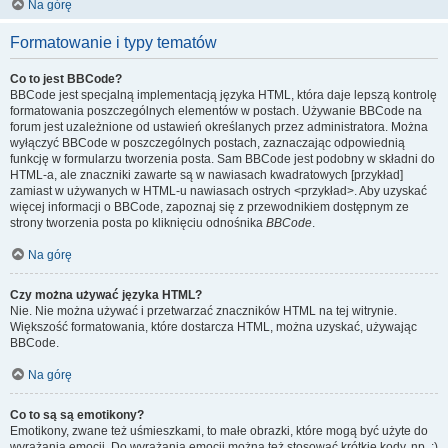
Na górę
Formatowanie i typy tematów
Co to jest BBCode?
BBCode jest specjalną implementacją języka HTML, która daje lepszą kontrolę
formatowania poszczególnych elementów w postach. Używanie BBCode na
forum jest uzależnione od ustawień określanych przez administratora. Można
wyłączyć BBCode w poszczególnych postach, zaznaczając odpowiednią
funkcję w formularzu tworzenia posta. Sam BBCode jest podobny w składni do
HTML-a, ale znaczniki zawarte są w nawiasach kwadratowych [przykład]
zamiast w używanych w HTML-u nawiasach ostrych <przykład>. Aby uzyskać
więcej informacji o BBCode, zapoznaj się z przewodnikiem dostępnym ze
strony tworzenia posta po kliknięciu odnośnika
BBCode
.
Na górę
Czy można używać języka HTML?
Nie. Nie można używać i przetwarzać znaczników HTML na tej witrynie.
Większość formatowania, które dostarcza HTML, można uzyskać, używając
BBCode.
Na górę
Co to są są emotikony?
Emotikony, zwane też uśmieszkami, to małe obrazki, które mogą być użyte do
wyrażania emocji. Do wyrażania emocji można też stosować krótkie kody, np. :)