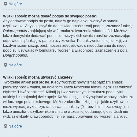
Na górę
W jaki sposób można dodać podpis do swojego posta?
Aby dodawać podpis do posta, należy go najpierw utworzyć w panelu
użytkownika. Aby dołączyć do danej wiadomości swój podpis, zaznacz funkcję
Dołącz podpis
znajdującą się w formularzu tworzenia wiadomości. Możesz
także domyślnie dodawać podpis do wszystkich swoich postów, zaznaczając
odpowiednią funkcję w panelu użytkownika. Po uaktywnieniu tej funkcji, za
każdym razem pisząc post, możesz zdecydować o niedodawaniu do niego
podpisu, usuwając w formularzu tworzenia wiadomości zaznaczenie z pola
Dołącz podpis
.
Na górę
W jaki sposób można utworzyć ankietę?
Tworzenie ankiet jest proste. Kiedy tworzysz nowy temat bądź zmieniasz
pierwszy post w wątku, na dole formularza tworzenia tematu będziesz widzieć
etykietę “Utwórz ankietę”. Kliknij ją i w otworzonym formularzu podaj tytuł
ankiety i co najmniej dwie opcje. Każdą opcję należy wpisać w nowym wierszu
widocznego pola tekstowego. Możesz określić liczbę opcji, jakie użytkownik
może wybrać, wyznaczyć czas trwania ankiety (0 – bez limitu czasowego), a
także umożliwić użytkownikom zmianę wcześniej oddanego głosu. Jeśli nie
widzisz etykiety, prawdopodobnie nie masz uprawnień do tworzenia ankiet.
Na górę