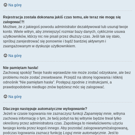
Na górę
Rejestracja została dokonana jakiś czas temu, ale teraz nie mogę się
zalogować?!
Możliwe, że z jakiegoś powodu administrator dezaktywował lub usunął twoje
konto. Wiele witryn, aby zmniejszyć rozmiar bazy danych, cyklicznie usuwa
użytkowników, którzy nic nie pisali przez dłuższy czas. Jeśli tak się stało,
spróbuj zarejestrować się ponownie i bądź bardziej aktywnym i
zaangażowanym w dyskusje użytkownikiem.
Na górę
Nie pamiętam hasła!
Zachowaj spokój! Twoje hasło wprawdzie nie może zostać odzyskane, ale bez
problemu może zostać zresetowane. Przejdź na stronę logowania i kliknij
odnośnik “Nie pamiętam hasła”. Postępuj zgodnie z instrukcjami, a
prawdopodobnie niedługo znów będziesz móc się zalogować.
Na górę
Dlaczego następuje automatyczne wylogowanie?
Jeżeli w czasie logowania nie zaznaczysz funkcji
Zapamiętaj mnie
, witryna
zachowa informację o tym, że twój pobyt na tej witrynie będzie trwał tylko
określony przez administratora czas. Zapobiega to niewłaściwemu użyciu
twojego konta przez kogoś innego. Aby pozostać zalogowanym/zalogowaną,
podczas logowania zaznacz funkcję
Loguj mnie automatycznie
. Jest to