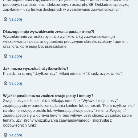
podobnych zwrotów niezindeksowanych przez phpBB. Dokładnie sprecyzuj
zapytanie – użyj funkcji dostępnych w wyszukiwaniu zaawansowanym.
Na górę
Dlaczego moje wyszukiwanie zwraca pustą stronę?!
Wyszukiwanie zwróciło zbyt dużo wyników. Użyj zaawansowanego
wyszukiwania i postaraj się bardziej precyzyjnie określić szukany fragment
oraz fora, które mają być przeszukane.
Na górę
Jak można wyszukać użytkowników?
Przejdź na stronę “Użytkownicy” i kliknij odnośnik “Znajdź użytkownika”.
Na górę
W jaki sposób można znaleźć swoje posty i tematy?
Swoje posty można znaleźć, klikając odnośnik “Wyświetl moje posty”
znajdujący się w panelu zarządzania kontem lub odnośnik “Posty użytkownika”
na stronie swojego profilu lub wybierając „Twoje posty” z menu „Więcej…”
znajdującego się w górnym lewym rogu witryny. Jeśli chcesz wyszukać swoje
tematy, użyj strony wyszukiwania zaawansowanego i skorzystaj z
odpowiednich funkcji.
Na górę