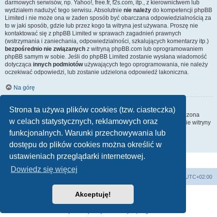
darmowych serwisów, np. Yahoo!, free.fr, f2s.com, itp., z kierownictwem lub
wydziałem nadużyć tego serwisu. Absolutnie
nie należy
do kompetencji phpBB
Limited i nie może ona w żaden sposób być obarczana odpowiedzialnością za
to w jaki sposób, gdzie lub przez kogo ta witryna jest używana. Proszę nie
kontaktować się z phpBB Limited w sprawach zagadnień prawnych
(wstrzymania i zaniechania, odpowiedzialności, szkalujących komentarzy itp.)
bezpośrednio nie związanych
z witryną phpBB.com lub oprogramowaniem
phpBB samym w sobie. Jeśli do phpBB Limited zostanie wysłana wiadomość
dotycząca
innych podmiotów
używających tego oprogramowania, nie należy
oczekiwać odpowiedzi, lub zostanie udzielona odpowiedź lakoniczna.
Na górę
Jak nawiązać kontakt z administratorem witryny?
Strona ta używa plików cookies (tzw. ciasteczka)
Wszyscy użytkownicy witryny mogą używać – jeśli funkcja ta jest włączona
w celach statystycznych, reklamowych oraz
przez administratora witryny – formularza „Kontakt z nami”. Członkowie witryny
mogą także używać odnośnika „Zespół administracyjny”.
funkcjonalnych. Warunki przechowywania lub
dostępu do plików cookies można określić w
Na górę
ustawieniach przeglądarki internetowej.
Dowiedz się więcej
Strona główna
Usuń ciasteczka witryny
Strefa czasowa
UTC+02:00
Akceptuję!
Technologię dostarcza
phpBB
® Forum Software © phpBB Limited
Polski pakiet językowy dostarcza
phpBB.pl
Zasady ochrony danych osobowych
|
Regulamin