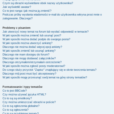
Czym są obrazki wyświetlane obok nazwy użytkownika?
Jak wyświetlić awatar?
Co to jest ranga i jak można ją zmienić?
Podczas próby wysłania wiadomości e-mail do użytkownika witryna prosi mnie o
zalogowanie. Dlaczego?
Problemy z pisaniem
Jak utworzyć nowy temat na forum lub wysłać odpowiedź w temacie?
W jaki sposób można zmienić lub usunąć post?
W jaki sposób można dodać podpis do swojego posta?
W jaki sposób można utworzyć ankietę?
Dlaczego nie można dodać więcej opcji ankiety?
W jaki sposób zmienić lub usunąć ankietę?
Dlaczego nie mam dostępu do forum?
Dlaczego nie mogę dodawać załączników?
Dlaczego otrzymałem/otrzymałam ostrzeżenie?
W jaki sposób można zgłosić posty moderatorowi?
Do czego służy przycisk “Zapisz” znajdujący się w oknie tworzenia tematu?
Dlaczego mój post musi być akceptowany?
W jaki sposób mogę przesunąć swój temat na górę strony tematów?
Formatowanie i typy tematów
Co to jest BBCode?
Czy można używać języka HTML?
Co to są są emotikony?
Czy można umieszczać obrazki w poście?
Co to są ogłoszenia globalne?
Co to są ogłoszenia?
Co to są przyklejone tematy?