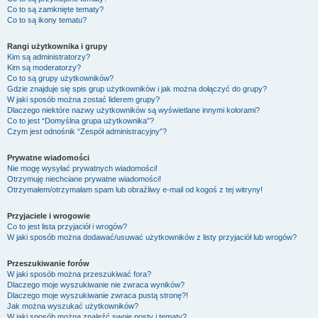
Co to są zamknięte tematy?
Co to są ikony tematu?
Rangi użytkownika i grupy
Kim są administratorzy?
Kim są moderatorzy?
Co to są grupy użytkowników?
Gdzie znajduje się spis grup użytkowników i jak można dołączyć do grupy?
W jaki sposób można zostać liderem grupy?
Dlaczego niektóre nazwy użytkowników są wyświetlane innymi kolorami?
Co to jest “Domyślna grupa użytkownika”?
Czym jest odnośnik “Zespół administracyjny”?
Prywatne wiadomości
Nie mogę wysyłać prywatnych wiadomości!
Otrzymuję niechciane prywatne wiadomości!
Otrzymałem/otrzymałam spam lub obraźliwy e-mail od kogoś z tej witryny!
Przyjaciele i wrogowie
Co to jest lista przyjaciół i wrogów?
W jaki sposób można dodawać/usuwać użytkowników z listy przyjaciół lub wrogów?
Przeszukiwanie forów
W jaki sposób można przeszukiwać fora?
Dlaczego moje wyszukiwanie nie zwraca wyników?
Dlaczego moje wyszukiwanie zwraca pustą stronę?!
Jak można wyszukać użytkowników?
W jaki sposób można znaleźć swoje posty i tematy?