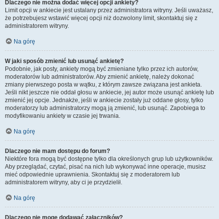
Dlaczego nie można dodać więcej opcji ankiety?
Limit opcji w ankiecie jest ustalany przez administratora witryny. Jeśli uważasz,
że potrzebujesz wstawić więcej opcji niż dozwolony limit, skontaktuj się z
administratorem witryny.
Na górę
W jaki sposób zmienić lub usunąć ankietę?
Podobnie, jak posty, ankiety mogą być zmieniane tylko przez ich autorów,
moderatorów lub administratorów. Aby zmienić ankietę, należy dokonać
zmiany pierwszego posta w wątku, z którym zawsze związana jest ankieta.
Jeśli nikt jeszcze nie oddał głosu w ankiecie, jej autor może usunąć ankietę lub
zmienić jej opcje. Jednakże, jeśli w ankiecie zostały już oddane głosy, tylko
moderatorzy lub administratorzy mogą ją zmienić, lub usunąć. Zapobiega to
modyfikowaniu ankiety w czasie jej trwania.
Na górę
Dlaczego nie mam dostępu do forum?
Niektóre fora mogą być dostępne tylko dla określonych grup lub użytkowników.
Aby przeglądać, czytać, pisać na nich lub wykonywać inne operacje, musisz
mieć odpowiednie uprawnienia. Skontaktuj się z moderatorem lub
administratorem witryny, aby ci je przydzielił.
Na górę
Dlaczego nie mogę dodawać załączników?