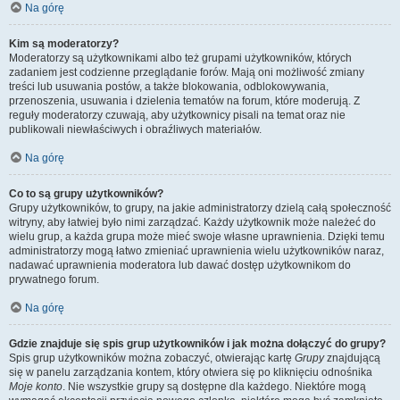
Na górę
Kim są moderatorzy?
Moderatorzy są użytkownikami albo też grupami użytkowników, których
zadaniem jest codzienne przeglądanie forów. Mają oni możliwość zmiany
treści lub usuwania postów, a także blokowania, odblokowywania,
przenoszenia, usuwania i dzielenia tematów na forum, które moderują. Z
reguły moderatorzy czuwają, aby użytkownicy pisali na temat oraz nie
publikowali niewłaściwych i obraźliwych materiałów.
Na górę
Co to są grupy użytkowników?
Grupy użytkowników, to grupy, na jakie administratorzy dzielą całą społeczność
witryny, aby łatwiej było nimi zarządzać. Każdy użytkownik może należeć do
wielu grup, a każda grupa może mieć swoje własne uprawnienia. Dzięki temu
administratorzy mogą łatwo zmieniać uprawnienia wielu użytkowników naraz,
nadawać uprawnienia moderatora lub dawać dostęp użytkownikom do
prywatnego forum.
Na górę
Gdzie znajduje się spis grup użytkowników i jak można dołączyć do grupy?
Spis grup użytkowników można zobaczyć, otwierając kartę
Grupy
znajdującą
się w panelu zarządzania kontem, który otwiera się po kliknięciu odnośnika
Moje konto
. Nie wszystkie grupy są dostępne dla każdego. Niektóre mogą