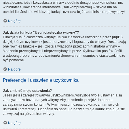
niezalecane, jeżeli korzystasz z witryny z ogólnie dostępnego komputera, np.
w bibliotece, kawiarence internetowej, sali komputerowej w szkole lub na
uczelni itp. Jeśli nie widzisz tej funkcji, oznacza to, że administrator ją wyłączył.
Na górę
Jak działa funkcja “Usuń ciasteczka witryny”?
Funkcja “Usuń ciasteczka witryny” usuwa ciasteczka utworzone przez phpBB
dzięki, którym użytkownik jest autoryzowany i logowany do witryny. Dostarczają
one również funkcję – jeśli została włączona przez administratora witryny –
śledzenia przeczytanych i nieprzeczytanych przez użytkownika postów. Jeśli
występują problemy z logowaniem/wylogowaniem, usunięcie ciasteczek może
być pomocne.
Na górę
Preferencje i ustawienia użytkownika
Jak zmienić moje ustawienia?
Jeżeli jesteś zarejestrowanym użytkownikiem, wszystkie twoje ustawienia są
zapisywane w bazie danych witryny. Aby je zmienić, przejdź do panelu
zarządzania swoim kontem. W tym miejscu możesz dokonać zmian swoich
ustawień i preferencji. Odnośnik do panelu o nazwie “Moje konto” znajduje się
zazwyczaj na górze stron witryny.
Na górę