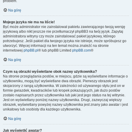
problem.
Na górę
Mojego języka nie ma na liście!
Być może administrator nie zainstalował pakietu zawierającego twoją wersję
językową albo nikt jeszcze nie przetłumaczył phpBB3 na twój język. Zapytaj
administratora witryny czy może zainstalować pakiet językowy, którego
potrzebujesz. Jeśli pakiet dla twojego języka nie istnieje, może spróbujesz go
utworzyć. Więcej informacji na ten temat można znaleźć na stronie
internetowej
phpBB.pl
® lub phpBB Limited
phpBB.com
®
Na górę
Czym są obrazki wyświetlane obok nazwy użytkownika?
Na stronie przeglądania postów, w miejscu, gdzie są wyświetlane informacje o
użytkowniku, mogą być wyświetlane dwa obrazki. Pierwszy obrazek jest
skojarzony z rangą użytkownika. W zależności od używanego stylu jest on w
formie gwiazdek, kwadracików lub kropek pokazujących, jak dużo postów
zostało napisanych przez użytkownika lub jaki jest jego status na tej witrynie.
Jest on wyświetlany poniżej nazwy użytkownika. Drugi, zazwyczaj większy
obrazek, wyświetlany powyżej nazwy użytkownika jest znany jako awatar i jest
unikatowy lub osobisty dla każdego użytkownika.
Na górę
Jak wyświetlić awatar?