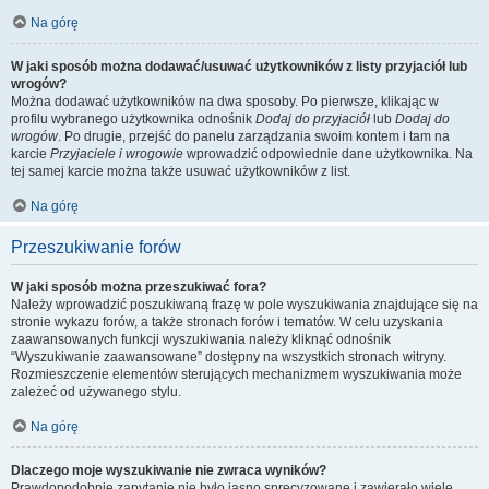
Na górę
W jaki sposób można dodawać/usuwać użytkowników z listy przyjaciół lub
wrogów?
Można dodawać użytkowników na dwa sposoby. Po pierwsze, klikając w
profilu wybranego użytkownika odnośnik
Dodaj do przyjaciół
lub
Dodaj do
wrogów
. Po drugie, przejść do panelu zarządzania swoim kontem i tam na
karcie
Przyjaciele i wrogowie
wprowadzić odpowiednie dane użytkownika. Na
tej samej karcie można także usuwać użytkowników z list.
Na górę
Przeszukiwanie forów
W jaki sposób można przeszukiwać fora?
Należy wprowadzić poszukiwaną frazę w pole wyszukiwania znajdujące się na
stronie wykazu forów, a także stronach forów i tematów. W celu uzyskania
zaawansowanych funkcji wyszukiwania należy kliknąć odnośnik
“Wyszukiwanie zaawansowane” dostępny na wszystkich stronach witryny.
Rozmieszczenie elementów sterujących mechanizmem wyszukiwania może
zależeć od używanego stylu.
Na górę
Dlaczego moje wyszukiwanie nie zwraca wyników?
Prawdopodobnie zapytanie nie było jasno sprecyzowane i zawierało wiele