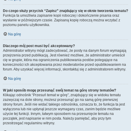
Do czego służy przycisk “Zapisz” znajdujący się w oknie tworzenia tematu?
Funkcja ta umożliwia zapisanie kopii roboczej i dokończenie pisania oraz
wysłanie w późniejszym czasie. Zapisaną kopię roboczą można wczytać z
poziomu panelu użytkownika.
Na górę
Dlaczego mój post musi być akceptowany?
Administrator witryny mógł zadecydować, że posty na danym forum wymagają
przejrzenia przed publikacją. Jest również możliwe, że administrator umieścił
cię w grupie, która ma ograniczenia publikowania postów polegające na
konieczności ich akceptowania przez moderatorów przed opublikowaniem na
forum. Aby uzyskać więcej informacji, skontaktuj się z administratorem witryny.
Na górę
W jaki sposób mogę przesunąć swój temat na górę strony tematów?
Klikając odnośnik “Przesuń temat w górę”, znajdujący się w widoku tematu
zazwyczaj na dole strony, możesz przesunąć go na samą górę pierwszej
strony forum. Jeśli nie widać takiego odnośnika, oznacza to, że funkcja ta jest
wyłączona lub nie upłynął jeszcze wymagany czas, zanim będzie możliwe
użycie tej funkcji. Innym, łatwym sposobem na przesunięcie tematu na
początek, jest napisanie w nim posta. Należy pamiętać, aby przy tym
przestrzegać regulaminu witryny.