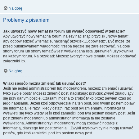
Na górę
Problemy z pisaniem
Jak utworzyć nowy temat na forum lub wysłać odpowiedź w temacie?
Aby utworzyć nowy temat na forum, należy nacisnąć przycisk „Nowy temat”,
aby odpowiedzieć w temacie, nacisnąć przycisk „Odpowiedz”. Być może, że
przed publikowaniem wiadomości trzeba będzie się zarejestrować. Na dole
strony forum lub strony tematów jest wyświetlana lista uprawnień użytkownika
na każdym forum. Na przykład: Możesz tworzyć nowe tematy, Możesz dodawać
załączniki itp.
Na górę
W jaki sposób można zmienić lub usunąć post?
Jeśli nie jesteś administratorem lub moderatorem, możesz zmieniać i usuwać
tylko swoje posty. Możesz zmienić post, naciskając przycisk
Zmień
znajdujący
się przy danym poście. Czasami można to zrobić tylko przez pewien czas po
jego napisaniu. Jeżeli ktoś odpowiedział na ten post, pod twoim postem pojawi
się informacja ile razy i kiedy ostatni raz post był zmieniany. Informacja ta
wyświetli się tylko wtedy, jeśli ktoś zamieścił pod tym postem kolejny post. Jeśli
post zmienił moderator lub administrator, informacja ta nie zostanie
wyświetlona. Administratorzy i moderatorzy mogą zostawić notatkę z
informacją, dlaczego ten post zmieniali. Zwykli użytkownicy nie mogą usuwać
postów, gdy ktoś zamieścił pod ich postem nowy post.