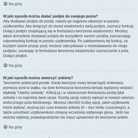
Na górę
W jaki sposób można dodać podpis do swojego posta?
Aby dodawać podpis do posta, należy go najpierw utworzyć w panelu
użytkownika. Aby dołączyć do danej wiadomości swój podpis, zaznacz funkcję
Dołącz podpis
znajdującą się w formularzu tworzenia wiadomości. Możesz
także domyślnie dodawać podpis do wszystkich swoich postów, zaznaczając
odpowiednią funkcję w panelu użytkownika. Po uaktywnieniu tej funkcji, za
każdym razem pisząc post, możesz zdecydować o niedodawaniu do niego
podpisu, usuwając w formularzu tworzenia wiadomości zaznaczenie z pola
Dołącz podpis
.
Na górę
W jaki sposób można utworzyć ankietę?
Tworzenie ankiet jest proste. Kiedy tworzysz nowy temat bądź zmieniasz
pierwszy post w wątku, na dole formularza tworzenia tematu będziesz widzieć
etykietę “Utwórz ankietę”. Kliknij ją i w otworzonym formularzu podaj tytuł
ankiety i co najmniej dwie opcje. Każdą opcję należy wpisać w nowym wierszu
widocznego pola tekstowego. Możesz określić liczbę opcji, jakie użytkownik
może wybrać, wyznaczyć czas trwania ankiety (0 – bez limitu czasowego), a
także umożliwić użytkownikom zmianę wcześniej oddanego głosu. Jeśli nie
widzisz etykiety, prawdopodobnie nie masz uprawnień do tworzenia ankiet.
Na górę