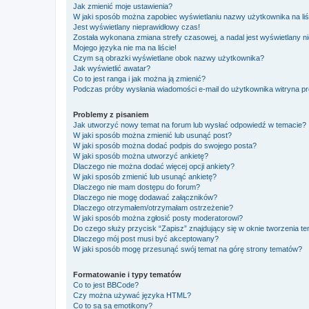
Jak zmienić moje ustawienia?
W jaki sposób można zapobiec wyświetlaniu nazwy użytkownika na li
Jest wyświetlany nieprawidłowy czas!
Została wykonana zmiana strefy czasowej, a nadal jest wyświetlany n
Mojego języka nie ma na liście!
Czym są obrazki wyświetlane obok nazwy użytkownika?
Jak wyświetlić awatar?
Co to jest ranga i jak można ją zmienić?
Podczas próby wysłania wiadomości e-mail do użytkownika witryna pr
Problemy z pisaniem
Jak utworzyć nowy temat na forum lub wysłać odpowiedź w temacie?
W jaki sposób można zmienić lub usunąć post?
W jaki sposób można dodać podpis do swojego posta?
W jaki sposób można utworzyć ankietę?
Dlaczego nie można dodać więcej opcji ankiety?
W jaki sposób zmienić lub usunąć ankietę?
Dlaczego nie mam dostępu do forum?
Dlaczego nie mogę dodawać załączników?
Dlaczego otrzymałem/otrzymałam ostrzeżenie?
W jaki sposób można zgłosić posty moderatorowi?
Do czego służy przycisk “Zapisz” znajdujący się w oknie tworzenia t
Dlaczego mój post musi być akceptowany?
W jaki sposób mogę przesunąć swój temat na górę strony tematów?
Formatowanie i typy tematów
Co to jest BBCode?
Czy można używać języka HTML?
Co to są są emotikony?