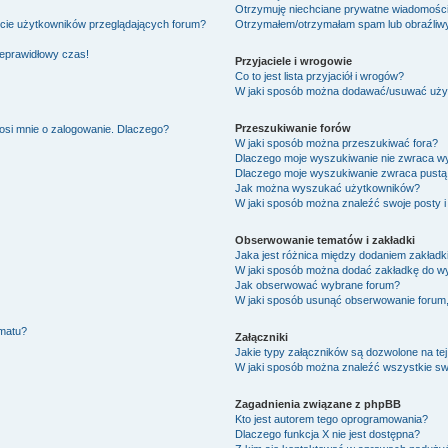
Otrzymuję niechciane prywatne wiadomości
ście użytkowników przeglądających forum?
Otrzymałem/otrzymałam spam lub obraźliwy 
ieprawidłowy czas!
Przyjaciele i wrogowie
Co to jest lista przyjaciół i wrogów?
W jaki sposób można dodawać/usuwać użytk
Przeszukiwanie forów
osi mnie o zalogowanie. Dlaczego?
W jaki sposób można przeszukiwać fora?
Dlaczego moje wyszukiwanie nie zwraca w
Dlaczego moje wyszukiwanie zwraca pustą 
Jak można wyszukać użytkowników?
W jaki sposób można znaleźć swoje posty i
Obserwowanie tematów i zakładki
Jaka jest różnica między dodaniem zakład
W jaki sposób można dodać zakładkę do w
Jak obserwować wybrane forum?
W jaki sposób usunąć obserwowanie forum
ematu?
Załączniki
Jakie typy załączników są dozwolone na tej
W jaki sposób można znaleźć wszystkie swo
Zagadnienia związane z phpBB
Kto jest autorem tego oprogramowania?
Dlaczego funkcja X nie jest dostępna?