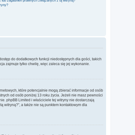
 lub zagadnień prawnych związanych z tą witryną?
tryny?
 dostęp do dodatkowych funkcji niedostępnych dla gości, takich
a zajmuje tylko chwilę, więc zaleca się jej wykonanie.
ernetowych, które potencjalnie mogą zbierać informacje od osób
tnych od osób poniżej 13 roku życia. Jeżeli nie masz pewności
e. phpBB Limited i właściciele tej witryny nie dostarczają
ą witryną?”, a także nie są punktem kontaktowym dla