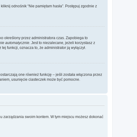
liknij odnośnik “Nie pamiętam hasła”. Postępuj zgodnie z
ylko określony przez administratora czas. Zapobiega to
nie automatycznie
. Jest to niezalecane, jeżeli korzystasz z
ej funkcji, oznacza to, że administrator ją wyłączył.
ostarczają one również funkcję – jeśli została włączona przez
waniem, usunięcie ciasteczek może być pomocne.
anelu zarządzania swoim kontem. W tym miejscu możesz dokonać