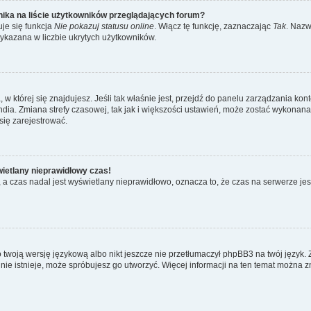
ika na liście użytkowników przeglądających forum?
je się funkcja
Nie pokazuj statusu online
. Włącz tę funkcję, zaznaczając
Tak
. Nazw
wykazana w liczbie ukrytych użytkowników.
ta, w której się znajdujesz. Jeśli tak właśnie jest, przejdź do panelu zarządzania k
dia. Zmiana strefy czasowej, tak jak i większości ustawień, może zostać wykonana 
się zarejestrować.
wietlany nieprawidłowy czas!
a czas nadal jest wyświetlany nieprawidłowo, oznacza to, że czas na serwerze jes
 twoją wersję językową albo nikt jeszcze nie przetłumaczył phpBB3 na twój język. 
a nie istnieje, może spróbujesz go utworzyć. Więcej informacji na ten temat można z