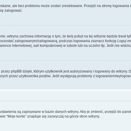
kane, ale bez problemu może zostać zresetowane. Przejdź na stronę logowania i k
się zalogować.
nie
, witryna zachowa informację o tym, że twój pobyt na tej witrynie będzie trwał t
y pozostać zalogowanym/zalogowaną, podczas logowania zaznacz funkcję
Loguj m
ence internetowej, sali komputerowej w szkole lub na uczelni itp. Jeśli nie widzisz t
przez phpBB dzięki, którym użytkownik jest autoryzowany i logowany do witryny. D
zytanych przez użytkownika postów. Jeśli występują problemy z logowaniem/wylogo
 ustawienia są zapisywane w bazie danych witryny. Aby je zmienić, przejdź do p
ie “Moje konto” znajduje się zazwyczaj na górze stron witryny.