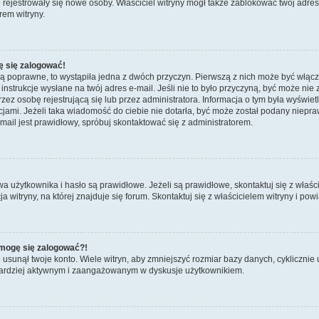
ie rejestrowały się nowe osoby. Właściciel witryny mógł także zablokować twój adre
rem witryny.
ę się zalogować!
są poprawne, to wystąpiła jedna z dwóch przyczyn. Pierwszą z nich może być włącz
nstrukcje wysłane na twój adres e-mail. Jeśli nie to było przyczyną, być może nie 
 osobę rejestrującą się lub przez administratora. Informacja o tym była wyświetlo
kcjami. Jeżeli taka wiadomość do ciebie nie dotarła, być może został podany niep
mail jest prawidłowy, spróbuj skontaktować się z administratorem.
żytkownika i hasło są prawidłowe. Jeżeli są prawidłowe, skontaktuj się z właścicie
itryny, na której znajduje się forum. Skontaktuj się z właścicielem witryny i po
e mogę się zalogować?!
sunął twoje konto. Wiele witryn, aby zmniejszyć rozmiar bazy danych, cyklicznie u
dź bardziej aktywnym i zaangażowanym w dyskusje użytkownikiem.