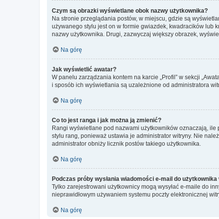
Czym są obrazki wyświetlane obok nazwy użytkownika?
Na stronie przeglądania postów, w miejscu, gdzie są wyświetl
używanego stylu jest on w formie gwiazdek, kwadracików lub kro
nazwy użytkownika. Drugi, zazwyczaj większy obrazek, wyświet
Na górę
Jak wyświetlić awatar?
W panelu zarządzania kontem na karcie „Profil” w sekcji „Awat
i sposób ich wyświetlania są uzależnione od administratora wit
Na górę
Co to jest ranga i jak można ją zmienić?
Rangi wyświetlane pod nazwami użytkowników oznaczają, ile po
stylu rang, ponieważ ustawia je administrator witryny. Nie należ
administrator obniży licznik postów takiego użytkownika.
Na górę
Podczas próby wysłania wiadomości e-mail do użytkownika 
Tylko zarejestrowani użytkownicy mogą wysyłać e-maile do inny
nieprawidłowym używaniem systemu poczty elektronicznej wit
Na górę