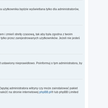
a użytkownika będzie wyświetlana tylko dla administratorów,
ontem i zmień strefę czasową, tak aby była zgodna z twoim
tylko przez zarejestrowanych użytkowników. Jeżeli nie jesteś
t ustawiony nieprawidłowo. Poinformuj o tym administratora, by
Zapytaj administratora witryny czy może zainstalować pakiet
naleźć na stronie internetowej
phpBB.pl
® lub phpBB Limited