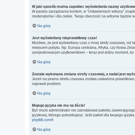
W jaki sposób można zapobiec wyświetlaniu nazwy użytkown
W panelu zarządzania kontem, w “Ustawieniach witryny” znajdu
moderatorów i dla ciebie. Twoja obecność na witrynie będzie 
Na górę
Jest wyświetlany nieprawidłowy czas!
Możliwe, że jest wyświetlany czas z innej strefy czasowej, niż 
miejscem pobytu. Np. Europa centralna, Afryka, czy Nowa Zelan
zarejestrowanym użytkownikiem – teraz jest dobry moment, by 
Na górę
Została wykonana zmiana strefy czasowej, a nadal jest wyś
Jeżeli na pewno strefa czasowa została ustawiona prawidłowo, 
naprawił problem.
Na górę
Mojego języka nie ma na liście!
Być może administrator nie zainstalował pakietu zawierającego
językowy, którego potrzebujesz. Jeśli pakiet dla twojego język
phpBB.com
®
Na górę