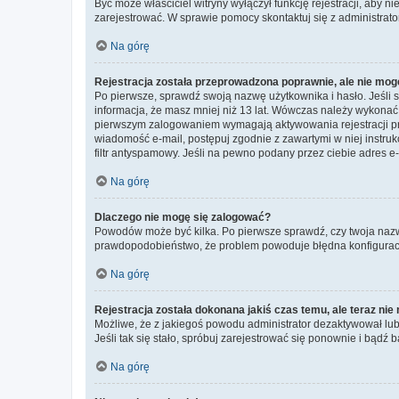
Być może właściciel witryny wyłączył funkcję rejestracji, aby n
zarejestrować. W sprawie pomocy skontaktuj się z administrato
Na górę
Rejestracja została przeprowadzona poprawnie, ale nie mog
Po pierwsze, sprawdź swoją nazwę użytkownika i hasło. Jeśli 
informacja, że masz mniej niż 13 lat. Wówczas należy wykonać i
pierwszym zalogowaniem wymagają aktywowania rejestracji przez
wiadomość e-mail, postępuj zgodnie z zawartymi w niej instru
filtr antyspamowy. Jeśli na pewno podany przez ciebie adres e-
Na górę
Dlaczego nie mogę się zalogować?
Powodów może być kilka. Po pierwsze sprawdź, czy twoja nazwa u
prawdopodobieństwo, że problem powoduje błędna konfiguracja w
Na górę
Rejestracja została dokonana jakiś czas temu, ale teraz ni
Możliwe, że z jakiegoś powodu administrator dezaktywował lub u
Jeśli tak się stało, spróbuj zarejestrować się ponownie i bą
Na górę