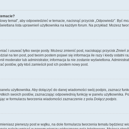
 temacie?
„Nowy temat”, aby odpowiedzieć w temacie, nacisnąć przycisk „Odpowiedz”. Być mo
wyświetlana lista uprawnień użytkownika na każdym forum. Na przykład: Możesz two
niać i usuwać tylko swoje posty. Możesz zmienić post, naciskając przycisk
Zmień
z
iał na ten post, pod twoim postem pojawi się informacja ile razy i kiedy ostatni raz
ienił moderator lub administrator, informacja ta nie zostanie wyświetlona. Administr
ać postów, gdy ktoś zamieścił pod ich postem nowy post.
panelu użytkownika. Aby dołączyć do danej wiadomości swój podpis, zaznacz funk
kich swoich postów, zaznaczając odpowiednią funkcję w panelu użytkownika. Po u
ąc w formularzu tworzenia wiadomości zaznaczenie z pola
Dołącz podpis
.
mieniasz pierwszy post w wątku, na dole formularza tworzenia tematu będziesz widzi