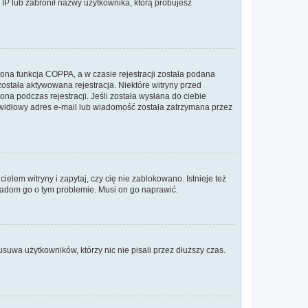
s IP lub zabronił nazwy użytkownika, którą próbujesz
ona funkcja COPPA, a w czasie rejestracji została podana
została aktywowana rejestracja. Niektóre witryny przed
na podczas rejestracji. Jeśli została wysłana do ciebie
rawidłowy adres e-mail lub wiadomość została zatrzymana przez
lem witryny i zapytaj, czy cię nie zablokowano. Istnieje też
wiadom go o tym problemie. Musi on go naprawić.
suwa użytkowników, którzy nic nie pisali przez dłuższy czas.