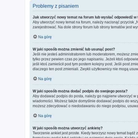
Problemy z pisaniem
Jak utworzyć nowy temat na forum lub wysłać odpowiedź w
Aby utworzyć nowy temat na forum, należy nacisnąć przycisk 
zarejestrować. Na dole strony forum lub strony tematów jest 
Na górę
W jaki sposób można zmienić lub usunąć post?
Jeśli nie jesteś administratorem lub moderatorem, możesz zmie
tylko przez pewien czas po jego napisaniu. Jeżeli ktoś odpowiedz
jeśli ktoś zamieścił pod tym postem kolejny post. Jeśli post zm
dlaczego ten post zmieniali. Zwykli użytkownicy nie mogą usuw
Na górę
W jaki sposób można dodać podpis do swojego posta?
Aby dodawać podpis do posta, należy go najpierw utworzyć w 
wiadomości. Możesz także domyślnie dodawać podpis do wszyst
możesz zdecydować o niedodawaniu do niego podpisu, usuwaj
Na górę
W jaki sposób można utworzyć ankietę?
Tworzenie ankiet jest proste. Kiedy tworzysz nowy temat bądź z