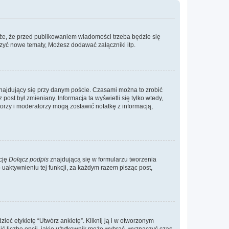
że, że przed publikowaniem wiadomości trzeba będzie się
rzyć nowe tematy, Możesz dodawać załączniki itp.
najdujący się przy danym poście. Czasami można to zrobić
 post był zmieniany. Informacja ta wyświetli się tylko wtedy,
atorzy i moderatorzy mogą zostawić notatkę z informacją,
cję
Dołącz podpis
znajdującą się w formularzu tworzenia
aktywnieniu tej funkcji, za każdym razem pisząc post,
eć etykietę “Utwórz ankietę”. Kliknij ją i w otworzonym