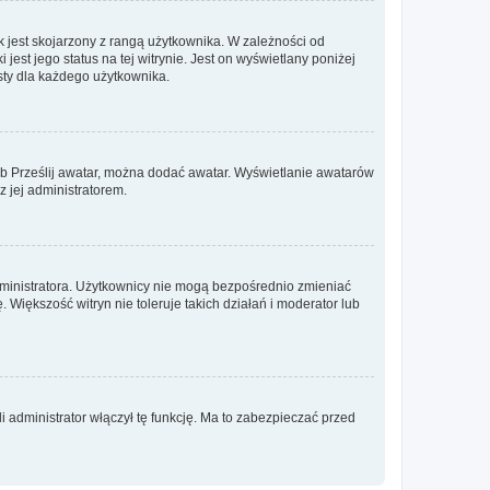
 jest skojarzony z rangą użytkownika. W zależności od
est jego status na tej witrynie. Jest on wyświetlany poniżej
sty dla każdego użytkownika.
lub Prześlij awatar, można dodać awatar. Wyświetlanie awatarów
z jej administratorem.
dministratora. Użytkownicy nie mogą bezpośrednio zmieniać
. Większość witryn nie toleruje takich działań i moderator lub
 administrator włączył tę funkcję. Ma to zabezpieczać przed