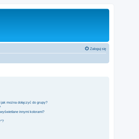
Zaloguj się
 i jak można dołączyć do grupy?
?
wyświetlane innymi kolorami?
y”?