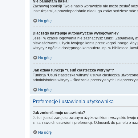
Nie pamiętam hasła!
Zachowaj spokój! Twoje hasło wprawdzie nie może zostać odzys
instrukcjami, a prawdopodobnie niedługo znów będziesz móc 
Na górę
Dlaczego następuje automatyczne wylogowanie?
Jeżeli w czasie logowania nie zaznaczysz funkcji
Zapamiętaj m
niewłaściwemu użyciu twojego konta przez kogoś innego. Ab
witryny z ogólnie dostępnego komputera, np. w bibliotece, kawiar
Na górę
Jak działa funkcja “Usuń ciasteczka witryny”?
Funkcja “Usuń ciasteczka witryny” usuwa ciasteczka utworzone 
administratora witryny – śledzenia przeczytanych i nieprzec
Na górę
Preferencje i ustawienia użytkownika
Jak zmienić moje ustawienia?
Jeżeli jesteś zarejestrowanym użytkownikiem, wszystkie twoje
zmian swoich ustawień i preferencji. Odnośnik do panelu o nazw
Na górę