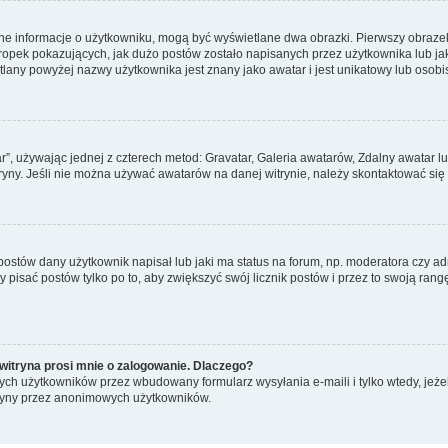
ane informacje o użytkowniku, mogą być wyświetlane dwa obrazki. Pierwszy obrazek
pek pokazujących, jak dużo postów zostało napisanych przez użytkownika lub jaki j
lany powyżej nazwy użytkownika jest znany jako awatar i jest unikatowy lub osobi
ar”, używając jednej z czterech metod: Gravatar, Galeria awatarów, Zdalny awatar 
ryny. Jeśli nie można używać awatarów na danej witrynie, należy skontaktować się 
stów dany użytkownik napisał lub jaki ma status na forum, np. moderatora czy a
y pisać postów tylko po to, aby zwiększyć swój licznik postów i przez to swoją rangę
witryna prosi mnie o zalogowanie. Dlaczego?
ch użytkowników przez wbudowany formularz wysyłania e-maili i tylko wtedy, jeżeli
ryny przez anonimowych użytkowników.