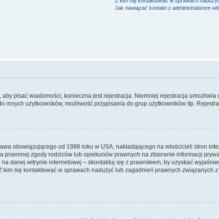
Z kim się kontaktować w sprawach nadużyć
Jak nawiązać kontakt z administratorem wi
y, aby pisać wiadomości, konieczna jest rejestracja. Niemniej rejestracja umożliwia
do innych użytkowników, możliwość przypisania do grup użytkowników itp. Rejestracj
prawa obowiązującego od 1998 roku w USA, nakładającego na właścicieli stron int
ia pisemnej zgody rodziców lub opiekunów prawnych na zbieranie informacji prywa
na danej witrynie internetowej – skontaktuj się z prawnikiem, by uzyskać wyjaśnieni
 kim się kontaktować w sprawach nadużyć lub zagadnień prawnych związanych z t