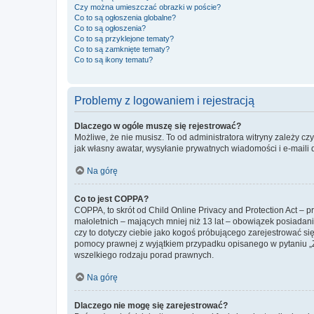
Czy można umieszczać obrazki w poście?
Co to są ogłoszenia globalne?
Co to są ogłoszenia?
Co to są przyklejone tematy?
Co to są zamknięte tematy?
Co to są ikony tematu?
Problemy z logowaniem i rejestracją
Dlaczego w ogóle muszę się rejestrować?
Możliwe, że nie musisz. To od administratora witryny zależy cz
jak własny awatar, wysyłanie prywatnych wiadomości i e-maili 
Na górę
Co to jest COPPA?
COPPA, to skrót od Child Online Privacy and Protection Act – 
małoletnich – mających mniej niż 13 lat – obowiązek posiadan
czy to dotyczy ciebie jako kogoś próbującego zarejestrować się 
pomocy prawnej z wyjątkiem przypadku opisanego w pytaniu „Z
wszelkiego rodzaju porad prawnych.
Na górę
Dlaczego nie mogę się zarejestrować?