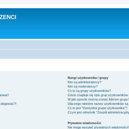
ZENCI
Rangi użytkownika i grupy
Kim są administratorzy?
Kim są moderatorzy?
Co to są grupy użytkowników?
ogować!
Gdzie znajduje się spis grup użytkowników
W jaki sposób można zostać liderem grupy
 zalogować?!
Dlaczego niektóre nazwy użytkowników są 
Co to jest “Domyślna grupa użytkownika”?
Czym jest odnośnik “Zespół administracyjn
Prywatne wiadomości
Nie mogę wysyłać prywatnych wiadomości!