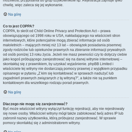
możliwość przypisania do grup użytkowników itp. Rejestracja zajmuje tylko
chwilę, więc zaleca się jej wykonanie.
Na górę
Co to jest COPPA?
COPPA, to skrót od Child Online Privacy and Protection Act – prawa
obowiązującego od 1998 roku w USA, nakładającego na właścicieli stron
internetowych, które potencjalnie mogą zbierać informacje od osób
małoletnich – mających mniej niż 13 lat – obowiązek posiadania pisemnej
zgody rodziców lub opiekunów prawnych na zbieranie informacji prywatnych
od osób poniżej 13 roku życia. Jeżeli nie masz pewności czy to dotyczy ciebie
jako kogoś próbującego zarejestrować się na danej witrynie internetowej –
skontaktuj się z prawnikiem, by uzyskać wyjaśnienie. phpBB Limited i
właściciele tej witryny nie dostarczają pomocy prawnej z wyjątkiem przypadku
opisanego w pytaniu „Z kim się kontaktować w sprawach nadużyć lub
zagadnień prawnych związanych z tą witryną?”, a także nie są punktem
kontaktowym dla wszelkiego rodzaju porad prawnych.
Na górę
Dlaczego nie mogę się zarejestrować?
Być może właściciel witryny wyłączył funkcję rejestracji, aby nie rejestrowały
się nowe osoby. Właściciel witryny mógł także zablokować twój adres IP lub
zabronił nazwy użytkownika, którą próbujesz zarejestrować. W sprawie
pomocy skontaktuj się z administratorem witryny.