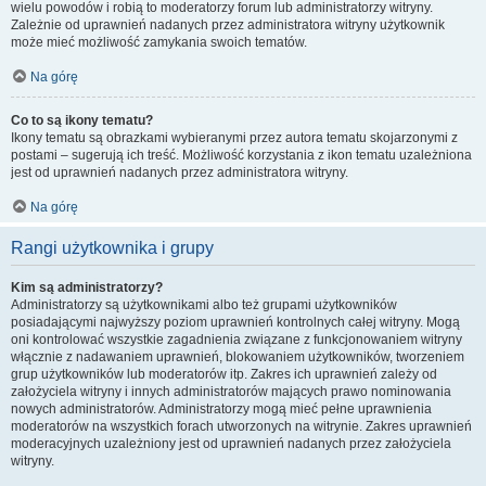
wielu powodów i robią to moderatorzy forum lub administratorzy witryny.
Zależnie od uprawnień nadanych przez administratora witryny użytkownik
może mieć możliwość zamykania swoich tematów.
Na górę
Co to są ikony tematu?
Ikony tematu są obrazkami wybieranymi przez autora tematu skojarzonymi z
postami – sugerują ich treść. Możliwość korzystania z ikon tematu uzależniona
jest od uprawnień nadanych przez administratora witryny.
Na górę
Rangi użytkownika i grupy
Kim są administratorzy?
Administratorzy są użytkownikami albo też grupami użytkowników
posiadającymi najwyższy poziom uprawnień kontrolnych całej witryny. Mogą
oni kontrolować wszystkie zagadnienia związane z funkcjonowaniem witryny
włącznie z nadawaniem uprawnień, blokowaniem użytkowników, tworzeniem
grup użytkowników lub moderatorów itp. Zakres ich uprawnień zależy od
założyciela witryny i innych administratorów mających prawo nominowania
nowych administratorów. Administratorzy mogą mieć pełne uprawnienia
moderatorów na wszystkich forach utworzonych na witrynie. Zakres uprawnień
moderacyjnych uzależniony jest od uprawnień nadanych przez założyciela
witryny.