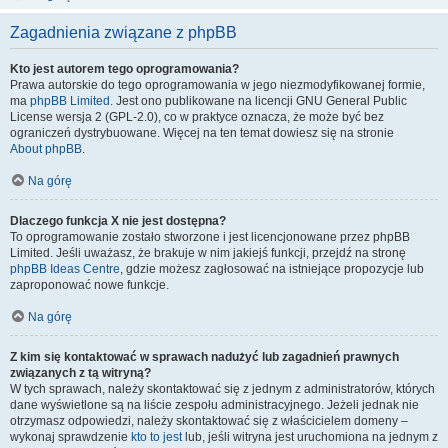
Zagadnienia związane z phpBB
Kto jest autorem tego oprogramowania?
Prawa autorskie do tego oprogramowania w jego niezmodyfikowanej formie,
ma
phpBB Limited
. Jest ono publikowane na licencji GNU General Public
License wersja 2 (GPL-2.0), co w praktyce oznacza, że może być bez
ograniczeń dystrybuowane. Więcej na ten temat dowiesz się na stronie
About phpBB
.
Na górę
Dlaczego funkcja X nie jest dostępna?
To oprogramowanie zostało stworzone i jest licencjonowane przez phpBB
Limited. Jeśli uważasz, że brakuje w nim jakiejś funkcji, przejdź na stronę
phpBB Ideas Centre
, gdzie możesz zagłosować na istniejące propozycje lub
zaproponować nowe funkcje.
Na górę
Z kim się kontaktować w sprawach nadużyć lub zagadnień prawnych
związanych z tą witryną?
W tych sprawach, należy skontaktować się z jednym z administratorów, których
dane wyświetlone są na liście zespołu administracyjnego. Jeżeli jednak nie
otrzymasz odpowiedzi, należy skontaktować się z właścicielem domeny –
wykonaj sprawdzenie
kto to jest
lub, jeśli witryna jest uruchomiona na jednym z