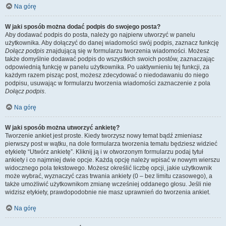
Na górę
W jaki sposób można dodać podpis do swojego posta?
Aby dodawać podpis do posta, należy go najpierw utworzyć w panelu
użytkownika. Aby dołączyć do danej wiadomości swój podpis, zaznacz funkcję
Dołącz podpis
znajdującą się w formularzu tworzenia wiadomości. Możesz
także domyślnie dodawać podpis do wszystkich swoich postów, zaznaczając
odpowiednią funkcję w panelu użytkownika. Po uaktywnieniu tej funkcji, za
każdym razem pisząc post, możesz zdecydować o niedodawaniu do niego
podpisu, usuwając w formularzu tworzenia wiadomości zaznaczenie z pola
Dołącz podpis
.
Na górę
W jaki sposób można utworzyć ankietę?
Tworzenie ankiet jest proste. Kiedy tworzysz nowy temat bądź zmieniasz
pierwszy post w wątku, na dole formularza tworzenia tematu będziesz widzieć
etykietę “Utwórz ankietę”. Kliknij ją i w otworzonym formularzu podaj tytuł
ankiety i co najmniej dwie opcje. Każdą opcję należy wpisać w nowym wierszu
widocznego pola tekstowego. Możesz określić liczbę opcji, jakie użytkownik
może wybrać, wyznaczyć czas trwania ankiety (0 – bez limitu czasowego), a
także umożliwić użytkownikom zmianę wcześniej oddanego głosu. Jeśli nie
widzisz etykiety, prawdopodobnie nie masz uprawnień do tworzenia ankiet.
Na górę