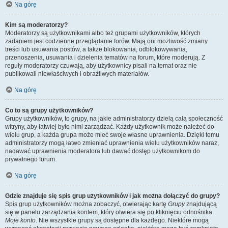
Na górę
Kim są moderatorzy?
Moderatorzy są użytkownikami albo też grupami użytkowników, których
zadaniem jest codzienne przeglądanie forów. Mają oni możliwość zmiany
treści lub usuwania postów, a także blokowania, odblokowywania,
przenoszenia, usuwania i dzielenia tematów na forum, które moderują. Z
reguły moderatorzy czuwają, aby użytkownicy pisali na temat oraz nie
publikowali niewłaściwych i obraźliwych materiałów.
Na górę
Co to są grupy użytkowników?
Grupy użytkowników, to grupy, na jakie administratorzy dzielą całą społeczność
witryny, aby łatwiej było nimi zarządzać. Każdy użytkownik może należeć do
wielu grup, a każda grupa może mieć swoje własne uprawnienia. Dzięki temu
administratorzy mogą łatwo zmieniać uprawnienia wielu użytkowników naraz,
nadawać uprawnienia moderatora lub dawać dostęp użytkownikom do
prywatnego forum.
Na górę
Gdzie znajduje się spis grup użytkowników i jak można dołączyć do grupy?
Spis grup użytkowników można zobaczyć, otwierając kartę
Grupy
znajdującą
się w panelu zarządzania kontem, który otwiera się po kliknięciu odnośnika
Moje konto
. Nie wszystkie grupy są dostępne dla każdego. Niektóre mogą