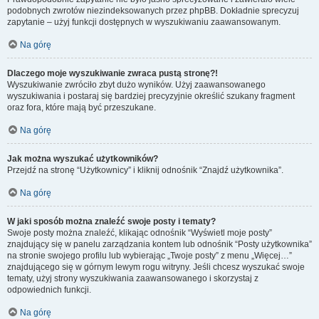
podobnych zwrotów niezindeksowanych przez phpBB. Dokładnie sprecyzuj
zapytanie – użyj funkcji dostępnych w wyszukiwaniu zaawansowanym.
Na górę
Dlaczego moje wyszukiwanie zwraca pustą stronę?!
Wyszukiwanie zwróciło zbyt dużo wyników. Użyj zaawansowanego
wyszukiwania i postaraj się bardziej precyzyjnie określić szukany fragment
oraz fora, które mają być przeszukane.
Na górę
Jak można wyszukać użytkowników?
Przejdź na stronę “Użytkownicy” i kliknij odnośnik “Znajdź użytkownika”.
Na górę
W jaki sposób można znaleźć swoje posty i tematy?
Swoje posty można znaleźć, klikając odnośnik “Wyświetl moje posty”
znajdujący się w panelu zarządzania kontem lub odnośnik “Posty użytkownika”
na stronie swojego profilu lub wybierając „Twoje posty” z menu „Więcej…”
znajdującego się w górnym lewym rogu witryny. Jeśli chcesz wyszukać swoje
tematy, użyj strony wyszukiwania zaawansowanego i skorzystaj z
odpowiednich funkcji.
Na górę