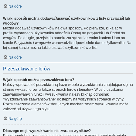
Na górę
W jaki sposób można dodawać/usuwać użytkowników z listy przyjaciół lub
wrogów?
Można dodawać użytkowników na dwa sposoby. Po pierwsze, klikając w
profilu wybranego użytkownika odnośnik
Dodaj do przyjaciół
lub
Dodaj do
wrogów
. Po drugie, przejść do panelu zarządzania swoim kontem i tam na
karcie
Przyjaciele i wrogowie
wprowadzić odpowiednie dane użytkownika. Na
tej samej karcie można także usuwać użytkowników z list.
Na górę
Przeszukiwanie forów
W jaki sposób można przeszukiwać fora?
Należy wprowadzić poszukiwaną frazę w pole wyszukiwania znajdujące się na
stronie wykazu forów, a także stronach forów i tematów. W celu uzyskania
zaawansowanych funkcji wyszukiwania należy kliknąć odnośnik
“Wyszukiwanie zaawansowane” dostępny na wszystkich stronach witryny.
Rozmieszczenie elementów sterujących mechanizmem wyszukiwania może
zależeć od używanego stylu.
Na górę
Dlaczego moje wyszukiwanie nie zwraca wyników?
Prawdopodobnie zapytanie nie było jasno sprecyzowane i zawierało wiele