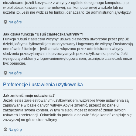
niezalecane, jeżeli korzystasz z witryny z ogólnie dostępnego komputera, np.
w bibliotece, kawiarence internetowej, sali komputerowej w szkole lub na
uczelni itp. Jeśli nie widzisz tej funkcji, oznacza to, że administrator ją wyłączył.
Na górę
Jak działa funkcja “Usuń ciasteczka witryny”?
Funkcja “Usuń ciasteczka witryny” usuwa ciasteczka utworzone przez phpBB
dzięki, którym użytkownik jest autoryzowany i logowany do witryny. Dostarczają
one również funkcję – jeśli została włączona przez administratora witryny –
śledzenia przeczytanych i nieprzeczytanych przez użytkownika postów. Jeśli
występują problemy z logowaniem/wylogowaniem, usunięcie ciasteczek może
być pomocne.
Na górę
Preferencje i ustawienia użytkownika
Jak zmienić moje ustawienia?
Jeżeli jesteś zarejestrowanym użytkownikiem, wszystkie twoje ustawienia są
zapisywane w bazie danych witryny. Aby je zmienić, przejdź do panelu
zarządzania swoim kontem. W tym miejscu możesz dokonać zmian swoich
ustawień i preferencji. Odnośnik do panelu o nazwie “Moje konto” znajduje się
zazwyczaj na górze stron witryny.
Na górę