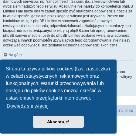
darmowych serwisów, np. Yahoo!, free.fr, f2s.com, itp., z kierownictwem lub
wydziałem nadużyć tego serwisu. Absolutnie
nie należy
do kompetencji phpBB
Limited i nie może ona w żaden sposób być obarczana odpowiedzialnością za
to w jaki sposób, gdzie lub przez kogo ta witryna jest używana. Proszę nie
kontaktować się z phpBB Limited w sprawach zagadnień prawnych
(wstrzymania i zaniechania, odpowiedzialności, szkalujących komentarzy itp.)
bezpośrednio nie związanych
z witryną phpBB.com lub oprogramowaniem
phpBB samym w sobie. Jeśli do phpBB Limited zostanie wysłana wiadomość
dotycząca
innych podmiotów
używających tego oprogramowania, nie należy
oczekiwać odpowiedzi, lub zostanie udzielona odpowiedź lakoniczna.
Na górę
Jak nawiązać kontakt z administratorem witryny?
Strona ta używa plików cookies (tzw. ciasteczka)
Wszyscy użytkownicy witryny mogą używać – jeśli funkcja ta jest włączona
w celach statystycznych, reklamowych oraz
przez administratora witryny – formularza „Kontakt z nami”. Członkowie witryny
mogą także używać odnośnika „Zespół administracyjny”.
funkcjonalnych. Warunki przechowywania lub
dostępu do plików cookies można określić w
Na górę
ustawieniach przeglądarki internetowej.
Dowiedz się więcej
Strona główna
Usuń ciasteczka witryny
Strefa czasowa
UTC+02:00
Akceptuję!
Technologię dostarcza
phpBB
® Forum Software © phpBB Limited
Polski pakiet językowy dostarcza
phpBB.pl
Zasady ochrony danych osobowych
|
Regulamin