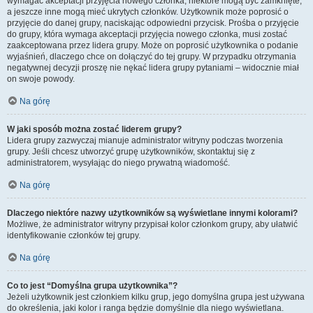
wymagać akceptacji przyjęcia nowego członka, niektóre mogą być zamknięte,
a jeszcze inne mogą mieć ukrytych członków. Użytkownik może poprosić o
przyjęcie do danej grupy, naciskając odpowiedni przycisk. Prośba o przyjęcie
do grupy, która wymaga akceptacji przyjęcia nowego członka, musi zostać
zaakceptowana przez lidera grupy. Może on poprosić użytkownika o podanie
wyjaśnień, dlaczego chce on dołączyć do tej grupy. W przypadku otrzymania
negatywnej decyzji proszę nie nękać lidera grupy pytaniami – widocznie miał
on swoje powody.
Na górę
W jaki sposób można zostać liderem grupy?
Lidera grupy zazwyczaj mianuje administrator witryny podczas tworzenia
grupy. Jeśli chcesz utworzyć grupę użytkowników, skontaktuj się z
administratorem, wysyłając do niego prywatną wiadomość.
Na górę
Dlaczego niektóre nazwy użytkowników są wyświetlane innymi kolorami?
Możliwe, że administrator witryny przypisał kolor członkom grupy, aby ułatwić
identyfikowanie członków tej grupy.
Na górę
Co to jest “Domyślna grupa użytkownika”?
Jeżeli użytkownik jest członkiem kilku grup, jego domyślna grupa jest używana
do określenia, jaki kolor i ranga będzie domyślnie dla niego wyświetlana.