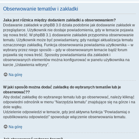
Obserwowanie tematów i zakładki
Jaka jest różnica między dodaniem zakładki a obserwowaniem?
Dodawanie zakładek w phpBB 3.0 działa podobnie jak dodawanie zakładek w
przeglądarce. Użytkownik nie dostaje powiadomienia, gdy w temacie pojawia
się nowa treść. W phpBB 3.1 dodawanie zakładek przypomina obserwowanie
tematu. Użytkownik może być powiadamiany, gdy nastąpi aktualizacja tematu
oznaczonego zakładką. Funkcja obserwowania powiadamia użytkownika – w
wybrany przez niego sposób – gdy w obserwowanym temacie bądź forum
pojawiła się nowa treść. Sposoby powiadamiania dla zakładek i
obserwowanych elementów można konfigurować w panelu użytkownika na
karcie „Ustawienia witryny”.
Na górę
W jaki sposób można dodać zakładkę do wybranych tematów lub je
obserwować??
Aby dodać zakładkę do wybranego tematu lub go obserwować, należy kliknąć
odpowiedni odnośnik w menu “Narzędzia tematu” znajdujące się na górze i na
dole wątku.
Udzielenie odpowiedzi w temacie, gdy jest aktywna funkcja “Powiadamiaj o
opublikowaniu odpowiedzi” spowoduje włączenie obserwowania tematu.
Na górę