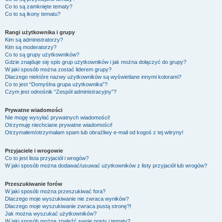
Co to są zamknięte tematy?
Co to są ikony tematu?
Rangi użytkownika i grupy
Kim są administratorzy?
Kim są moderatorzy?
Co to są grupy użytkowników?
Gdzie znajduje się spis grup użytkowników i jak można dołączyć do grupy?
W jaki sposób można zostać liderem grupy?
Dlaczego niektóre nazwy użytkowników są wyświetlane innymi kolorami?
Co to jest “Domyślna grupa użytkownika”?
Czym jest odnośnik “Zespół administracyjny”?
Prywatne wiadomości
Nie mogę wysyłać prywatnych wiadomości!
Otrzymuję niechciane prywatne wiadomości!
Otrzymałem/otrzymałam spam lub obraźliwy e-mail od kogoś z tej witryny!
Przyjaciele i wrogowie
Co to jest lista przyjaciół i wrogów?
W jaki sposób można dodawać/usuwać użytkowników z listy przyjaciół lub wrogów?
Przeszukiwanie forów
W jaki sposób można przeszukiwać fora?
Dlaczego moje wyszukiwanie nie zwraca wyników?
Dlaczego moje wyszukiwanie zwraca pustą stronę?!
Jak można wyszukać użytkowników?
W jaki sposób można znaleźć swoje posty i tematy?