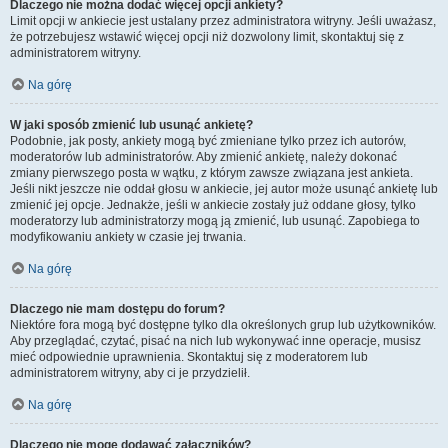
Dlaczego nie można dodać więcej opcji ankiety?
Limit opcji w ankiecie jest ustalany przez administratora witryny. Jeśli uważasz,
że potrzebujesz wstawić więcej opcji niż dozwolony limit, skontaktuj się z
administratorem witryny.
Na górę
W jaki sposób zmienić lub usunąć ankietę?
Podobnie, jak posty, ankiety mogą być zmieniane tylko przez ich autorów,
moderatorów lub administratorów. Aby zmienić ankietę, należy dokonać
zmiany pierwszego posta w wątku, z którym zawsze związana jest ankieta.
Jeśli nikt jeszcze nie oddał głosu w ankiecie, jej autor może usunąć ankietę lub
zmienić jej opcje. Jednakże, jeśli w ankiecie zostały już oddane głosy, tylko
moderatorzy lub administratorzy mogą ją zmienić, lub usunąć. Zapobiega to
modyfikowaniu ankiety w czasie jej trwania.
Na górę
Dlaczego nie mam dostępu do forum?
Niektóre fora mogą być dostępne tylko dla określonych grup lub użytkowników.
Aby przeglądać, czytać, pisać na nich lub wykonywać inne operacje, musisz
mieć odpowiednie uprawnienia. Skontaktuj się z moderatorem lub
administratorem witryny, aby ci je przydzielił.
Na górę
Dlaczego nie mogę dodawać załączników?