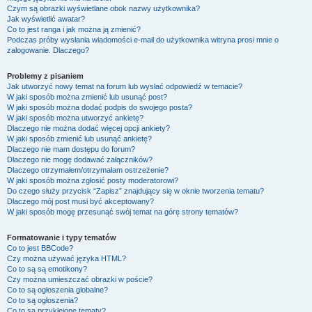
Czym są obrazki wyświetlane obok nazwy użytkownika?
Jak wyświetlić awatar?
Co to jest ranga i jak można ją zmienić?
Podczas próby wysłania wiadomości e-mail do użytkownika witryna prosi mnie o
zalogowanie. Dlaczego?
Problemy z pisaniem
Jak utworzyć nowy temat na forum lub wysłać odpowiedź w temacie?
W jaki sposób można zmienić lub usunąć post?
W jaki sposób można dodać podpis do swojego posta?
W jaki sposób można utworzyć ankietę?
Dlaczego nie można dodać więcej opcji ankiety?
W jaki sposób zmienić lub usunąć ankietę?
Dlaczego nie mam dostępu do forum?
Dlaczego nie mogę dodawać załączników?
Dlaczego otrzymałem/otrzymałam ostrzeżenie?
W jaki sposób można zgłosić posty moderatorowi?
Do czego służy przycisk “Zapisz” znajdujący się w oknie tworzenia tematu?
Dlaczego mój post musi być akceptowany?
W jaki sposób mogę przesunąć swój temat na górę strony tematów?
Formatowanie i typy tematów
Co to jest BBCode?
Czy można używać języka HTML?
Co to są są emotikony?
Czy można umieszczać obrazki w poście?
Co to są ogłoszenia globalne?
Co to są ogłoszenia?
Co to są przyklejone tematy?