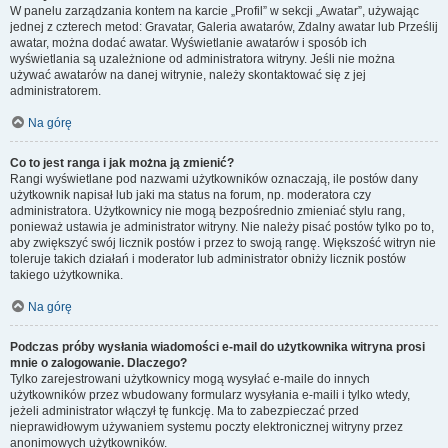
W panelu zarządzania kontem na karcie „Profil” w sekcji „Awatar”, używając
jednej z czterech metod: Gravatar, Galeria awatarów, Zdalny awatar lub Prześlij
awatar, można dodać awatar. Wyświetlanie awatarów i sposób ich
wyświetlania są uzależnione od administratora witryny. Jeśli nie można
używać awatarów na danej witrynie, należy skontaktować się z jej
administratorem.
Na górę
Co to jest ranga i jak można ją zmienić?
Rangi wyświetlane pod nazwami użytkowników oznaczają, ile postów dany
użytkownik napisał lub jaki ma status na forum, np. moderatora czy
administratora. Użytkownicy nie mogą bezpośrednio zmieniać stylu rang,
ponieważ ustawia je administrator witryny. Nie należy pisać postów tylko po to,
aby zwiększyć swój licznik postów i przez to swoją rangę. Większość witryn nie
toleruje takich działań i moderator lub administrator obniży licznik postów
takiego użytkownika.
Na górę
Podczas próby wysłania wiadomości e-mail do użytkownika witryna prosi
mnie o zalogowanie. Dlaczego?
Tylko zarejestrowani użytkownicy mogą wysyłać e-maile do innych
użytkowników przez wbudowany formularz wysyłania e-maili i tylko wtedy,
jeżeli administrator włączył tę funkcję. Ma to zabezpieczać przed
nieprawidłowym używaniem systemu poczty elektronicznej witryny przez
anonimowych użytkowników.