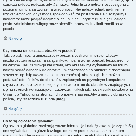
oznacza radość, podczas gdy :( smutek. Pełna lista emotikon jest dostępna z
poziomu formularza tworzenia wiadomości. Nie należy jednak nadmiernie
używać emotikon, gdyż mogą spowodować, że post stanie się nieczytelny i
moderator może podjąć decyzję o ich usunięciu bądź też usunięciu całego
posta. Administrator witryny może określić dopuszczalny limit emotikon w
poście.
Na górę
Czy można umieszczać obrazki w poście?
Tak, obrazki można umieszczać w postach. Jeśli administrator włączył
możliwość zamieszczania załączników, można wgrać obrazek bezpośrednio
na witrynę. Jeśli ta funkcja nie działa, aby obrazek był wyświetlany na forum,
należy podać odnośnik do obrazka umieszczonego na publicznie dostępnym
serwerze, np. http://www.jakas_strona.com/moj_obrazek.gif. Nie można
podawać odnośników do obrazków zapisanych na prywatnym komputerze,
chyba że jest publicznie dostępnym serwerem ani do obrazków znajdujących
się na stronach wymagających autoryzacji, takich jak, np. skrzynki pocztowe na
Gmail lub Yahoo! oraz stronach chronionych hasłem. Aby umieścić obrazek w
poście, użyj znacznika BBCode
[img]
.
Na górę
Co to są ogłoszenia globalne?
Ogłoszenia globalne zawierają ważne informacje i należy zawsze je czytać. Są
one wyświetlane na górze każdego forum i w panelu zarządzania kontem
użytkownika. Uprawnienia zamieszczania ogłoszeń globalnych są nadawane