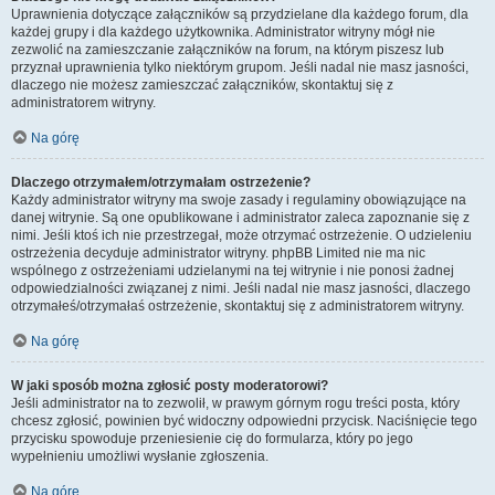
Uprawnienia dotyczące załączników są przydzielane dla każdego forum, dla
każdej grupy i dla każdego użytkownika. Administrator witryny mógł nie
zezwolić na zamieszczanie załączników na forum, na którym piszesz lub
przyznał uprawnienia tylko niektórym grupom. Jeśli nadal nie masz jasności,
dlaczego nie możesz zamieszczać załączników, skontaktuj się z
administratorem witryny.
Na górę
Dlaczego otrzymałem/otrzymałam ostrzeżenie?
Każdy administrator witryny ma swoje zasady i regulaminy obowiązujące na
danej witrynie. Są one opublikowane i administrator zaleca zapoznanie się z
nimi. Jeśli ktoś ich nie przestrzegał, może otrzymać ostrzeżenie. O udzieleniu
ostrzeżenia decyduje administrator witryny. phpBB Limited nie ma nic
wspólnego z ostrzeżeniami udzielanymi na tej witrynie i nie ponosi żadnej
odpowiedzialności związanej z nimi. Jeśli nadal nie masz jasności, dlaczego
otrzymałeś/otrzymałaś ostrzeżenie, skontaktuj się z administratorem witryny.
Na górę
W jaki sposób można zgłosić posty moderatorowi?
Jeśli administrator na to zezwolił, w prawym górnym rogu treści posta, który
chcesz zgłosić, powinien być widoczny odpowiedni przycisk. Naciśnięcie tego
przycisku spowoduje przeniesienie cię do formularza, który po jego
wypełnieniu umożliwi wysłanie zgłoszenia.
Na górę