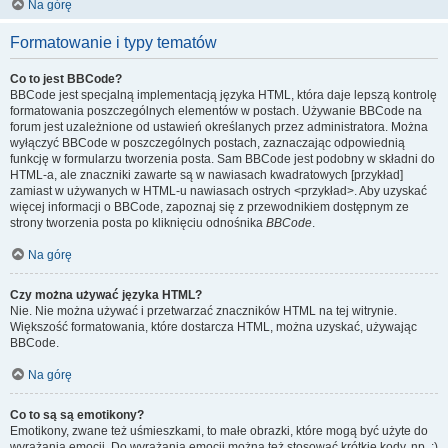
Na górę
Formatowanie i typy tematów
Co to jest BBCode?
BBCode jest specjalną implementacją języka HTML, która daje lepszą kontrolę
formatowania poszczególnych elementów w postach. Używanie BBCode na
forum jest uzależnione od ustawień określanych przez administratora. Można
wyłączyć BBCode w poszczególnych postach, zaznaczając odpowiednią
funkcję w formularzu tworzenia posta. Sam BBCode jest podobny w składni do
HTML-a, ale znaczniki zawarte są w nawiasach kwadratowych [przykład]
zamiast w używanych w HTML-u nawiasach ostrych <przykład>. Aby uzyskać
więcej informacji o BBCode, zapoznaj się z przewodnikiem dostępnym ze
strony tworzenia posta po kliknięciu odnośnika
BBCode
.
Na górę
Czy można używać języka HTML?
Nie. Nie można używać i przetwarzać znaczników HTML na tej witrynie.
Większość formatowania, które dostarcza HTML, można uzyskać, używając
BBCode.
Na górę
Co to są są emotikony?
Emotikony, zwane też uśmieszkami, to małe obrazki, które mogą być użyte do
wyrażania emocji. Do wyrażania emocji można też stosować krótkie kody, np. :)