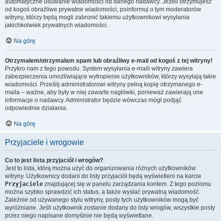
automatyczne usuwanie wiadomości od danego nadawcy. Jeżeli otrzymujesz
od kogoś obraźliwe prywatne wiadomości, poinformuj o tym moderatorów
witryny, którzy będą mogli zabronić takiemu użytkownikowi wysyłania
jakichkolwiek prywatnych wiadomości.
Na górę
Otrzymałem/otrzymałam spam lub obraźliwy e-mail od kogoś z tej witryny!
Przykro nam z tego powodu. System wysyłania e-maili witryny zawiera
zabezpieczenia umożliwiające wytropienie użytkowników, którzy wysyłają takie
wiadomości. Prześlij administratorowi witryny pełną kopię otrzymanego e-
maila – ważne, aby były w niej zawarte nagłówki, ponieważ zawierają one
informacje o nadawcy. Administrator będzie wówczas mógł podjąć
odpowiednie działania.
Na górę
Przyjaciele i wrogowie
Co to jest lista przyjaciół i wrogów?
Jest to lista, którą można użyć do organizowania różnych użytkowników
witryny. Użytkownicy dodani do listy przyjaciół będą wyświetleni na karcie
Przyjaciele
znajdującej się w panelu zarządzania kontem. Z tego poziomu
można szybko sprawdzić ich status, a także wysłać prywatną wiadomość.
Zależnie od używanego stylu witryny, posty tych użytkowników mogą być
wyróżniane. Jeśli użytkownik zostanie dodany do listy wrogów, wszystkie posty
przez niego napisane domyślnie nie będą wyświetlane.