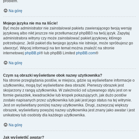
problem.
Na górę
Mojego języka nie ma na liście!
Być może administrator nie zainstalował pakietu zawierającego twoją wersję
językową albo nikt jeszcze nie przetłumaczył phpBB3 na twój język. Zapytaj
administratora witryny czy może zainstalować pakiet językowy, którego
potrzebujesz. Jeśli pakiet dla twojego języka nie istnieje, może spróbujesz go
utworzyć. Więcej informacji na ten temat można znaleźć na stronie
internetowej
phpBB.pl
® lub phpBB Limited
phpBB.com
®
Na górę
Czym są obrazki wyświetlane obok nazwy użytkownika?
Na stronie przeglądania postów, w miejscu, gdzie są wyświetlane informacje o
użytkowniku, mogą być wyświetlane dwa obrazki. Pierwszy obrazek jest
skojarzony z rangą użytkownika. W zależności od używanego stylu jest on w
formie gwiazdek, kwadracików lub kropek pokazujących, jak dużo postów
zostało napisanych przez użytkownika lub jaki jest jego status na tej witrynie.
Jest on wyświetlany poniżej nazwy użytkownika. Drugi, zazwyczaj większy
obrazek, wyświetlany powyżej nazwy użytkownika jest znany jako awatar i jest
unikatowy lub osobisty dla każdego użytkownika.
Na górę
Jak wyświetlić awatar?