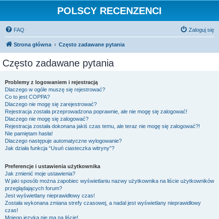
POLSCY RECENZENCI
FAQ
Zaloguj się
Strona główna
Często zadawane pytania
Często zadawane pytania
Problemy z logowaniem i rejestracją
Dlaczego w ogóle muszę się rejestrować?
Co to jest COPPA?
Dlaczego nie mogę się zarejestrować?
Rejestracja została przeprowadzona poprawnie, ale nie mogę się zalogować!
Dlaczego nie mogę się zalogować?
Rejestracja została dokonana jakiś czas temu, ale teraz nie mogę się zalogować?!
Nie pamiętam hasła!
Dlaczego następuje automatyczne wylogowanie?
Jak działa funkcja “Usuń ciasteczka witryny”?
Preferencje i ustawienia użytkownika
Jak zmienić moje ustawienia?
W jaki sposób można zapobiec wyświetlaniu nazwy użytkownika na liście użytkowników
przeglądających forum?
Jest wyświetlany nieprawidłowy czas!
Została wykonana zmiana strefy czasowej, a nadal jest wyświetlany nieprawidłowy
czas!
Mojego języka nie ma na liście!