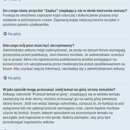
Do czego służy przycisk “Zapisz” znajdujący się w oknie tworzenia tematu?
Funkcja ta umożliwia zapisanie kopii roboczej i dokończenie pisania oraz
wysłanie w późniejszym czasie. Zapisaną kopię roboczą można wczytać z
poziomu panelu użytkownika.
Na górę
Dlaczego mój post musi być akceptowany?
Administrator witryny mógł zadecydować, że posty na danym forum wymagają
przejrzenia przed publikacją. Jest również możliwe, że administrator umieścił
cię w grupie, która ma ograniczenia publikowania postów polegające na
konieczności ich akceptowania przez moderatorów przed opublikowaniem na
forum. Aby uzyskać więcej informacji, skontaktuj się z administratorem witryny.
Na górę
W jaki sposób mogę przesunąć swój temat na górę strony tematów?
Klikając odnośnik “Przesuń temat w górę”, znajdujący się w widoku tematu
zazwyczaj na dole strony, możesz przesunąć go na samą górę pierwszej
strony forum. Jeśli nie widać takiego odnośnika, oznacza to, że funkcja ta jest
wyłączona lub nie upłynął jeszcze wymagany czas, zanim będzie możliwe
użycie tej funkcji. Innym, łatwym sposobem na przesunięcie tematu na
początek, jest napisanie w nim posta. Należy pamiętać, aby przy tym
przestrzegać regulaminu witryny.