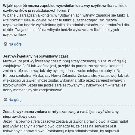
W jaki sposób można zapobiec wyświetlaniu nazwy użytkownika na liście
użytkowników przeglądających forum?
W panelu zarządzania kontem, w “Ustawieniach witryny” znajduje się funkcja
Nie pokazuj statusu online
. Włącz tę funkcję, zaznaczając
Tak
. Nazwa
użytkownika będzie wyświetlana tylko dla administratorów, moderatorów i dla
ciebie. Twoja obecność na witrynie będzie wykazana w liczbie ukrytych
użytkowników.
Na górę
Jest wyświetlany nieprawidłowy czas!
Możliwe, że jest wyświetlany czas z innej strefy czasowej, niż ta, w której się
znajdujesz. Jeśli tak właśnie jest, przejdź do panelu zarządzania kontem i
zmień strefę czasową, tak aby była zgodna z twoim miejscem pobytu. Np.
Europa centralna, Afryka, czy Nowa Zelandia. Zmiana strefy czasowej, tak jak i
większości ustawień, może zostać wykonana tylko przez zarejestrowanych
użytkowników. Jeżeli nie jesteś zarejestrowanym użytkownikiem – teraz jest
dobry moment, by się zarejestrować.
Na górę
Została wykonana zmiana strefy czasowej, a nadal jest wyświetlany
nieprawidłowy czas!
Jeżeli na pewno strefa czasowa została ustawiona prawidłowo, a czas nadal
jest wyświetlany nieprawidłowo, oznacza to, że czas na serwerze jest
ustawiony nieprawidłowo. Poinformuj o tym administratora, by naprawił