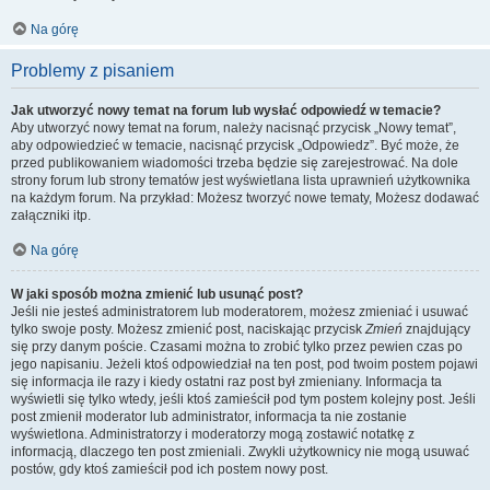
Na górę
Problemy z pisaniem
Jak utworzyć nowy temat na forum lub wysłać odpowiedź w temacie?
Aby utworzyć nowy temat na forum, należy nacisnąć przycisk „Nowy temat”,
aby odpowiedzieć w temacie, nacisnąć przycisk „Odpowiedz”. Być może, że
przed publikowaniem wiadomości trzeba będzie się zarejestrować. Na dole
strony forum lub strony tematów jest wyświetlana lista uprawnień użytkownika
na każdym forum. Na przykład: Możesz tworzyć nowe tematy, Możesz dodawać
załączniki itp.
Na górę
W jaki sposób można zmienić lub usunąć post?
Jeśli nie jesteś administratorem lub moderatorem, możesz zmieniać i usuwać
tylko swoje posty. Możesz zmienić post, naciskając przycisk
Zmień
znajdujący
się przy danym poście. Czasami można to zrobić tylko przez pewien czas po
jego napisaniu. Jeżeli ktoś odpowiedział na ten post, pod twoim postem pojawi
się informacja ile razy i kiedy ostatni raz post był zmieniany. Informacja ta
wyświetli się tylko wtedy, jeśli ktoś zamieścił pod tym postem kolejny post. Jeśli
post zmienił moderator lub administrator, informacja ta nie zostanie
wyświetlona. Administratorzy i moderatorzy mogą zostawić notatkę z
informacją, dlaczego ten post zmieniali. Zwykli użytkownicy nie mogą usuwać
postów, gdy ktoś zamieścił pod ich postem nowy post.