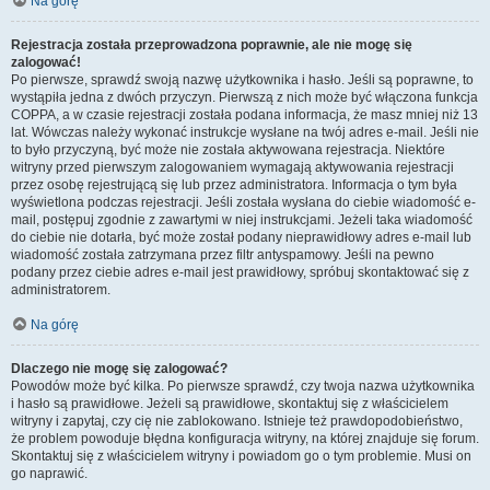
Na górę
Rejestracja została przeprowadzona poprawnie, ale nie mogę się
zalogować!
Po pierwsze, sprawdź swoją nazwę użytkownika i hasło. Jeśli są poprawne, to
wystąpiła jedna z dwóch przyczyn. Pierwszą z nich może być włączona funkcja
COPPA, a w czasie rejestracji została podana informacja, że masz mniej niż 13
lat. Wówczas należy wykonać instrukcje wysłane na twój adres e-mail. Jeśli nie
to było przyczyną, być może nie została aktywowana rejestracja. Niektóre
witryny przed pierwszym zalogowaniem wymagają aktywowania rejestracji
przez osobę rejestrującą się lub przez administratora. Informacja o tym była
wyświetlona podczas rejestracji. Jeśli została wysłana do ciebie wiadomość e-
mail, postępuj zgodnie z zawartymi w niej instrukcjami. Jeżeli taka wiadomość
do ciebie nie dotarła, być może został podany nieprawidłowy adres e-mail lub
wiadomość została zatrzymana przez filtr antyspamowy. Jeśli na pewno
podany przez ciebie adres e-mail jest prawidłowy, spróbuj skontaktować się z
administratorem.
Na górę
Dlaczego nie mogę się zalogować?
Powodów może być kilka. Po pierwsze sprawdź, czy twoja nazwa użytkownika
i hasło są prawidłowe. Jeżeli są prawidłowe, skontaktuj się z właścicielem
witryny i zapytaj, czy cię nie zablokowano. Istnieje też prawdopodobieństwo,
że problem powoduje błędna konfiguracja witryny, na której znajduje się forum.
Skontaktuj się z właścicielem witryny i powiadom go o tym problemie. Musi on
go naprawić.