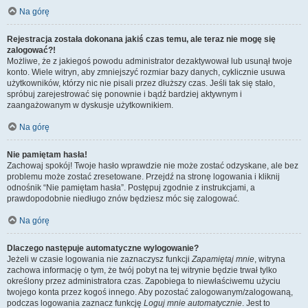
Na górę
Rejestracja została dokonana jakiś czas temu, ale teraz nie mogę się
zalogować?!
Możliwe, że z jakiegoś powodu administrator dezaktywował lub usunął twoje
konto. Wiele witryn, aby zmniejszyć rozmiar bazy danych, cyklicznie usuwa
użytkowników, którzy nic nie pisali przez dłuższy czas. Jeśli tak się stało,
spróbuj zarejestrować się ponownie i bądź bardziej aktywnym i
zaangażowanym w dyskusje użytkownikiem.
Na górę
Nie pamiętam hasła!
Zachowaj spokój! Twoje hasło wprawdzie nie może zostać odzyskane, ale bez
problemu może zostać zresetowane. Przejdź na stronę logowania i kliknij
odnośnik “Nie pamiętam hasła”. Postępuj zgodnie z instrukcjami, a
prawdopodobnie niedługo znów będziesz móc się zalogować.
Na górę
Dlaczego następuje automatyczne wylogowanie?
Jeżeli w czasie logowania nie zaznaczysz funkcji
Zapamiętaj mnie
, witryna
zachowa informację o tym, że twój pobyt na tej witrynie będzie trwał tylko
określony przez administratora czas. Zapobiega to niewłaściwemu użyciu
twojego konta przez kogoś innego. Aby pozostać zalogowanym/zalogowaną,
podczas logowania zaznacz funkcję
Loguj mnie automatycznie
. Jest to