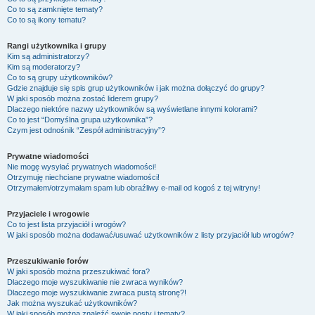
Co to są zamknięte tematy?
Co to są ikony tematu?
Rangi użytkownika i grupy
Kim są administratorzy?
Kim są moderatorzy?
Co to są grupy użytkowników?
Gdzie znajduje się spis grup użytkowników i jak można dołączyć do grupy?
W jaki sposób można zostać liderem grupy?
Dlaczego niektóre nazwy użytkowników są wyświetlane innymi kolorami?
Co to jest “Domyślna grupa użytkownika”?
Czym jest odnośnik “Zespół administracyjny”?
Prywatne wiadomości
Nie mogę wysyłać prywatnych wiadomości!
Otrzymuję niechciane prywatne wiadomości!
Otrzymałem/otrzymałam spam lub obraźliwy e-mail od kogoś z tej witryny!
Przyjaciele i wrogowie
Co to jest lista przyjaciół i wrogów?
W jaki sposób można dodawać/usuwać użytkowników z listy przyjaciół lub wrogów?
Przeszukiwanie forów
W jaki sposób można przeszukiwać fora?
Dlaczego moje wyszukiwanie nie zwraca wyników?
Dlaczego moje wyszukiwanie zwraca pustą stronę?!
Jak można wyszukać użytkowników?
W jaki sposób można znaleźć swoje posty i tematy?