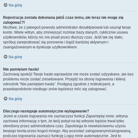
Na górę
Rejestracja została dokonana jakiś czas temu, ale teraz nie mogę się
zalogować?!
Możliwe, że z jakiegoś powodu administrator dezaktywował lub usunął twoje
konto. Wiele witryn, aby zmniejszyć rozmiar bazy danych, cyklicznie usuwa
użytkowników, którzy nic nie pisali przez dłuższy czas. Jeśli tak się stało,
spróbuj zarejestrować się ponownie i bądź bardziej aktywnym i
zaangażowanym w dyskusje użytkownikiem.
Na górę
Nie pamiętam hasła!
Zachowaj spokój! Twoje hasło wprawdzie nie może zostać odzyskane, ale bez
problemu może zostać zresetowane. Przejdź na stronę logowania i kliknij
odnośnik “Nie pamiętam hasła”. Postępuj zgodnie z instrukcjami, a
prawdopodobnie niedługo znów będziesz móc się zalogować.
Na górę
Dlaczego następuje automatyczne wylogowanie?
Jeżeli w czasie logowania nie zaznaczysz funkcji
Zapamiętaj mnie
, witryna
zachowa informację o tym, że twój pobyt na tej witrynie będzie trwał tylko
określony przez administratora czas. Zapobiega to niewłaściwemu użyciu
twojego konta przez kogoś innego. Aby pozostać zalogowanym/zalogowaną,
podczas logowania zaznacz funkcję
Loguj mnie automatycznie
. Jest to