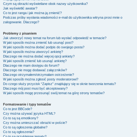
Czym są obrazki wyświetlane obok nazwy użytkownika?
Jak wyświetlić awatar?
Co to jest ranga i jak można ją zmienić?
Podczas próby wysłania wiadomości e-mail do użytkownika witryna prosi mnie o
zalogowanie. Dlaczego?
Problemy z pisaniem
Jak utworzyć nowy temat na forum lub wysłać odpowiedź w temacie?
W jaki sposób można zmienić lub usunąć post?
W jaki sposób można dodać podpis do swojego posta?
W jaki sposób można utworzyć ankietę?
Dlaczego nie można dodać więcej opcji ankiety?
W jaki sposób zmienić lub usunąć ankietę?
Dlaczego nie mam dostępu do forum?
Dlaczego nie mogę dodawać załączników?
Dlaczego otrzymałem/otrzymałam ostrzeżenie?
W jaki sposób można zgłosić posty moderatorowi?
Do czego służy przycisk “Zapisz” znajdujący się w oknie tworzenia tematu?
Dlaczego mój post musi być akceptowany?
W jaki sposób mogę przesunąć swój temat na górę strony tematów?
Formatowanie i typy tematów
Co to jest BBCode?
Czy można używać języka HTML?
Co to są są emotikony?
Czy można umieszczać obrazki w poście?
Co to są ogłoszenia globalne?
Co to są ogłoszenia?
Co to są przyklejone tematy?