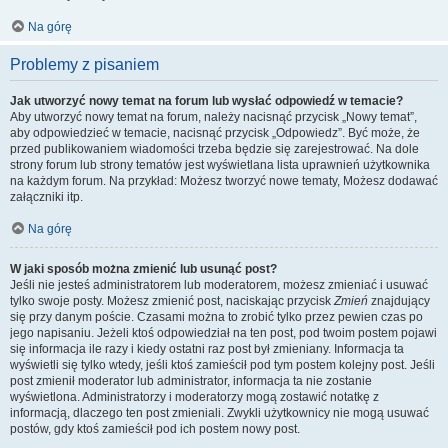
Na górę
Problemy z pisaniem
Jak utworzyć nowy temat na forum lub wysłać odpowiedź w temacie?
Aby utworzyć nowy temat na forum, należy nacisnąć przycisk „Nowy temat”,
aby odpowiedzieć w temacie, nacisnąć przycisk „Odpowiedz”. Być może, że
przed publikowaniem wiadomości trzeba będzie się zarejestrować. Na dole
strony forum lub strony tematów jest wyświetlana lista uprawnień użytkownika
na każdym forum. Na przykład: Możesz tworzyć nowe tematy, Możesz dodawać
załączniki itp.
Na górę
W jaki sposób można zmienić lub usunąć post?
Jeśli nie jesteś administratorem lub moderatorem, możesz zmieniać i usuwać
tylko swoje posty. Możesz zmienić post, naciskając przycisk
Zmień
znajdujący
się przy danym poście. Czasami można to zrobić tylko przez pewien czas po
jego napisaniu. Jeżeli ktoś odpowiedział na ten post, pod twoim postem pojawi
się informacja ile razy i kiedy ostatni raz post był zmieniany. Informacja ta
wyświetli się tylko wtedy, jeśli ktoś zamieścił pod tym postem kolejny post. Jeśli
post zmienił moderator lub administrator, informacja ta nie zostanie
wyświetlona. Administratorzy i moderatorzy mogą zostawić notatkę z
informacją, dlaczego ten post zmieniali. Zwykli użytkownicy nie mogą usuwać
postów, gdy ktoś zamieścił pod ich postem nowy post.