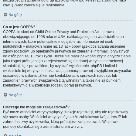
możliwość przypisania do grup użytkowników itp. Rejestracja zajmuje tylko
chwilę, więc zaleca się jej wykonanie.
Na górę
Co to jest COPPA?
COPPA, to skrót od Child Online Privacy and Protection Act – prawa
obowiązującego od 1998 roku w USA, nakładającego na właścicieli stron
internetowych, które potencjalnie mogą zbierać informacje od osób
małoletnich – mających mniej niż 13 lat – obowiązek posiadania pisemnej
zgody rodziców lub opiekunów prawnych na zbieranie informacji prywatnych
od osób poniżej 13 roku życia. Jeżeli nie masz pewności czy to dotyczy ciebie
jako kogoś próbującego zarejestrować się na danej witrynie internetowej –
skontaktuj się z prawnikiem, by uzyskać wyjaśnienie. phpBB Limited i
właściciele tej witryny nie dostarczają pomocy prawnej z wyjątkiem przypadku
opisanego w pytaniu „Z kim się kontaktować w sprawach nadużyć lub
zagadnień prawnych związanych z tą witryną?”, a także nie są punktem
kontaktowym dla wszelkiego rodzaju porad prawnych.
Na górę
Dlaczego nie mogę się zarejestrować?
Być może właściciel witryny wyłączył funkcję rejestracji, aby nie rejestrowały
się nowe osoby. Właściciel witryny mógł także zablokować twój adres IP lub
zabronił nazwy użytkownika, którą próbujesz zarejestrować. W sprawie
pomocy skontaktuj się z administratorem witryny.