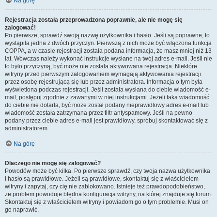
Na górę
Rejestracja została przeprowadzona poprawnie, ale nie mogę się
zalogować!
Po pierwsze, sprawdź swoją nazwę użytkownika i hasło. Jeśli są poprawne, to
wystąpiła jedna z dwóch przyczyn. Pierwszą z nich może być włączona funkcja
COPPA, a w czasie rejestracji została podana informacja, że masz mniej niż 13
lat. Wówczas należy wykonać instrukcje wysłane na twój adres e-mail. Jeśli nie
to było przyczyną, być może nie została aktywowana rejestracja. Niektóre
witryny przed pierwszym zalogowaniem wymagają aktywowania rejestracji
przez osobę rejestrującą się lub przez administratora. Informacja o tym była
wyświetlona podczas rejestracji. Jeśli została wysłana do ciebie wiadomość e-
mail, postępuj zgodnie z zawartymi w niej instrukcjami. Jeżeli taka wiadomość
do ciebie nie dotarła, być może został podany nieprawidłowy adres e-mail lub
wiadomość została zatrzymana przez filtr antyspamowy. Jeśli na pewno
podany przez ciebie adres e-mail jest prawidłowy, spróbuj skontaktować się z
administratorem.
Na górę
Dlaczego nie mogę się zalogować?
Powodów może być kilka. Po pierwsze sprawdź, czy twoja nazwa użytkownika
i hasło są prawidłowe. Jeżeli są prawidłowe, skontaktuj się z właścicielem
witryny i zapytaj, czy cię nie zablokowano. Istnieje też prawdopodobieństwo,
że problem powoduje błędna konfiguracja witryny, na której znajduje się forum.
Skontaktuj się z właścicielem witryny i powiadom go o tym problemie. Musi on
go naprawić.