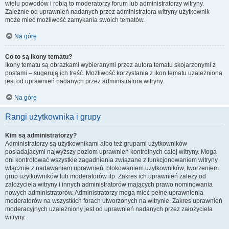
wielu powodów i robią to moderatorzy forum lub administratorzy witryny.
Zależnie od uprawnień nadanych przez administratora witryny użytkownik
może mieć możliwość zamykania swoich tematów.
Na górę
Co to są ikony tematu?
Ikony tematu są obrazkami wybieranymi przez autora tematu skojarzonymi z
postami – sugerują ich treść. Możliwość korzystania z ikon tematu uzależniona
jest od uprawnień nadanych przez administratora witryny.
Na górę
Rangi użytkownika i grupy
Kim są administratorzy?
Administratorzy są użytkownikami albo też grupami użytkowników
posiadającymi najwyższy poziom uprawnień kontrolnych całej witryny. Mogą
oni kontrolować wszystkie zagadnienia związane z funkcjonowaniem witryny
włącznie z nadawaniem uprawnień, blokowaniem użytkowników, tworzeniem
grup użytkowników lub moderatorów itp. Zakres ich uprawnień zależy od
założyciela witryny i innych administratorów mających prawo nominowania
nowych administratorów. Administratorzy mogą mieć pełne uprawnienia
moderatorów na wszystkich forach utworzonych na witrynie. Zakres uprawnień
moderacyjnych uzależniony jest od uprawnień nadanych przez założyciela
witryny.