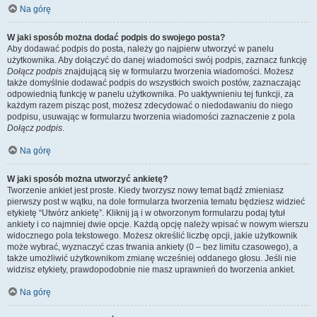
Na górę
W jaki sposób można dodać podpis do swojego posta?
Aby dodawać podpis do posta, należy go najpierw utworzyć w panelu
użytkownika. Aby dołączyć do danej wiadomości swój podpis, zaznacz funkcję
Dołącz podpis
znajdującą się w formularzu tworzenia wiadomości. Możesz
także domyślnie dodawać podpis do wszystkich swoich postów, zaznaczając
odpowiednią funkcję w panelu użytkownika. Po uaktywnieniu tej funkcji, za
każdym razem pisząc post, możesz zdecydować o niedodawaniu do niego
podpisu, usuwając w formularzu tworzenia wiadomości zaznaczenie z pola
Dołącz podpis
.
Na górę
W jaki sposób można utworzyć ankietę?
Tworzenie ankiet jest proste. Kiedy tworzysz nowy temat bądź zmieniasz
pierwszy post w wątku, na dole formularza tworzenia tematu będziesz widzieć
etykietę “Utwórz ankietę”. Kliknij ją i w otworzonym formularzu podaj tytuł
ankiety i co najmniej dwie opcje. Każdą opcję należy wpisać w nowym wierszu
widocznego pola tekstowego. Możesz określić liczbę opcji, jakie użytkownik
może wybrać, wyznaczyć czas trwania ankiety (0 – bez limitu czasowego), a
także umożliwić użytkownikom zmianę wcześniej oddanego głosu. Jeśli nie
widzisz etykiety, prawdopodobnie nie masz uprawnień do tworzenia ankiet.
Na górę