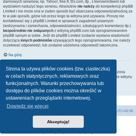
darmowych serwisów, np. Yahoo!, free.fr, f2s.com, itp., z kierownictwem lub
wydziałem nadużyć tego serwisu. Absolutnie
nie należy
do kompetencji phpBB
Limited i nie może ona w żaden sposób być obarczana odpowiedzialnością za
to w jaki sposób, gdzie lub przez kogo ta witryna jest używana. Proszę nie
kontaktować się z phpBB Limited w sprawach zagadnień prawnych
(wstrzymania i zaniechania, odpowiedzialności, szkalujących komentarzy itp.)
bezpośrednio nie związanych
z witryną phpBB.com lub oprogramowaniem
phpBB samym w sobie. Jeśli do phpBB Limited zostanie wysłana wiadomość
dotycząca
innych podmiotów
używających tego oprogramowania, nie należy
oczekiwać odpowiedzi, lub zostanie udzielona odpowiedź lakoniczna.
Na górę
Jak nawiązać kontakt z administratorem witryny?
Strona ta używa plików cookies (tzw. ciasteczka)
Wszyscy użytkownicy witryny mogą używać – jeśli funkcja ta jest włączona
w celach statystycznych, reklamowych oraz
przez administratora witryny – formularza „Kontakt z nami”. Członkowie witryny
mogą także używać odnośnika „Zespół administracyjny”.
funkcjonalnych. Warunki przechowywania lub
dostępu do plików cookies można określić w
Na górę
ustawieniach przeglądarki internetowej.
Dowiedz się więcej
Strona główna
Usuń ciasteczka witryny
Strefa czasowa
UTC+02:00
Akceptuję!
Technologię dostarcza
phpBB
® Forum Software © phpBB Limited
Polski pakiet językowy dostarcza
phpBB.pl
Zasady ochrony danych osobowych
|
Regulamin