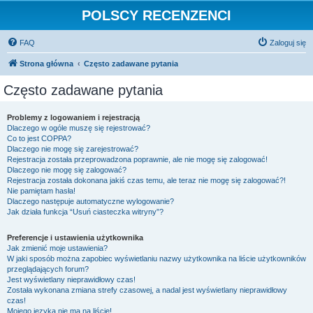
POLSCY RECENZENCI
FAQ
Zaloguj się
Strona główna
Często zadawane pytania
Często zadawane pytania
Problemy z logowaniem i rejestracją
Dlaczego w ogóle muszę się rejestrować?
Co to jest COPPA?
Dlaczego nie mogę się zarejestrować?
Rejestracja została przeprowadzona poprawnie, ale nie mogę się zalogować!
Dlaczego nie mogę się zalogować?
Rejestracja została dokonana jakiś czas temu, ale teraz nie mogę się zalogować?!
Nie pamiętam hasła!
Dlaczego następuje automatyczne wylogowanie?
Jak działa funkcja “Usuń ciasteczka witryny”?
Preferencje i ustawienia użytkownika
Jak zmienić moje ustawienia?
W jaki sposób można zapobiec wyświetlaniu nazwy użytkownika na liście użytkowników
przeglądających forum?
Jest wyświetlany nieprawidłowy czas!
Została wykonana zmiana strefy czasowej, a nadal jest wyświetlany nieprawidłowy
czas!
Mojego języka nie ma na liście!