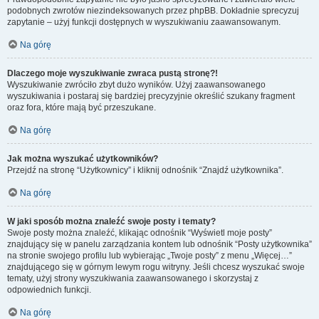
podobnych zwrotów niezindeksowanych przez phpBB. Dokładnie sprecyzuj
zapytanie – użyj funkcji dostępnych w wyszukiwaniu zaawansowanym.
Na górę
Dlaczego moje wyszukiwanie zwraca pustą stronę?!
Wyszukiwanie zwróciło zbyt dużo wyników. Użyj zaawansowanego
wyszukiwania i postaraj się bardziej precyzyjnie określić szukany fragment
oraz fora, które mają być przeszukane.
Na górę
Jak można wyszukać użytkowników?
Przejdź na stronę “Użytkownicy” i kliknij odnośnik “Znajdź użytkownika”.
Na górę
W jaki sposób można znaleźć swoje posty i tematy?
Swoje posty można znaleźć, klikając odnośnik “Wyświetl moje posty”
znajdujący się w panelu zarządzania kontem lub odnośnik “Posty użytkownika”
na stronie swojego profilu lub wybierając „Twoje posty” z menu „Więcej…”
znajdującego się w górnym lewym rogu witryny. Jeśli chcesz wyszukać swoje
tematy, użyj strony wyszukiwania zaawansowanego i skorzystaj z
odpowiednich funkcji.
Na górę