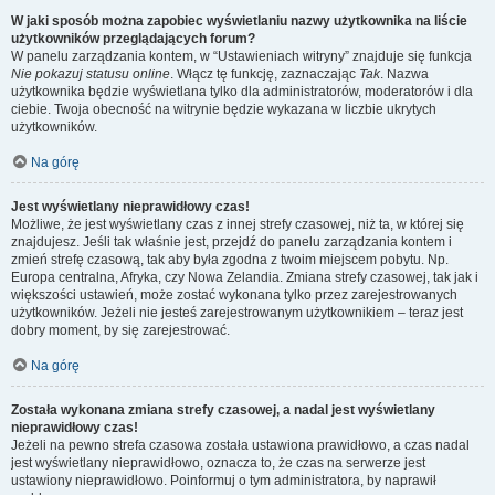
W jaki sposób można zapobiec wyświetlaniu nazwy użytkownika na liście
użytkowników przeglądających forum?
W panelu zarządzania kontem, w “Ustawieniach witryny” znajduje się funkcja
Nie pokazuj statusu online
. Włącz tę funkcję, zaznaczając
Tak
. Nazwa
użytkownika będzie wyświetlana tylko dla administratorów, moderatorów i dla
ciebie. Twoja obecność na witrynie będzie wykazana w liczbie ukrytych
użytkowników.
Na górę
Jest wyświetlany nieprawidłowy czas!
Możliwe, że jest wyświetlany czas z innej strefy czasowej, niż ta, w której się
znajdujesz. Jeśli tak właśnie jest, przejdź do panelu zarządzania kontem i
zmień strefę czasową, tak aby była zgodna z twoim miejscem pobytu. Np.
Europa centralna, Afryka, czy Nowa Zelandia. Zmiana strefy czasowej, tak jak i
większości ustawień, może zostać wykonana tylko przez zarejestrowanych
użytkowników. Jeżeli nie jesteś zarejestrowanym użytkownikiem – teraz jest
dobry moment, by się zarejestrować.
Na górę
Została wykonana zmiana strefy czasowej, a nadal jest wyświetlany
nieprawidłowy czas!
Jeżeli na pewno strefa czasowa została ustawiona prawidłowo, a czas nadal
jest wyświetlany nieprawidłowo, oznacza to, że czas na serwerze jest
ustawiony nieprawidłowo. Poinformuj o tym administratora, by naprawił