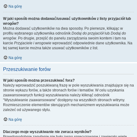
Na górę
W jaki sposób można dodawać/usuwać użytkowników z listy przyjaciół lub
wrogów?
Można dodawać użytkowników na dwa sposoby. Po pierwsze, klikając w
profilu wybranego użytkownika odnośnik
Dodaj do przyjaciół
lub
Dodaj do
wrogów
. Po drugie, przejść do panelu zarządzania swoim kontem i tam na
karcie
Przyjaciele i wrogowie
wprowadzić odpowiednie dane użytkownika. Na
tej samej karcie można także usuwać użytkowników z list.
Na górę
Przeszukiwanie forów
W jaki sposób można przeszukiwać fora?
Należy wprowadzić poszukiwaną frazę w pole wyszukiwania znajdujące się na
stronie wykazu forów, a także stronach forów i tematów. W celu uzyskania
zaawansowanych funkcji wyszukiwania należy kliknąć odnośnik
“Wyszukiwanie zaawansowane” dostępny na wszystkich stronach witryny.
Rozmieszczenie elementów sterujących mechanizmem wyszukiwania może
zależeć od używanego stylu.
Na górę
Dlaczego moje wyszukiwanie nie zwraca wyników?
Prawdopodobnie zapytanie nie było jasno sprecyzowane i zawierało wiele