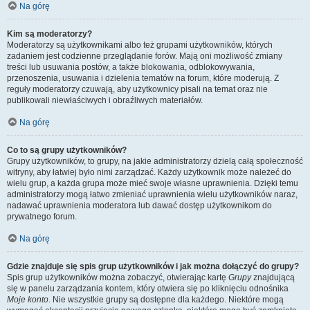
Na górę
Kim są moderatorzy?
Moderatorzy są użytkownikami albo też grupami użytkowników, których
zadaniem jest codzienne przeglądanie forów. Mają oni możliwość zmiany
treści lub usuwania postów, a także blokowania, odblokowywania,
przenoszenia, usuwania i dzielenia tematów na forum, które moderują. Z
reguły moderatorzy czuwają, aby użytkownicy pisali na temat oraz nie
publikowali niewłaściwych i obraźliwych materiałów.
Na górę
Co to są grupy użytkowników?
Grupy użytkowników, to grupy, na jakie administratorzy dzielą całą społeczność
witryny, aby łatwiej było nimi zarządzać. Każdy użytkownik może należeć do
wielu grup, a każda grupa może mieć swoje własne uprawnienia. Dzięki temu
administratorzy mogą łatwo zmieniać uprawnienia wielu użytkowników naraz,
nadawać uprawnienia moderatora lub dawać dostęp użytkownikom do
prywatnego forum.
Na górę
Gdzie znajduje się spis grup użytkowników i jak można dołączyć do grupy?
Spis grup użytkowników można zobaczyć, otwierając kartę
Grupy
znajdującą
się w panelu zarządzania kontem, który otwiera się po kliknięciu odnośnika
Moje konto
. Nie wszystkie grupy są dostępne dla każdego. Niektóre mogą