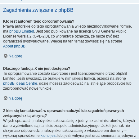
Zagadnienia związane z phpBB
Kto jest autorem tego oprogramowania?
Prawa autorskie do tego oprogramowania w jego niezmodyfikowanej formie,
ma
phpBB Limited
. Jest ono publikowane na licencji GNU General Public
License wersja 2 (GPL-2.0), co w praktyce oznacza, że może być bez
ograniczeń dystrybuowane. Więcej na ten temat dowiesz się na stronie
About phpBB
.
Na górę
Dlaczego funkcja X nie jest dostępna?
To oprogramowanie zostało stworzone i jest licencjonowane przez phpBB
Limited. Jeśli uważasz, że brakuje w nim jakiejś funkcji, przejdź na stronę
phpBB Ideas Centre
, gdzie możesz zagłosować na istniejące propozycje lub
zaproponować nowe funkcje.
Na górę
Z kim się kontaktować w sprawach nadużyć lub zagadnień prawnych
związanych z tą witryną?
W tych sprawach, należy skontaktować się z jednym z administratorów, których
dane wyświetlone są na liście zespołu administracyjnego. Jeżeli jednak nie
otrzymasz odpowiedzi, należy skontaktować się z właścicielem domeny –
wykonaj sprawdzenie
kto to jest
lub, jeśli witryna jest uruchomiona na jednym z