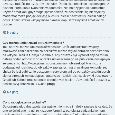
oznacza radość, podczas gdy :( smutek. Pełna lista emotikon jest dostępna z
poziomu formularza tworzenia wiadomości. Nie należy jednak nadmiernie
używać emotikon, gdyż mogą spowodować, że post stanie się nieczytelny i
moderator może podjąć decyzję o ich usunięciu bądź też usunięciu całego
posta. Administrator witryny może określić dopuszczalny limit emotikon w
poście.
Na górę
Czy można umieszczać obrazki w poście?
Tak, obrazki można umieszczać w postach. Jeśli administrator włączył
możliwość zamieszczania załączników, można wgrać obrazek bezpośrednio
na witrynę. Jeśli ta funkcja nie działa, aby obrazek był wyświetlany na forum,
należy podać odnośnik do obrazka umieszczonego na publicznie dostępnym
serwerze, np. http://www.jakas_strona.com/moj_obrazek.gif. Nie można
podawać odnośników do obrazków zapisanych na prywatnym komputerze,
chyba że jest publicznie dostępnym serwerem ani do obrazków znajdujących
się na stronach wymagających autoryzacji, takich jak, np. skrzynki pocztowe na
Gmail lub Yahoo! oraz stronach chronionych hasłem. Aby umieścić obrazek w
poście, użyj znacznika BBCode
[img]
.
Na górę
Co to są ogłoszenia globalne?
Ogłoszenia globalne zawierają ważne informacje i należy zawsze je czytać. Są
one wyświetlane na górze każdego forum i w panelu zarządzania kontem
użytkownika. Uprawnienia zamieszczania ogłoszeń globalnych są nadawane