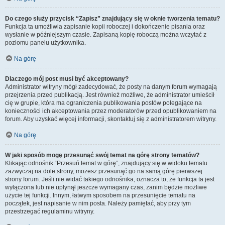
Do czego służy przycisk “Zapisz” znajdujący się w oknie tworzenia tematu?
Funkcja ta umożliwia zapisanie kopii roboczej i dokończenie pisania oraz
wysłanie w późniejszym czasie. Zapisaną kopię roboczą można wczytać z
poziomu panelu użytkownika.
Na górę
Dlaczego mój post musi być akceptowany?
Administrator witryny mógł zadecydować, że posty na danym forum wymagają
przejrzenia przed publikacją. Jest również możliwe, że administrator umieścił
cię w grupie, która ma ograniczenia publikowania postów polegające na
konieczności ich akceptowania przez moderatorów przed opublikowaniem na
forum. Aby uzyskać więcej informacji, skontaktuj się z administratorem witryny.
Na górę
W jaki sposób mogę przesunąć swój temat na górę strony tematów?
Klikając odnośnik “Przesuń temat w górę”, znajdujący się w widoku tematu
zazwyczaj na dole strony, możesz przesunąć go na samą górę pierwszej
strony forum. Jeśli nie widać takiego odnośnika, oznacza to, że funkcja ta jest
wyłączona lub nie upłynął jeszcze wymagany czas, zanim będzie możliwe
użycie tej funkcji. Innym, łatwym sposobem na przesunięcie tematu na
początek, jest napisanie w nim posta. Należy pamiętać, aby przy tym
przestrzegać regulaminu witryny.