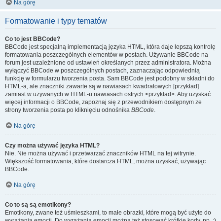
Na górę
Formatowanie i typy tematów
Co to jest BBCode?
BBCode jest specjalną implementacją języka HTML, która daje lepszą kontrolę
formatowania poszczególnych elementów w postach. Używanie BBCode na
forum jest uzależnione od ustawień określanych przez administratora. Można
wyłączyć BBCode w poszczególnych postach, zaznaczając odpowiednią
funkcję w formularzu tworzenia posta. Sam BBCode jest podobny w składni do
HTML-a, ale znaczniki zawarte są w nawiasach kwadratowych [przykład]
zamiast w używanych w HTML-u nawiasach ostrych <przykład>. Aby uzyskać
więcej informacji o BBCode, zapoznaj się z przewodnikiem dostępnym ze
strony tworzenia posta po kliknięciu odnośnika
BBCode
.
Na górę
Czy można używać języka HTML?
Nie. Nie można używać i przetwarzać znaczników HTML na tej witrynie.
Większość formatowania, które dostarcza HTML, można uzyskać, używając
BBCode.
Na górę
Co to są są emotikony?
Emotikony, zwane też uśmieszkami, to małe obrazki, które mogą być użyte do
wyrażania emocji. Do wyrażania emocji można też stosować krótkie kody, np. :)