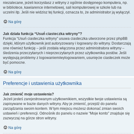
niezalecane, jeżeli korzystasz z witryny z ogólnie dostępnego komputera, np.
w bibliotece, kawiarence internetowej, sali komputerowej w szkole lub na
uczelni itp. Jeśli nie widzisz tej funkcji, oznacza to, że administrator ją wyłączył.
Na górę
Jak działa funkcja “Usuń ciasteczka witryny”?
Funkcja “Usuń ciasteczka witryny” usuwa ciasteczka utworzone przez phpBB
dzięki, którym użytkownik jest autoryzowany i logowany do witryny. Dostarczają
one również funkcję – jeśli została włączona przez administratora witryny –
śledzenia przeczytanych i nieprzeczytanych przez użytkownika postów. Jeśli
występują problemy z logowaniem/wylogowaniem, usunięcie ciasteczek może
być pomocne.
Na górę
Preferencje i ustawienia użytkownika
Jak zmienić moje ustawienia?
Jeżeli jesteś zarejestrowanym użytkownikiem, wszystkie twoje ustawienia są
zapisywane w bazie danych witryny. Aby je zmienić, przejdź do panelu
zarządzania swoim kontem. W tym miejscu możesz dokonać zmian swoich
ustawień i preferencji. Odnośnik do panelu o nazwie “Moje konto” znajduje się
zazwyczaj na górze stron witryny.
Na górę