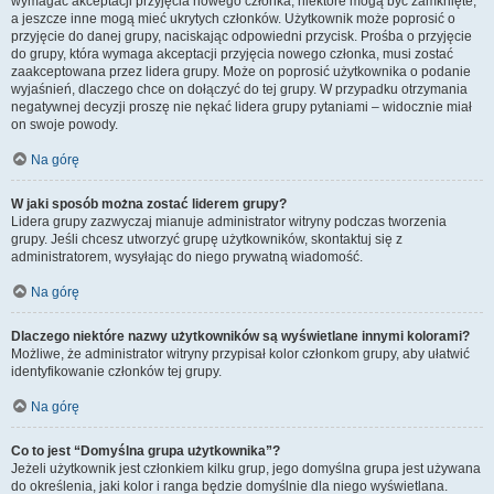
wymagać akceptacji przyjęcia nowego członka, niektóre mogą być zamknięte,
a jeszcze inne mogą mieć ukrytych członków. Użytkownik może poprosić o
przyjęcie do danej grupy, naciskając odpowiedni przycisk. Prośba o przyjęcie
do grupy, która wymaga akceptacji przyjęcia nowego członka, musi zostać
zaakceptowana przez lidera grupy. Może on poprosić użytkownika o podanie
wyjaśnień, dlaczego chce on dołączyć do tej grupy. W przypadku otrzymania
negatywnej decyzji proszę nie nękać lidera grupy pytaniami – widocznie miał
on swoje powody.
Na górę
W jaki sposób można zostać liderem grupy?
Lidera grupy zazwyczaj mianuje administrator witryny podczas tworzenia
grupy. Jeśli chcesz utworzyć grupę użytkowników, skontaktuj się z
administratorem, wysyłając do niego prywatną wiadomość.
Na górę
Dlaczego niektóre nazwy użytkowników są wyświetlane innymi kolorami?
Możliwe, że administrator witryny przypisał kolor członkom grupy, aby ułatwić
identyfikowanie członków tej grupy.
Na górę
Co to jest “Domyślna grupa użytkownika”?
Jeżeli użytkownik jest członkiem kilku grup, jego domyślna grupa jest używana
do określenia, jaki kolor i ranga będzie domyślnie dla niego wyświetlana.