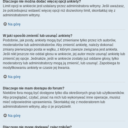
Dlaczego nie można dodać więcej opcji ankiety?
Limit opcji w ankiecie jest ustalany przez administratora witryny. Jeśli uważasz,
że potrzebujesz wstawić więcej opcji niż dozwolony limit, skontaktuj się z
administratorem witryny.
Na górę
W jaki sposób zmienić lub usunąć ankietę?
Podobnie, jak posty, ankiety mogą być zmieniane tylko przez ich autorów,
moderatorów lub administratorów. Aby zmienić ankietę, należy dokonać
zmiany pierwszego posta w wątku, z którym zawsze związana jest ankieta.
Jeśli nikt jeszcze nie oddał głosu w ankiecie, jej autor może usunąć ankietę lub
zmienić jej opcje. Jednakże, jeśli w ankiecie zostały już oddane głosy, tylko
moderatorzy lub administratorzy mogą ją zmienić, lub usunąć. Zapobiega to
modyfikowaniu ankiety w czasie jej trwania.
Na górę
Dlaczego nie mam dostępu do forum?
Niektóre fora mogą być dostępne tylko dla określonych grup lub użytkowników.
Aby przeglądać, czytać, pisać na nich lub wykonywać inne operacje, musisz
mieć odpowiednie uprawnienia. Skontaktuj się z moderatorem lub
administratorem witryny, aby ci je przydzielił.
Na górę
Dlaczego nie mogę dodawać załączników?