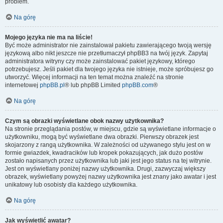
problem.
Na górę
Mojego języka nie ma na liście!
Być może administrator nie zainstalował pakietu zawierającego twoją wersję
językową albo nikt jeszcze nie przetłumaczył phpBB3 na twój język. Zapytaj
administratora witryny czy może zainstalować pakiet językowy, którego
potrzebujesz. Jeśli pakiet dla twojego języka nie istnieje, może spróbujesz go
utworzyć. Więcej informacji na ten temat można znaleźć na stronie
internetowej
phpBB.pl
® lub phpBB Limited
phpBB.com
®
Na górę
Czym są obrazki wyświetlane obok nazwy użytkownika?
Na stronie przeglądania postów, w miejscu, gdzie są wyświetlane informacje o
użytkowniku, mogą być wyświetlane dwa obrazki. Pierwszy obrazek jest
skojarzony z rangą użytkownika. W zależności od używanego stylu jest on w
formie gwiazdek, kwadracików lub kropek pokazujących, jak dużo postów
zostało napisanych przez użytkownika lub jaki jest jego status na tej witrynie.
Jest on wyświetlany poniżej nazwy użytkownika. Drugi, zazwyczaj większy
obrazek, wyświetlany powyżej nazwy użytkownika jest znany jako awatar i jest
unikatowy lub osobisty dla każdego użytkownika.
Na górę
Jak wyświetlić awatar?