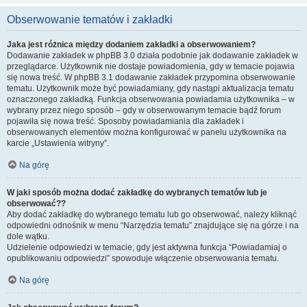
Obserwowanie tematów i zakładki
Jaka jest różnica między dodaniem zakładki a obserwowaniem?
Dodawanie zakładek w phpBB 3.0 działa podobnie jak dodawanie zakładek w
przeglądarce. Użytkownik nie dostaje powiadomienia, gdy w temacie pojawia
się nowa treść. W phpBB 3.1 dodawanie zakładek przypomina obserwowanie
tematu. Użytkownik może być powiadamiany, gdy nastąpi aktualizacja tematu
oznaczonego zakładką. Funkcja obserwowania powiadamia użytkownika – w
wybrany przez niego sposób – gdy w obserwowanym temacie bądź forum
pojawiła się nowa treść. Sposoby powiadamiania dla zakładek i
obserwowanych elementów można konfigurować w panelu użytkownika na
karcie „Ustawienia witryny”.
Na górę
W jaki sposób można dodać zakładkę do wybranych tematów lub je
obserwować??
Aby dodać zakładkę do wybranego tematu lub go obserwować, należy kliknąć
odpowiedni odnośnik w menu “Narzędzia tematu” znajdujące się na górze i na
dole wątku.
Udzielenie odpowiedzi w temacie, gdy jest aktywna funkcja “Powiadamiaj o
opublikowaniu odpowiedzi” spowoduje włączenie obserwowania tematu.
Na górę