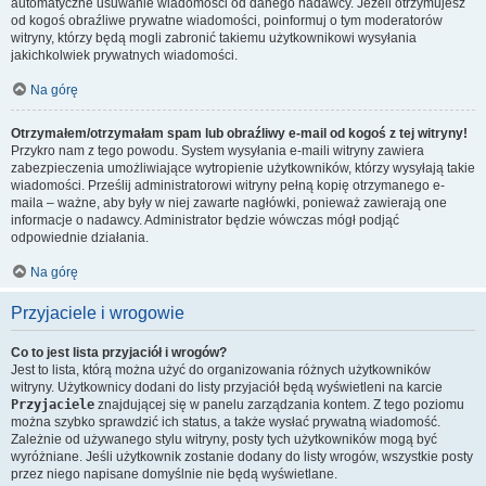
automatyczne usuwanie wiadomości od danego nadawcy. Jeżeli otrzymujesz
od kogoś obraźliwe prywatne wiadomości, poinformuj o tym moderatorów
witryny, którzy będą mogli zabronić takiemu użytkownikowi wysyłania
jakichkolwiek prywatnych wiadomości.
Na górę
Otrzymałem/otrzymałam spam lub obraźliwy e-mail od kogoś z tej witryny!
Przykro nam z tego powodu. System wysyłania e-maili witryny zawiera
zabezpieczenia umożliwiające wytropienie użytkowników, którzy wysyłają takie
wiadomości. Prześlij administratorowi witryny pełną kopię otrzymanego e-
maila – ważne, aby były w niej zawarte nagłówki, ponieważ zawierają one
informacje o nadawcy. Administrator będzie wówczas mógł podjąć
odpowiednie działania.
Na górę
Przyjaciele i wrogowie
Co to jest lista przyjaciół i wrogów?
Jest to lista, którą można użyć do organizowania różnych użytkowników
witryny. Użytkownicy dodani do listy przyjaciół będą wyświetleni na karcie
Przyjaciele
znajdującej się w panelu zarządzania kontem. Z tego poziomu
można szybko sprawdzić ich status, a także wysłać prywatną wiadomość.
Zależnie od używanego stylu witryny, posty tych użytkowników mogą być
wyróżniane. Jeśli użytkownik zostanie dodany do listy wrogów, wszystkie posty
przez niego napisane domyślnie nie będą wyświetlane.