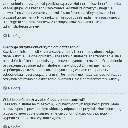
Uprawnienia dotyczące załączników są przydzielane dla każdego forum, dla
każdej grupy i dla każdego użytkownika. Administrator witryny mógł nie
zezwolić na zamieszczanie załączników na forum, na którym piszesz lub
przyznał uprawnienia tylko niektórym grupom. Jeśli nadal nie masz jasności,
dlaczego nie możesz zamieszczać załączników, skontaktuj się z
administratorem witryny.
Na górę
Dlaczego otrzymałem/otrzymałam ostrzeżenie?
Każdy administrator witryny ma swoje zasady i regulaminy obowiązujące na
danej witrynie. Są one opublikowane i administrator zaleca zapoznanie się z
nimi. Jeśli ktoś ich nie przestrzegał, może otrzymać ostrzeżenie. O udzieleniu
ostrzeżenia decyduje administrator witryny. phpBB Limited nie ma nic
wspólnego z ostrzeżeniami udzielanymi na tej witrynie i nie ponosi żadnej
odpowiedzialności związanej z nimi. Jeśli nadal nie masz jasności, dlaczego
otrzymałeś/otrzymałaś ostrzeżenie, skontaktuj się z administratorem witryny.
Na górę
W jaki sposób można zgłosić posty moderatorowi?
Jeśli administrator na to zezwolił, w prawym górnym rogu treści posta, który
chcesz zgłosić, powinien być widoczny odpowiedni przycisk. Naciśnięcie tego
przycisku spowoduje przeniesienie cię do formularza, który po jego
wypełnieniu umożliwi wysłanie zgłoszenia.
Na górę