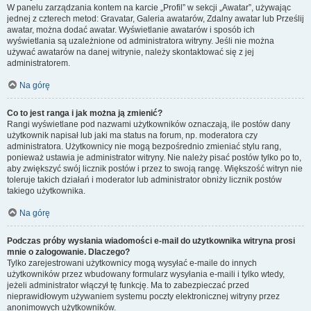
W panelu zarządzania kontem na karcie „Profil” w sekcji „Awatar”, używając
jednej z czterech metod: Gravatar, Galeria awatarów, Zdalny awatar lub Prześlij
awatar, można dodać awatar. Wyświetlanie awatarów i sposób ich
wyświetlania są uzależnione od administratora witryny. Jeśli nie można
używać awatarów na danej witrynie, należy skontaktować się z jej
administratorem.
Na górę
Co to jest ranga i jak można ją zmienić?
Rangi wyświetlane pod nazwami użytkowników oznaczają, ile postów dany
użytkownik napisał lub jaki ma status na forum, np. moderatora czy
administratora. Użytkownicy nie mogą bezpośrednio zmieniać stylu rang,
ponieważ ustawia je administrator witryny. Nie należy pisać postów tylko po to,
aby zwiększyć swój licznik postów i przez to swoją rangę. Większość witryn nie
toleruje takich działań i moderator lub administrator obniży licznik postów
takiego użytkownika.
Na górę
Podczas próby wysłania wiadomości e-mail do użytkownika witryna prosi
mnie o zalogowanie. Dlaczego?
Tylko zarejestrowani użytkownicy mogą wysyłać e-maile do innych
użytkowników przez wbudowany formularz wysyłania e-maili i tylko wtedy,
jeżeli administrator włączył tę funkcję. Ma to zabezpieczać przed
nieprawidłowym używaniem systemu poczty elektronicznej witryny przez
anonimowych użytkowników.