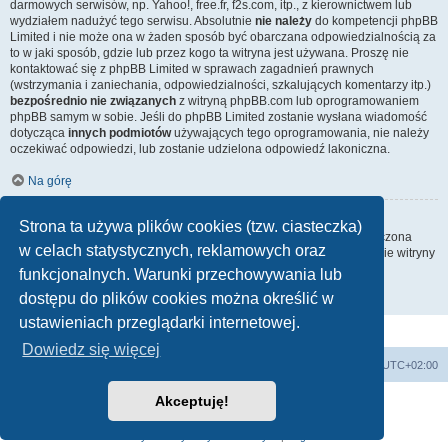
darmowych serwisów, np. Yahoo!, free.fr, f2s.com, itp., z kierownictwem lub
wydziałem nadużyć tego serwisu. Absolutnie
nie należy
do kompetencji phpBB
Limited i nie może ona w żaden sposób być obarczana odpowiedzialnością za
to w jaki sposób, gdzie lub przez kogo ta witryna jest używana. Proszę nie
kontaktować się z phpBB Limited w sprawach zagadnień prawnych
(wstrzymania i zaniechania, odpowiedzialności, szkalujących komentarzy itp.)
bezpośrednio nie związanych
z witryną phpBB.com lub oprogramowaniem
phpBB samym w sobie. Jeśli do phpBB Limited zostanie wysłana wiadomość
dotycząca
innych podmiotów
używających tego oprogramowania, nie należy
oczekiwać odpowiedzi, lub zostanie udzielona odpowiedź lakoniczna.
Na górę
Jak nawiązać kontakt z administratorem witryny?
Strona ta używa plików cookies (tzw. ciasteczka)
Wszyscy użytkownicy witryny mogą używać – jeśli funkcja ta jest włączona
w celach statystycznych, reklamowych oraz
przez administratora witryny – formularza „Kontakt z nami”. Członkowie witryny
mogą także używać odnośnika „Zespół administracyjny”.
funkcjonalnych. Warunki przechowywania lub
dostępu do plików cookies można określić w
Na górę
ustawieniach przeglądarki internetowej.
Dowiedz się więcej
Strona główna
Usuń ciasteczka witryny
Strefa czasowa
UTC+02:00
Akceptuję!
Technologię dostarcza
phpBB
® Forum Software © phpBB Limited
Polski pakiet językowy dostarcza
phpBB.pl
Zasady ochrony danych osobowych
|
Regulamin