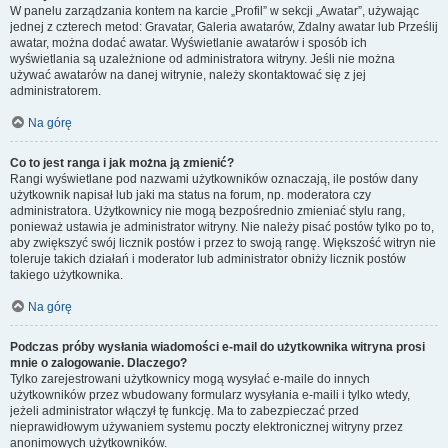
W panelu zarządzania kontem na karcie „Profil” w sekcji „Awatar”, używając
jednej z czterech metod: Gravatar, Galeria awatarów, Zdalny awatar lub Prześlij
awatar, można dodać awatar. Wyświetlanie awatarów i sposób ich
wyświetlania są uzależnione od administratora witryny. Jeśli nie można
używać awatarów na danej witrynie, należy skontaktować się z jej
administratorem.
Na górę
Co to jest ranga i jak można ją zmienić?
Rangi wyświetlane pod nazwami użytkowników oznaczają, ile postów dany
użytkownik napisał lub jaki ma status na forum, np. moderatora czy
administratora. Użytkownicy nie mogą bezpośrednio zmieniać stylu rang,
ponieważ ustawia je administrator witryny. Nie należy pisać postów tylko po to,
aby zwiększyć swój licznik postów i przez to swoją rangę. Większość witryn nie
toleruje takich działań i moderator lub administrator obniży licznik postów
takiego użytkownika.
Na górę
Podczas próby wysłania wiadomości e-mail do użytkownika witryna prosi
mnie o zalogowanie. Dlaczego?
Tylko zarejestrowani użytkownicy mogą wysyłać e-maile do innych
użytkowników przez wbudowany formularz wysyłania e-maili i tylko wtedy,
jeżeli administrator włączył tę funkcję. Ma to zabezpieczać przed
nieprawidłowym używaniem systemu poczty elektronicznej witryny przez
anonimowych użytkowników.