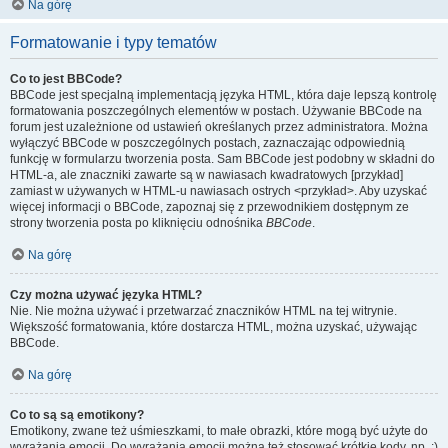
Na górę
Formatowanie i typy tematów
Co to jest BBCode?
BBCode jest specjalną implementacją języka HTML, która daje lepszą kontrolę
formatowania poszczególnych elementów w postach. Używanie BBCode na
forum jest uzależnione od ustawień określanych przez administratora. Można
wyłączyć BBCode w poszczególnych postach, zaznaczając odpowiednią
funkcję w formularzu tworzenia posta. Sam BBCode jest podobny w składni do
HTML-a, ale znaczniki zawarte są w nawiasach kwadratowych [przykład]
zamiast w używanych w HTML-u nawiasach ostrych <przykład>. Aby uzyskać
więcej informacji o BBCode, zapoznaj się z przewodnikiem dostępnym ze
strony tworzenia posta po kliknięciu odnośnika
BBCode
.
Na górę
Czy można używać języka HTML?
Nie. Nie można używać i przetwarzać znaczników HTML na tej witrynie.
Większość formatowania, które dostarcza HTML, można uzyskać, używając
BBCode.
Na górę
Co to są są emotikony?
Emotikony, zwane też uśmieszkami, to małe obrazki, które mogą być użyte do
wyrażania emocji. Do wyrażania emocji można też stosować krótkie kody, np. :)