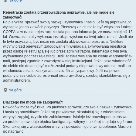
Na górę
Rejestracja została przeprowadzona poprawnie, ale nie mogę się
zalogować!
Po pierwsze, sprawdź swoją nazwę użytkownika i hasło. Jeśli są poprawne, to
wystąpiła jedna z dwóch przyczyn. Pierwszą z nich może być włączona funkcja
COPPA, a w czasie rejestracji została podana informacja, że masz mniej niż 13
lat. Wówczas należy wykonać instrukcje wysłane na twój adres e-mail. Jeśli nie
to było przyczyną, być może nie została aktywowana rejestracja. Niektóre
witryny przed pierwszym zalogowaniem wymagają aktywowania rejestracji
przez osobę rejestrującą się lub przez administratora. Informacja o tym była
wyświetlona podczas rejestracji. Jeśli została wysłana do ciebie wiadomość e-
mail, postępuj zgodnie z zawartymi w niej instrukcjami. Jeżeli taka wiadomość
do ciebie nie dotarła, być może został podany nieprawidłowy adres e-mail lub
wiadomość została zatrzymana przez filtr antyspamowy. Jeśli na pewno
podany przez ciebie adres e-mail jest prawidłowy, spróbuj skontaktować się z
administratorem.
Na górę
Dlaczego nie mogę się zalogować?
Powodów może być kilka. Po pierwsze sprawdź, czy twoja nazwa użytkownika
i hasło są prawidłowe. Jeżeli są prawidłowe, skontaktuj się z właścicielem
witryny i zapytaj, czy cię nie zablokowano. Istnieje też prawdopodobieństwo,
że problem powoduje błędna konfiguracja witryny, na której znajduje się forum.
Skontaktuj się z właścicielem witryny i powiadom go o tym problemie. Musi on
go naprawić.