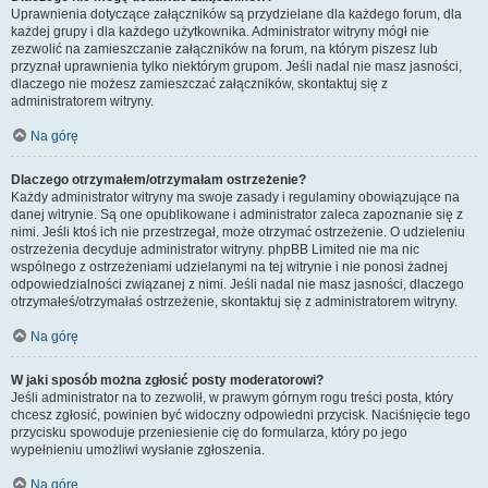
Uprawnienia dotyczące załączników są przydzielane dla każdego forum, dla
każdej grupy i dla każdego użytkownika. Administrator witryny mógł nie
zezwolić na zamieszczanie załączników na forum, na którym piszesz lub
przyznał uprawnienia tylko niektórym grupom. Jeśli nadal nie masz jasności,
dlaczego nie możesz zamieszczać załączników, skontaktuj się z
administratorem witryny.
Na górę
Dlaczego otrzymałem/otrzymałam ostrzeżenie?
Każdy administrator witryny ma swoje zasady i regulaminy obowiązujące na
danej witrynie. Są one opublikowane i administrator zaleca zapoznanie się z
nimi. Jeśli ktoś ich nie przestrzegał, może otrzymać ostrzeżenie. O udzieleniu
ostrzeżenia decyduje administrator witryny. phpBB Limited nie ma nic
wspólnego z ostrzeżeniami udzielanymi na tej witrynie i nie ponosi żadnej
odpowiedzialności związanej z nimi. Jeśli nadal nie masz jasności, dlaczego
otrzymałeś/otrzymałaś ostrzeżenie, skontaktuj się z administratorem witryny.
Na górę
W jaki sposób można zgłosić posty moderatorowi?
Jeśli administrator na to zezwolił, w prawym górnym rogu treści posta, który
chcesz zgłosić, powinien być widoczny odpowiedni przycisk. Naciśnięcie tego
przycisku spowoduje przeniesienie cię do formularza, który po jego
wypełnieniu umożliwi wysłanie zgłoszenia.
Na górę