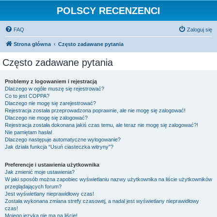
POLSCY RECENZENCI
FAQ
Zaloguj się
Strona główna
Często zadawane pytania
Często zadawane pytania
Problemy z logowaniem i rejestracją
Dlaczego w ogóle muszę się rejestrować?
Co to jest COPPA?
Dlaczego nie mogę się zarejestrować?
Rejestracja została przeprowadzona poprawnie, ale nie mogę się zalogować!
Dlaczego nie mogę się zalogować?
Rejestracja została dokonana jakiś czas temu, ale teraz nie mogę się zalogować?!
Nie pamiętam hasła!
Dlaczego następuje automatyczne wylogowanie?
Jak działa funkcja “Usuń ciasteczka witryny”?
Preferencje i ustawienia użytkownika
Jak zmienić moje ustawienia?
W jaki sposób można zapobiec wyświetlaniu nazwy użytkownika na liście użytkowników
przeglądających forum?
Jest wyświetlany nieprawidłowy czas!
Została wykonana zmiana strefy czasowej, a nadal jest wyświetlany nieprawidłowy
czas!
Mojego języka nie ma na liście!