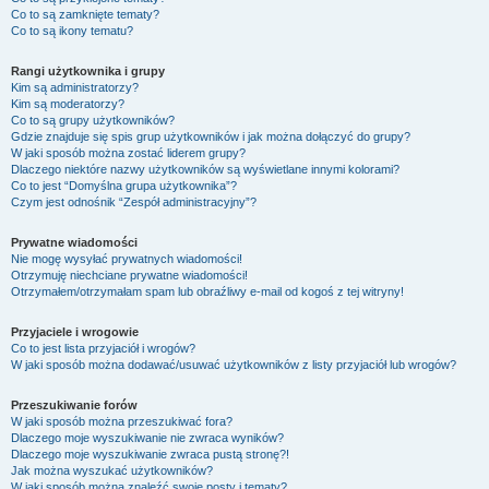
Co to są zamknięte tematy?
Co to są ikony tematu?
Rangi użytkownika i grupy
Kim są administratorzy?
Kim są moderatorzy?
Co to są grupy użytkowników?
Gdzie znajduje się spis grup użytkowników i jak można dołączyć do grupy?
W jaki sposób można zostać liderem grupy?
Dlaczego niektóre nazwy użytkowników są wyświetlane innymi kolorami?
Co to jest “Domyślna grupa użytkownika”?
Czym jest odnośnik “Zespół administracyjny”?
Prywatne wiadomości
Nie mogę wysyłać prywatnych wiadomości!
Otrzymuję niechciane prywatne wiadomości!
Otrzymałem/otrzymałam spam lub obraźliwy e-mail od kogoś z tej witryny!
Przyjaciele i wrogowie
Co to jest lista przyjaciół i wrogów?
W jaki sposób można dodawać/usuwać użytkowników z listy przyjaciół lub wrogów?
Przeszukiwanie forów
W jaki sposób można przeszukiwać fora?
Dlaczego moje wyszukiwanie nie zwraca wyników?
Dlaczego moje wyszukiwanie zwraca pustą stronę?!
Jak można wyszukać użytkowników?
W jaki sposób można znaleźć swoje posty i tematy?