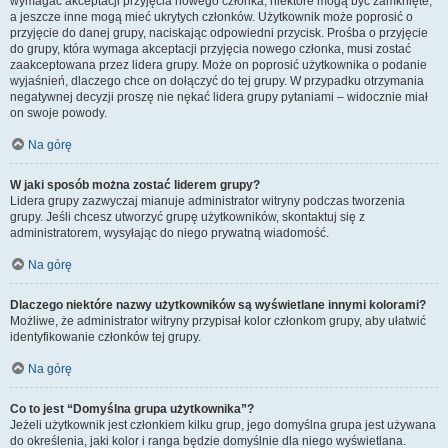
wymagać akceptacji przyjęcia nowego członka, niektóre mogą być zamknięte,
a jeszcze inne mogą mieć ukrytych członków. Użytkownik może poprosić o
przyjęcie do danej grupy, naciskając odpowiedni przycisk. Prośba o przyjęcie
do grupy, która wymaga akceptacji przyjęcia nowego członka, musi zostać
zaakceptowana przez lidera grupy. Może on poprosić użytkownika o podanie
wyjaśnień, dlaczego chce on dołączyć do tej grupy. W przypadku otrzymania
negatywnej decyzji proszę nie nękać lidera grupy pytaniami – widocznie miał
on swoje powody.
Na górę
W jaki sposób można zostać liderem grupy?
Lidera grupy zazwyczaj mianuje administrator witryny podczas tworzenia
grupy. Jeśli chcesz utworzyć grupę użytkowników, skontaktuj się z
administratorem, wysyłając do niego prywatną wiadomość.
Na górę
Dlaczego niektóre nazwy użytkowników są wyświetlane innymi kolorami?
Możliwe, że administrator witryny przypisał kolor członkom grupy, aby ułatwić
identyfikowanie członków tej grupy.
Na górę
Co to jest “Domyślna grupa użytkownika”?
Jeżeli użytkownik jest członkiem kilku grup, jego domyślna grupa jest używana
do określenia, jaki kolor i ranga będzie domyślnie dla niego wyświetlana.