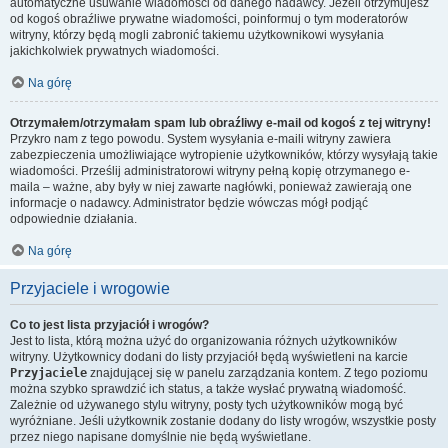
automatyczne usuwanie wiadomości od danego nadawcy. Jeżeli otrzymujesz
od kogoś obraźliwe prywatne wiadomości, poinformuj o tym moderatorów
witryny, którzy będą mogli zabronić takiemu użytkownikowi wysyłania
jakichkolwiek prywatnych wiadomości.
Na górę
Otrzymałem/otrzymałam spam lub obraźliwy e-mail od kogoś z tej witryny!
Przykro nam z tego powodu. System wysyłania e-maili witryny zawiera
zabezpieczenia umożliwiające wytropienie użytkowników, którzy wysyłają takie
wiadomości. Prześlij administratorowi witryny pełną kopię otrzymanego e-
maila – ważne, aby były w niej zawarte nagłówki, ponieważ zawierają one
informacje o nadawcy. Administrator będzie wówczas mógł podjąć
odpowiednie działania.
Na górę
Przyjaciele i wrogowie
Co to jest lista przyjaciół i wrogów?
Jest to lista, którą można użyć do organizowania różnych użytkowników
witryny. Użytkownicy dodani do listy przyjaciół będą wyświetleni na karcie
Przyjaciele
znajdującej się w panelu zarządzania kontem. Z tego poziomu
można szybko sprawdzić ich status, a także wysłać prywatną wiadomość.
Zależnie od używanego stylu witryny, posty tych użytkowników mogą być
wyróżniane. Jeśli użytkownik zostanie dodany do listy wrogów, wszystkie posty
przez niego napisane domyślnie nie będą wyświetlane.