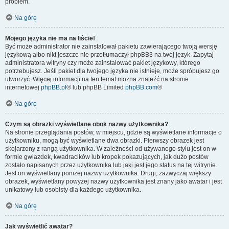
problem.
Na górę
Mojego języka nie ma na liście!
Być może administrator nie zainstalował pakietu zawierającego twoją wersję
językową albo nikt jeszcze nie przetłumaczył phpBB3 na twój język. Zapytaj
administratora witryny czy może zainstalować pakiet językowy, którego
potrzebujesz. Jeśli pakiet dla twojego języka nie istnieje, może spróbujesz go
utworzyć. Więcej informacji na ten temat można znaleźć na stronie
internetowej
phpBB.pl
® lub phpBB Limited
phpBB.com
®
Na górę
Czym są obrazki wyświetlane obok nazwy użytkownika?
Na stronie przeglądania postów, w miejscu, gdzie są wyświetlane informacje o
użytkowniku, mogą być wyświetlane dwa obrazki. Pierwszy obrazek jest
skojarzony z rangą użytkownika. W zależności od używanego stylu jest on w
formie gwiazdek, kwadracików lub kropek pokazujących, jak dużo postów
zostało napisanych przez użytkownika lub jaki jest jego status na tej witrynie.
Jest on wyświetlany poniżej nazwy użytkownika. Drugi, zazwyczaj większy
obrazek, wyświetlany powyżej nazwy użytkownika jest znany jako awatar i jest
unikatowy lub osobisty dla każdego użytkownika.
Na górę
Jak wyświetlić awatar?