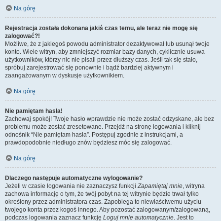
Na górę
Rejestracja została dokonana jakiś czas temu, ale teraz nie mogę się
zalogować?!
Możliwe, że z jakiegoś powodu administrator dezaktywował lub usunął twoje
konto. Wiele witryn, aby zmniejszyć rozmiar bazy danych, cyklicznie usuwa
użytkowników, którzy nic nie pisali przez dłuższy czas. Jeśli tak się stało,
spróbuj zarejestrować się ponownie i bądź bardziej aktywnym i
zaangażowanym w dyskusje użytkownikiem.
Na górę
Nie pamiętam hasła!
Zachowaj spokój! Twoje hasło wprawdzie nie może zostać odzyskane, ale bez
problemu może zostać zresetowane. Przejdź na stronę logowania i kliknij
odnośnik “Nie pamiętam hasła”. Postępuj zgodnie z instrukcjami, a
prawdopodobnie niedługo znów będziesz móc się zalogować.
Na górę
Dlaczego następuje automatyczne wylogowanie?
Jeżeli w czasie logowania nie zaznaczysz funkcji
Zapamiętaj mnie
, witryna
zachowa informację o tym, że twój pobyt na tej witrynie będzie trwał tylko
określony przez administratora czas. Zapobiega to niewłaściwemu użyciu
twojego konta przez kogoś innego. Aby pozostać zalogowanym/zalogowaną,
podczas logowania zaznacz funkcję
Loguj mnie automatycznie
. Jest to