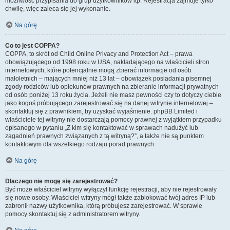
możliwość przypisania do grup użytkowników itp. Rejestracja zajmuje tylko
chwilę, więc zaleca się jej wykonanie.
Na górę
Co to jest COPPA?
COPPA, to skrót od Child Online Privacy and Protection Act – prawa
obowiązującego od 1998 roku w USA, nakładającego na właścicieli stron
internetowych, które potencjalnie mogą zbierać informacje od osób
małoletnich – mających mniej niż 13 lat – obowiązek posiadania pisemnej
zgody rodziców lub opiekunów prawnych na zbieranie informacji prywatnych
od osób poniżej 13 roku życia. Jeżeli nie masz pewności czy to dotyczy ciebie
jako kogoś próbującego zarejestrować się na danej witrynie internetowej –
skontaktuj się z prawnikiem, by uzyskać wyjaśnienie. phpBB Limited i
właściciele tej witryny nie dostarczają pomocy prawnej z wyjątkiem przypadku
opisanego w pytaniu „Z kim się kontaktować w sprawach nadużyć lub
zagadnień prawnych związanych z tą witryną?”, a także nie są punktem
kontaktowym dla wszelkiego rodzaju porad prawnych.
Na górę
Dlaczego nie mogę się zarejestrować?
Być może właściciel witryny wyłączył funkcję rejestracji, aby nie rejestrowały
się nowe osoby. Właściciel witryny mógł także zablokować twój adres IP lub
zabronił nazwy użytkownika, którą próbujesz zarejestrować. W sprawie
pomocy skontaktuj się z administratorem witryny.