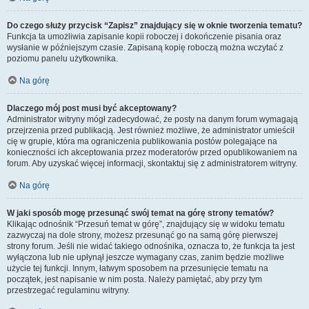
Do czego służy przycisk “Zapisz” znajdujący się w oknie tworzenia tematu?
Funkcja ta umożliwia zapisanie kopii roboczej i dokończenie pisania oraz
wysłanie w późniejszym czasie. Zapisaną kopię roboczą można wczytać z
poziomu panelu użytkownika.
Na górę
Dlaczego mój post musi być akceptowany?
Administrator witryny mógł zadecydować, że posty na danym forum wymagają
przejrzenia przed publikacją. Jest również możliwe, że administrator umieścił
cię w grupie, która ma ograniczenia publikowania postów polegające na
konieczności ich akceptowania przez moderatorów przed opublikowaniem na
forum. Aby uzyskać więcej informacji, skontaktuj się z administratorem witryny.
Na górę
W jaki sposób mogę przesunąć swój temat na górę strony tematów?
Klikając odnośnik “Przesuń temat w górę”, znajdujący się w widoku tematu
zazwyczaj na dole strony, możesz przesunąć go na samą górę pierwszej
strony forum. Jeśli nie widać takiego odnośnika, oznacza to, że funkcja ta jest
wyłączona lub nie upłynął jeszcze wymagany czas, zanim będzie możliwe
użycie tej funkcji. Innym, łatwym sposobem na przesunięcie tematu na
początek, jest napisanie w nim posta. Należy pamiętać, aby przy tym
przestrzegać regulaminu witryny.