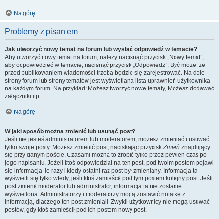
Na górę
Problemy z pisaniem
Jak utworzyć nowy temat na forum lub wysłać odpowiedź w temacie?
Aby utworzyć nowy temat na forum, należy nacisnąć przycisk „Nowy temat”,
aby odpowiedzieć w temacie, nacisnąć przycisk „Odpowiedz”. Być może, że
przed publikowaniem wiadomości trzeba będzie się zarejestrować. Na dole
strony forum lub strony tematów jest wyświetlana lista uprawnień użytkownika
na każdym forum. Na przykład: Możesz tworzyć nowe tematy, Możesz dodawać
załączniki itp.
Na górę
W jaki sposób można zmienić lub usunąć post?
Jeśli nie jesteś administratorem lub moderatorem, możesz zmieniać i usuwać
tylko swoje posty. Możesz zmienić post, naciskając przycisk
Zmień
znajdujący
się przy danym poście. Czasami można to zrobić tylko przez pewien czas po
jego napisaniu. Jeżeli ktoś odpowiedział na ten post, pod twoim postem pojawi
się informacja ile razy i kiedy ostatni raz post był zmieniany. Informacja ta
wyświetli się tylko wtedy, jeśli ktoś zamieścił pod tym postem kolejny post. Jeśli
post zmienił moderator lub administrator, informacja ta nie zostanie
wyświetlona. Administratorzy i moderatorzy mogą zostawić notatkę z
informacją, dlaczego ten post zmieniali. Zwykli użytkownicy nie mogą usuwać
postów, gdy ktoś zamieścił pod ich postem nowy post.