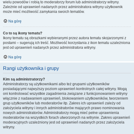
wielu powodów i robią to moderatorzy forum lub administratorzy witryny.
Zależnie od uprawnień nadanych przez administratora witryny użytkownik
może mieć możliwość zamykania swoich tematów.
Na górę
Co to są ikony tematu?
Ikony tematu są obrazkami wybieranymi przez autora tematu skojarzonymi z
postami – sugerują ich treść. Możliwość korzystania z ikon tematu uzależniona
jest od uprawnień nadanych przez administratora witryny.
Na górę
Rangi użytkownika i grupy
Kim są administratorzy?
Administratorzy są użytkownikami albo też grupami użytkowników
posiadającymi najwyższy poziom uprawnień kontrolnych całej witryny. Mogą
oni kontrolować wszystkie zagadnienia związane z funkcjonowaniem witryny
włącznie z nadawaniem uprawnień, blokowaniem użytkowników, tworzeniem
grup użytkowników lub moderatorów itp. Zakres ich uprawnień zależy od
założyciela witryny i innych administratorów mających prawo nominowania
nowych administratorów. Administratorzy mogą mieć pełne uprawnienia
moderatorów na wszystkich forach utworzonych na witrynie. Zakres uprawnień
moderacyjnych uzależniony jest od uprawnień nadanych przez założyciela
witryny.