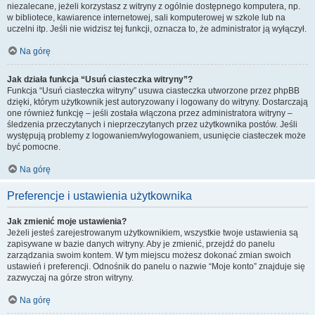
niezalecane, jeżeli korzystasz z witryny z ogólnie dostępnego komputera, np.
w bibliotece, kawiarence internetowej, sali komputerowej w szkole lub na
uczelni itp. Jeśli nie widzisz tej funkcji, oznacza to, że administrator ją wyłączył.
Na górę
Jak działa funkcja “Usuń ciasteczka witryny”?
Funkcja “Usuń ciasteczka witryny” usuwa ciasteczka utworzone przez phpBB
dzięki, którym użytkownik jest autoryzowany i logowany do witryny. Dostarczają
one również funkcję – jeśli została włączona przez administratora witryny –
śledzenia przeczytanych i nieprzeczytanych przez użytkownika postów. Jeśli
występują problemy z logowaniem/wylogowaniem, usunięcie ciasteczek może
być pomocne.
Na górę
Preferencje i ustawienia użytkownika
Jak zmienić moje ustawienia?
Jeżeli jesteś zarejestrowanym użytkownikiem, wszystkie twoje ustawienia są
zapisywane w bazie danych witryny. Aby je zmienić, przejdź do panelu
zarządzania swoim kontem. W tym miejscu możesz dokonać zmian swoich
ustawień i preferencji. Odnośnik do panelu o nazwie “Moje konto” znajduje się
zazwyczaj na górze stron witryny.
Na górę