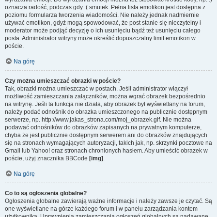
oznacza radość, podczas gdy :( smutek. Pełna lista emotikon jest dostępna z
poziomu formularza tworzenia wiadomości. Nie należy jednak nadmiernie
używać emotikon, gdyż mogą spowodować, że post stanie się nieczytelny i
moderator może podjąć decyzję o ich usunięciu bądź też usunięciu całego
posta. Administrator witryny może określić dopuszczalny limit emotikon w
poście.
Na górę
Czy można umieszczać obrazki w poście?
Tak, obrazki można umieszczać w postach. Jeśli administrator włączył
możliwość zamieszczania załączników, można wgrać obrazek bezpośrednio
na witrynę. Jeśli ta funkcja nie działa, aby obrazek był wyświetlany na forum,
należy podać odnośnik do obrazka umieszczonego na publicznie dostępnym
serwerze, np. http://www.jakas_strona.com/moj_obrazek.gif. Nie można
podawać odnośników do obrazków zapisanych na prywatnym komputerze,
chyba że jest publicznie dostępnym serwerem ani do obrazków znajdujących
się na stronach wymagających autoryzacji, takich jak, np. skrzynki pocztowe na
Gmail lub Yahoo! oraz stronach chronionych hasłem. Aby umieścić obrazek w
poście, użyj znacznika BBCode
[img]
.
Na górę
Co to są ogłoszenia globalne?
Ogłoszenia globalne zawierają ważne informacje i należy zawsze je czytać. Są
one wyświetlane na górze każdego forum i w panelu zarządzania kontem
użytkownika. Uprawnienia zamieszczania ogłoszeń globalnych są nadawane