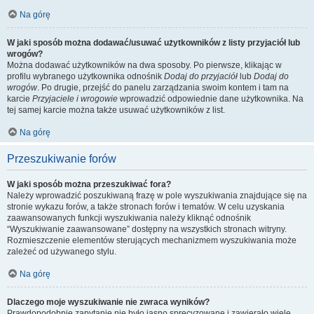
Na górę
W jaki sposób można dodawać/usuwać użytkowników z listy przyjaciół lub
wrogów?
Można dodawać użytkowników na dwa sposoby. Po pierwsze, klikając w
profilu wybranego użytkownika odnośnik
Dodaj do przyjaciół
lub
Dodaj do
wrogów
. Po drugie, przejść do panelu zarządzania swoim kontem i tam na
karcie
Przyjaciele i wrogowie
wprowadzić odpowiednie dane użytkownika. Na
tej samej karcie można także usuwać użytkowników z list.
Na górę
Przeszukiwanie forów
W jaki sposób można przeszukiwać fora?
Należy wprowadzić poszukiwaną frazę w pole wyszukiwania znajdujące się na
stronie wykazu forów, a także stronach forów i tematów. W celu uzyskania
zaawansowanych funkcji wyszukiwania należy kliknąć odnośnik
“Wyszukiwanie zaawansowane” dostępny na wszystkich stronach witryny.
Rozmieszczenie elementów sterujących mechanizmem wyszukiwania może
zależeć od używanego stylu.
Na górę
Dlaczego moje wyszukiwanie nie zwraca wyników?
Prawdopodobnie zapytanie nie było jasno sprecyzowane i zawierało wiele