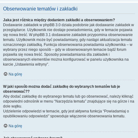
Obserwowanie tematów i zakładki
Jaka jest różnica między dodaniem zakładki a obserwowaniem?
Dodawanie zakładek w phpBB 3.0 działa podobnie jak dodawanie zakładek w
przeglądarce. Użytkownik nie dostaje powiadomienia, gdy w temacie pojawia
się nowa treść. W phpBB 3.1 dodawanie zakładek przypomina obserwowanie
tematu. Użytkownik może być powiadamiany, gdy nastąpi aktualizacja tematu
oznaczonego zakładką. Funkcja obserwowania powiadamia użytkownika – w
wybrany przez niego sposób – gdy w obserwowanym temacie bądź forum
pojawiła się nowa treść. Sposoby powiadamiania dla zakładek i
obserwowanych elementów można konfigurować w panelu użytkownika na
karcie „Ustawienia witryny”.
Na górę
W jaki sposób można dodać zakładkę do wybranych tematów lub je
obserwować??
Aby dodać zakładkę do wybranego tematu lub go obserwować, należy kliknąć
odpowiedni odnośnik w menu “Narzędzia tematu” znajdujące się na górze i na
dole wątku.
Udzielenie odpowiedzi w temacie, gdy jest aktywna funkcja “Powiadamiaj o
opublikowaniu odpowiedzi” spowoduje włączenie obserwowania tematu.
Na górę