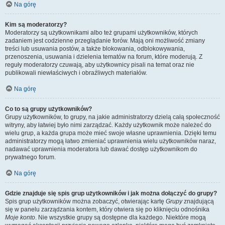
Na górę
Kim są moderatorzy?
Moderatorzy są użytkownikami albo też grupami użytkowników, których
zadaniem jest codzienne przeglądanie forów. Mają oni możliwość zmiany
treści lub usuwania postów, a także blokowania, odblokowywania,
przenoszenia, usuwania i dzielenia tematów na forum, które moderują. Z
reguły moderatorzy czuwają, aby użytkownicy pisali na temat oraz nie
publikowali niewłaściwych i obraźliwych materiałów.
Na górę
Co to są grupy użytkowników?
Grupy użytkowników, to grupy, na jakie administratorzy dzielą całą społeczność
witryny, aby łatwiej było nimi zarządzać. Każdy użytkownik może należeć do
wielu grup, a każda grupa może mieć swoje własne uprawnienia. Dzięki temu
administratorzy mogą łatwo zmieniać uprawnienia wielu użytkowników naraz,
nadawać uprawnienia moderatora lub dawać dostęp użytkownikom do
prywatnego forum.
Na górę
Gdzie znajduje się spis grup użytkowników i jak można dołączyć do grupy?
Spis grup użytkowników można zobaczyć, otwierając kartę
Grupy
znajdującą
się w panelu zarządzania kontem, który otwiera się po kliknięciu odnośnika
Moje konto
. Nie wszystkie grupy są dostępne dla każdego. Niektóre mogą