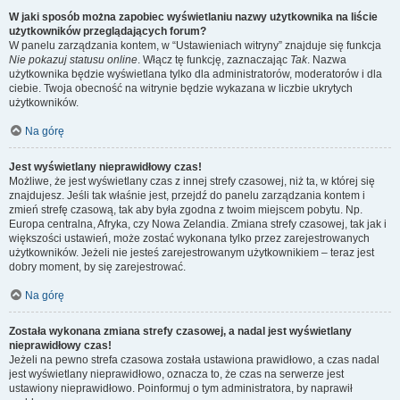
W jaki sposób można zapobiec wyświetlaniu nazwy użytkownika na liście
użytkowników przeglądających forum?
W panelu zarządzania kontem, w “Ustawieniach witryny” znajduje się funkcja
Nie pokazuj statusu online
. Włącz tę funkcję, zaznaczając
Tak
. Nazwa
użytkownika będzie wyświetlana tylko dla administratorów, moderatorów i dla
ciebie. Twoja obecność na witrynie będzie wykazana w liczbie ukrytych
użytkowników.
Na górę
Jest wyświetlany nieprawidłowy czas!
Możliwe, że jest wyświetlany czas z innej strefy czasowej, niż ta, w której się
znajdujesz. Jeśli tak właśnie jest, przejdź do panelu zarządzania kontem i
zmień strefę czasową, tak aby była zgodna z twoim miejscem pobytu. Np.
Europa centralna, Afryka, czy Nowa Zelandia. Zmiana strefy czasowej, tak jak i
większości ustawień, może zostać wykonana tylko przez zarejestrowanych
użytkowników. Jeżeli nie jesteś zarejestrowanym użytkownikiem – teraz jest
dobry moment, by się zarejestrować.
Na górę
Została wykonana zmiana strefy czasowej, a nadal jest wyświetlany
nieprawidłowy czas!
Jeżeli na pewno strefa czasowa została ustawiona prawidłowo, a czas nadal
jest wyświetlany nieprawidłowo, oznacza to, że czas na serwerze jest
ustawiony nieprawidłowo. Poinformuj o tym administratora, by naprawił