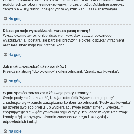
podobnych zwrotów niezindeksowanych przez phpBB. Dokładnie sprecyzuj
zapytanie – użyj funkcji dostępnych w wyszukiwaniu zaawansowanym.
Na górę
Dlaczego moje wyszukiwanie zwraca pustą stronę?!
Wyszukiwanie zwróciło zbyt dużo wyników. Użyj zaawansowanego
wyszukiwania i postaraj się bardziej precyzyjnie określić szukany fragment
oraz fora, które mają być przeszukane.
Na górę
Jak można wyszukać użytkowników?
Przejdź na stronę “Użytkownicy” i kliknij odnośnik “Znajdź użytkownika”.
Na górę
W jaki sposób można znaleźć swoje posty i tematy?
Swoje posty można znaleźć, klikając odnośnik “Wyświetl moje posty”
znajdujący się w panelu zarządzania kontem lub odnośnik “Posty użytkownika”
na stronie swojego profilu lub wybierając „Twoje posty” z menu „Więcej…”
znajdującego się w górnym lewym rogu witryny. Jeśli chcesz wyszukać swoje
tematy, użyj strony wyszukiwania zaawansowanego i skorzystaj z
odpowiednich funkcji.
Na górę