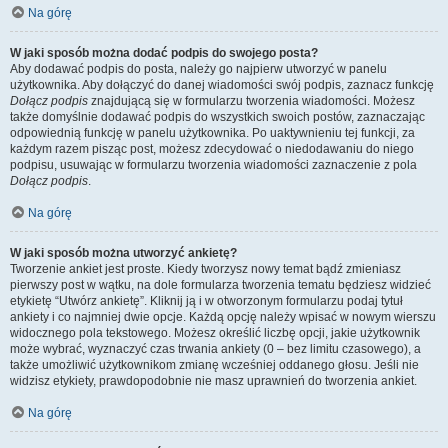
Na górę
W jaki sposób można dodać podpis do swojego posta?
Aby dodawać podpis do posta, należy go najpierw utworzyć w panelu
użytkownika. Aby dołączyć do danej wiadomości swój podpis, zaznacz funkcję
Dołącz podpis
znajdującą się w formularzu tworzenia wiadomości. Możesz
także domyślnie dodawać podpis do wszystkich swoich postów, zaznaczając
odpowiednią funkcję w panelu użytkownika. Po uaktywnieniu tej funkcji, za
każdym razem pisząc post, możesz zdecydować o niedodawaniu do niego
podpisu, usuwając w formularzu tworzenia wiadomości zaznaczenie z pola
Dołącz podpis
.
Na górę
W jaki sposób można utworzyć ankietę?
Tworzenie ankiet jest proste. Kiedy tworzysz nowy temat bądź zmieniasz
pierwszy post w wątku, na dole formularza tworzenia tematu będziesz widzieć
etykietę “Utwórz ankietę”. Kliknij ją i w otworzonym formularzu podaj tytuł
ankiety i co najmniej dwie opcje. Każdą opcję należy wpisać w nowym wierszu
widocznego pola tekstowego. Możesz określić liczbę opcji, jakie użytkownik
może wybrać, wyznaczyć czas trwania ankiety (0 – bez limitu czasowego), a
także umożliwić użytkownikom zmianę wcześniej oddanego głosu. Jeśli nie
widzisz etykiety, prawdopodobnie nie masz uprawnień do tworzenia ankiet.
Na górę