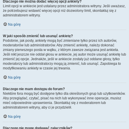
Dlaczego nie można dodać więcej opcji ankiety?
Limit opcji w ankiecie jest ustalany przez administratora witryny. Jeśli uważasz,
że potrzebujesz wstawić więcej opcji niż dozwolony limit, skontaktuj się z
administratorem witryny.
Na górę
W jaki sposób zmienić lub usunąć ankietę?
Podobnie, jak posty, ankiety mogą być zmieniane tylko przez ich autorów,
moderatorów lub administratorów. Aby zmienić ankietę, należy dokonać
zmiany pierwszego posta w wątku, z którym zawsze związana jest ankieta.
Jeśli nikt jeszcze nie oddał głosu w ankiecie, jej autor może usunąć ankietę lub
zmienić jej opcje. Jednakże, jeśli w ankiecie zostały już oddane głosy, tylko
moderatorzy lub administratorzy mogą ją zmienić, lub usunąć. Zapobiega to
modyfikowaniu ankiety w czasie jej trwania.
Na górę
Dlaczego nie mam dostępu do forum?
Niektóre fora mogą być dostępne tylko dla określonych grup lub użytkowników.
Aby przeglądać, czytać, pisać na nich lub wykonywać inne operacje, musisz
mieć odpowiednie uprawnienia. Skontaktuj się z moderatorem lub
administratorem witryny, aby ci je przydzielił.
Na górę
Dlaczego nie mogę dodawać załączników?