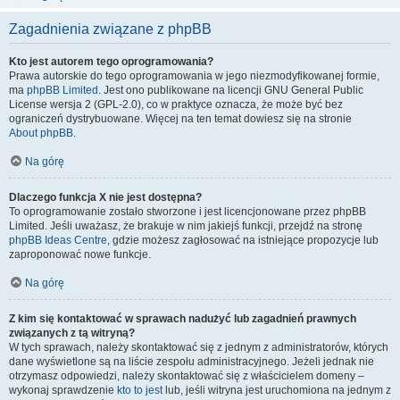
Zagadnienia związane z phpBB
Kto jest autorem tego oprogramowania?
Prawa autorskie do tego oprogramowania w jego niezmodyfikowanej formie,
ma
phpBB Limited
. Jest ono publikowane na licencji GNU General Public
License wersja 2 (GPL-2.0), co w praktyce oznacza, że może być bez
ograniczeń dystrybuowane. Więcej na ten temat dowiesz się na stronie
About phpBB
.
Na górę
Dlaczego funkcja X nie jest dostępna?
To oprogramowanie zostało stworzone i jest licencjonowane przez phpBB
Limited. Jeśli uważasz, że brakuje w nim jakiejś funkcji, przejdź na stronę
phpBB Ideas Centre
, gdzie możesz zagłosować na istniejące propozycje lub
zaproponować nowe funkcje.
Na górę
Z kim się kontaktować w sprawach nadużyć lub zagadnień prawnych
związanych z tą witryną?
W tych sprawach, należy skontaktować się z jednym z administratorów, których
dane wyświetlone są na liście zespołu administracyjnego. Jeżeli jednak nie
otrzymasz odpowiedzi, należy skontaktować się z właścicielem domeny –
wykonaj sprawdzenie
kto to jest
lub, jeśli witryna jest uruchomiona na jednym z