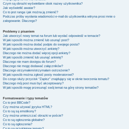
Czym są obrazki wyświetlane obok nazwy użytkownika?
Jak wyświetlić awatar?
Co to jest ranga i jak można ją zmienić?
Podczas próby wysłania wiadomości e-mail do użytkownika witryna prosi mnie o
zalogowanie. Dlaczego?
Problemy z pisaniem
Jak utworzyć nowy temat na forum lub wysłać odpowiedź w temacie?
W jaki sposób można zmienić lub usunąć post?
W jaki sposób można dodać podpis do swojego posta?
W jaki sposób można utworzyć ankietę?
Dlaczego nie można dodać więcej opcji ankiety?
W jaki sposób zmienić lub usunąć ankietę?
Dlaczego nie mam dostępu do forum?
Dlaczego nie mogę dodawać załączników?
Dlaczego otrzymałem/otrzymałam ostrzeżenie?
W jaki sposób można zgłosić posty moderatorowi?
Do czego służy przycisk “Zapisz” znajdujący się w oknie tworzenia tematu?
Dlaczego mój post musi być akceptowany?
W jaki sposób mogę przesunąć swój temat na górę strony tematów?
Formatowanie i typy tematów
Co to jest BBCode?
Czy można używać języka HTML?
Co to są są emotikony?
Czy można umieszczać obrazki w poście?
Co to są ogłoszenia globalne?
Co to są ogłoszenia?
Co to są przyklejone tematy?