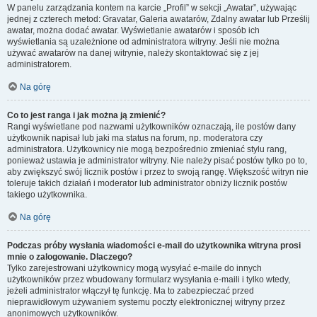
W panelu zarządzania kontem na karcie „Profil” w sekcji „Awatar”, używając
jednej z czterech metod: Gravatar, Galeria awatarów, Zdalny awatar lub Prześlij
awatar, można dodać awatar. Wyświetlanie awatarów i sposób ich
wyświetlania są uzależnione od administratora witryny. Jeśli nie można
używać awatarów na danej witrynie, należy skontaktować się z jej
administratorem.
Na górę
Co to jest ranga i jak można ją zmienić?
Rangi wyświetlane pod nazwami użytkowników oznaczają, ile postów dany
użytkownik napisał lub jaki ma status na forum, np. moderatora czy
administratora. Użytkownicy nie mogą bezpośrednio zmieniać stylu rang,
ponieważ ustawia je administrator witryny. Nie należy pisać postów tylko po to,
aby zwiększyć swój licznik postów i przez to swoją rangę. Większość witryn nie
toleruje takich działań i moderator lub administrator obniży licznik postów
takiego użytkownika.
Na górę
Podczas próby wysłania wiadomości e-mail do użytkownika witryna prosi
mnie o zalogowanie. Dlaczego?
Tylko zarejestrowani użytkownicy mogą wysyłać e-maile do innych
użytkowników przez wbudowany formularz wysyłania e-maili i tylko wtedy,
jeżeli administrator włączył tę funkcję. Ma to zabezpieczać przed
nieprawidłowym używaniem systemu poczty elektronicznej witryny przez
anonimowych użytkowników.