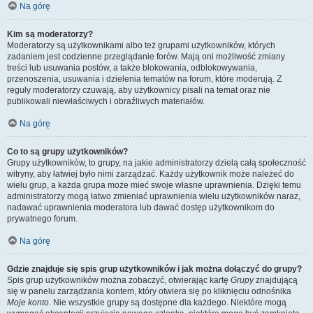
Na górę
Kim są moderatorzy?
Moderatorzy są użytkownikami albo też grupami użytkowników, których
zadaniem jest codzienne przeglądanie forów. Mają oni możliwość zmiany
treści lub usuwania postów, a także blokowania, odblokowywania,
przenoszenia, usuwania i dzielenia tematów na forum, które moderują. Z
reguły moderatorzy czuwają, aby użytkownicy pisali na temat oraz nie
publikowali niewłaściwych i obraźliwych materiałów.
Na górę
Co to są grupy użytkowników?
Grupy użytkowników, to grupy, na jakie administratorzy dzielą całą społeczność
witryny, aby łatwiej było nimi zarządzać. Każdy użytkownik może należeć do
wielu grup, a każda grupa może mieć swoje własne uprawnienia. Dzięki temu
administratorzy mogą łatwo zmieniać uprawnienia wielu użytkowników naraz,
nadawać uprawnienia moderatora lub dawać dostęp użytkownikom do
prywatnego forum.
Na górę
Gdzie znajduje się spis grup użytkowników i jak można dołączyć do grupy?
Spis grup użytkowników można zobaczyć, otwierając kartę
Grupy
znajdującą
się w panelu zarządzania kontem, który otwiera się po kliknięciu odnośnika
Moje konto
. Nie wszystkie grupy są dostępne dla każdego. Niektóre mogą