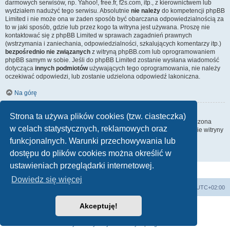
darmowych serwisów, np. Yahoo!, free.fr, f2s.com, itp., z kierownictwem lub
wydziałem nadużyć tego serwisu. Absolutnie
nie należy
do kompetencji phpBB
Limited i nie może ona w żaden sposób być obarczana odpowiedzialnością za
to w jaki sposób, gdzie lub przez kogo ta witryna jest używana. Proszę nie
kontaktować się z phpBB Limited w sprawach zagadnień prawnych
(wstrzymania i zaniechania, odpowiedzialności, szkalujących komentarzy itp.)
bezpośrednio nie związanych
z witryną phpBB.com lub oprogramowaniem
phpBB samym w sobie. Jeśli do phpBB Limited zostanie wysłana wiadomość
dotycząca
innych podmiotów
używających tego oprogramowania, nie należy
oczekiwać odpowiedzi, lub zostanie udzielona odpowiedź lakoniczna.
Na górę
Jak nawiązać kontakt z administratorem witryny?
Strona ta używa plików cookies (tzw. ciasteczka)
Wszyscy użytkownicy witryny mogą używać – jeśli funkcja ta jest włączona
w celach statystycznych, reklamowych oraz
przez administratora witryny – formularza „Kontakt z nami”. Członkowie witryny
mogą także używać odnośnika „Zespół administracyjny”.
funkcjonalnych. Warunki przechowywania lub
dostępu do plików cookies można określić w
Na górę
ustawieniach przeglądarki internetowej.
Dowiedz się więcej
Strona główna
Usuń ciasteczka witryny
Strefa czasowa
UTC+02:00
Akceptuję!
Technologię dostarcza
phpBB
® Forum Software © phpBB Limited
Polski pakiet językowy dostarcza
phpBB.pl
Zasady ochrony danych osobowych
|
Regulamin