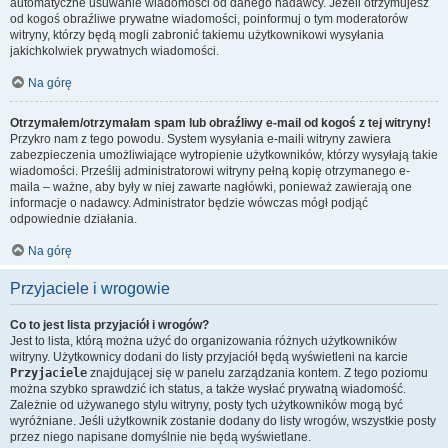
automatyczne usuwanie wiadomości od danego nadawcy. Jeżeli otrzymujesz
od kogoś obraźliwe prywatne wiadomości, poinformuj o tym moderatorów
witryny, którzy będą mogli zabronić takiemu użytkownikowi wysyłania
jakichkolwiek prywatnych wiadomości.
Na górę
Otrzymałem/otrzymałam spam lub obraźliwy e-mail od kogoś z tej witryny!
Przykro nam z tego powodu. System wysyłania e-maili witryny zawiera
zabezpieczenia umożliwiające wytropienie użytkowników, którzy wysyłają takie
wiadomości. Prześlij administratorowi witryny pełną kopię otrzymanego e-
maila – ważne, aby były w niej zawarte nagłówki, ponieważ zawierają one
informacje o nadawcy. Administrator będzie wówczas mógł podjąć
odpowiednie działania.
Na górę
Przyjaciele i wrogowie
Co to jest lista przyjaciół i wrogów?
Jest to lista, którą można użyć do organizowania różnych użytkowników
witryny. Użytkownicy dodani do listy przyjaciół będą wyświetleni na karcie
Przyjaciele
znajdującej się w panelu zarządzania kontem. Z tego poziomu
można szybko sprawdzić ich status, a także wysłać prywatną wiadomość.
Zależnie od używanego stylu witryny, posty tych użytkowników mogą być
wyróżniane. Jeśli użytkownik zostanie dodany do listy wrogów, wszystkie posty
przez niego napisane domyślnie nie będą wyświetlane.