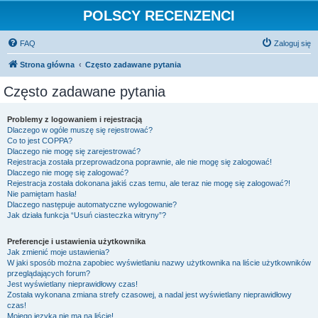
POLSCY RECENZENCI
FAQ
Zaloguj się
Strona główna
Często zadawane pytania
Często zadawane pytania
Problemy z logowaniem i rejestracją
Dlaczego w ogóle muszę się rejestrować?
Co to jest COPPA?
Dlaczego nie mogę się zarejestrować?
Rejestracja została przeprowadzona poprawnie, ale nie mogę się zalogować!
Dlaczego nie mogę się zalogować?
Rejestracja została dokonana jakiś czas temu, ale teraz nie mogę się zalogować?!
Nie pamiętam hasła!
Dlaczego następuje automatyczne wylogowanie?
Jak działa funkcja “Usuń ciasteczka witryny”?
Preferencje i ustawienia użytkownika
Jak zmienić moje ustawienia?
W jaki sposób można zapobiec wyświetlaniu nazwy użytkownika na liście użytkowników
przeglądających forum?
Jest wyświetlany nieprawidłowy czas!
Została wykonana zmiana strefy czasowej, a nadal jest wyświetlany nieprawidłowy
czas!
Mojego języka nie ma na liście!