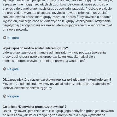
wymagać akceptacji przyjęcia nowego członka, niektóre mogą być zamknięte,
a jeszcze inne mogą mieć ukrytych członków. Użytkownik może poprosić o
przyjęcie do danej grupy, naciskając odpowiedni przycisk. Prośba o przyjęcie
do grupy, która wymaga akceptacji przyjęcia nowego członka, musi zostać
zaakceptowana przez lidera grupy. Może on poprosić użytkownika o podanie
wyjaśnień, dlaczego chce on dołączyć do tej grupy. W przypadku otrzymania
negatywnej decyzji proszę nie nękać lidera grupy pytaniami – widocznie miał
on swoje powody.
Na górę
W jaki sposób można zostać liderem grupy?
Lidera grupy zazwyczaj mianuje administrator witryny podczas tworzenia
grupy. Jeśli chcesz utworzyć grupę użytkowników, skontaktuj się z
administratorem, wysyłając do niego prywatną wiadomość.
Na górę
Dlaczego niektóre nazwy użytkowników są wyświetlane innymi kolorami?
Możliwe, że administrator witryny przypisał kolor członkom grupy, aby ułatwić
identyfikowanie członków tej grupy.
Na górę
Co to jest “Domyślna grupa użytkownika”?
Jeżeli użytkownik jest członkiem kilku grup, jego domyślna grupa jest używana
do określenia, jaki kolor i ranga będzie domyślnie dla niego wyświetlana.