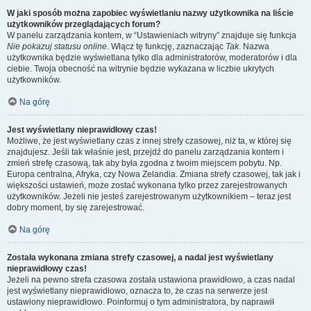
W jaki sposób można zapobiec wyświetlaniu nazwy użytkownika na liście
użytkowników przeglądających forum?
W panelu zarządzania kontem, w “Ustawieniach witryny” znajduje się funkcja
Nie pokazuj statusu online
. Włącz tę funkcję, zaznaczając
Tak
. Nazwa
użytkownika będzie wyświetlana tylko dla administratorów, moderatorów i dla
ciebie. Twoja obecność na witrynie będzie wykazana w liczbie ukrytych
użytkowników.
Na górę
Jest wyświetlany nieprawidłowy czas!
Możliwe, że jest wyświetlany czas z innej strefy czasowej, niż ta, w której się
znajdujesz. Jeśli tak właśnie jest, przejdź do panelu zarządzania kontem i
zmień strefę czasową, tak aby była zgodna z twoim miejscem pobytu. Np.
Europa centralna, Afryka, czy Nowa Zelandia. Zmiana strefy czasowej, tak jak i
większości ustawień, może zostać wykonana tylko przez zarejestrowanych
użytkowników. Jeżeli nie jesteś zarejestrowanym użytkownikiem – teraz jest
dobry moment, by się zarejestrować.
Na górę
Została wykonana zmiana strefy czasowej, a nadal jest wyświetlany
nieprawidłowy czas!
Jeżeli na pewno strefa czasowa została ustawiona prawidłowo, a czas nadal
jest wyświetlany nieprawidłowo, oznacza to, że czas na serwerze jest
ustawiony nieprawidłowo. Poinformuj o tym administratora, by naprawił