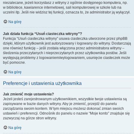
niezalecane, jeżeli korzystasz z witryny z ogólnie dostępnego komputera, np.
w bibliotece, kawiarence internetowej, sali komputerowej w szkole lub na
uczelni itp. Jeśli nie widzisz tej funkcji, oznacza to, że administrator ją wyłączył.
Na górę
Jak działa funkcja “Usuń ciasteczka witryny”?
Funkcja “Usuń ciasteczka witryny” usuwa ciasteczka utworzone przez phpBB
dzięki, którym użytkownik jest autoryzowany i logowany do witryny. Dostarczają
one również funkcję – jeśli została włączona przez administratora witryny –
śledzenia przeczytanych i nieprzeczytanych przez użytkownika postów. Jeśli
występują problemy z logowaniem/wylogowaniem, usunięcie ciasteczek może
być pomocne.
Na górę
Preferencje i ustawienia użytkownika
Jak zmienić moje ustawienia?
Jeżeli jesteś zarejestrowanym użytkownikiem, wszystkie twoje ustawienia są
zapisywane w bazie danych witryny. Aby je zmienić, przejdź do panelu
zarządzania swoim kontem. W tym miejscu możesz dokonać zmian swoich
ustawień i preferencji. Odnośnik do panelu o nazwie “Moje konto” znajduje się
zazwyczaj na górze stron witryny.
Na górę