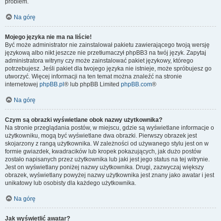
problem.
Na górę
Mojego języka nie ma na liście!
Być może administrator nie zainstalował pakietu zawierającego twoją wersję
językową albo nikt jeszcze nie przetłumaczył phpBB3 na twój język. Zapytaj
administratora witryny czy może zainstalować pakiet językowy, którego
potrzebujesz. Jeśli pakiet dla twojego języka nie istnieje, może spróbujesz go
utworzyć. Więcej informacji na ten temat można znaleźć na stronie
internetowej
phpBB.pl
® lub phpBB Limited
phpBB.com
®
Na górę
Czym są obrazki wyświetlane obok nazwy użytkownika?
Na stronie przeglądania postów, w miejscu, gdzie są wyświetlane informacje o
użytkowniku, mogą być wyświetlane dwa obrazki. Pierwszy obrazek jest
skojarzony z rangą użytkownika. W zależności od używanego stylu jest on w
formie gwiazdek, kwadracików lub kropek pokazujących, jak dużo postów
zostało napisanych przez użytkownika lub jaki jest jego status na tej witrynie.
Jest on wyświetlany poniżej nazwy użytkownika. Drugi, zazwyczaj większy
obrazek, wyświetlany powyżej nazwy użytkownika jest znany jako awatar i jest
unikatowy lub osobisty dla każdego użytkownika.
Na górę
Jak wyświetlić awatar?