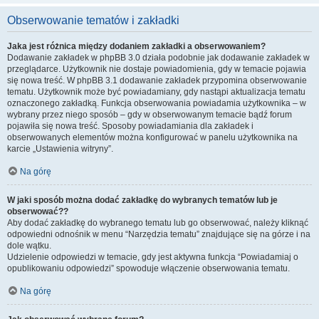
Obserwowanie tematów i zakładki
Jaka jest różnica między dodaniem zakładki a obserwowaniem?
Dodawanie zakładek w phpBB 3.0 działa podobnie jak dodawanie zakładek w
przeglądarce. Użytkownik nie dostaje powiadomienia, gdy w temacie pojawia
się nowa treść. W phpBB 3.1 dodawanie zakładek przypomina obserwowanie
tematu. Użytkownik może być powiadamiany, gdy nastąpi aktualizacja tematu
oznaczonego zakładką. Funkcja obserwowania powiadamia użytkownika – w
wybrany przez niego sposób – gdy w obserwowanym temacie bądź forum
pojawiła się nowa treść. Sposoby powiadamiania dla zakładek i
obserwowanych elementów można konfigurować w panelu użytkownika na
karcie „Ustawienia witryny”.
Na górę
W jaki sposób można dodać zakładkę do wybranych tematów lub je
obserwować??
Aby dodać zakładkę do wybranego tematu lub go obserwować, należy kliknąć
odpowiedni odnośnik w menu “Narzędzia tematu” znajdujące się na górze i na
dole wątku.
Udzielenie odpowiedzi w temacie, gdy jest aktywna funkcja “Powiadamiaj o
opublikowaniu odpowiedzi” spowoduje włączenie obserwowania tematu.
Na górę