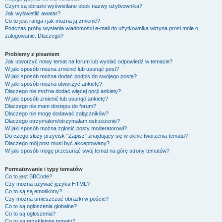
Czym są obrazki wyświetlane obok nazwy użytkownika?
Jak wyświetlić awatar?
Co to jest ranga i jak można ją zmienić?
Podczas próby wysłania wiadomości e-mail do użytkownika witryna prosi mnie o
zalogowanie. Dlaczego?
Problemy z pisaniem
Jak utworzyć nowy temat na forum lub wysłać odpowiedź w temacie?
W jaki sposób można zmienić lub usunąć post?
W jaki sposób można dodać podpis do swojego posta?
W jaki sposób można utworzyć ankietę?
Dlaczego nie można dodać więcej opcji ankiety?
W jaki sposób zmienić lub usunąć ankietę?
Dlaczego nie mam dostępu do forum?
Dlaczego nie mogę dodawać załączników?
Dlaczego otrzymałem/otrzymałam ostrzeżenie?
W jaki sposób można zgłosić posty moderatorowi?
Do czego służy przycisk “Zapisz” znajdujący się w oknie tworzenia tematu?
Dlaczego mój post musi być akceptowany?
W jaki sposób mogę przesunąć swój temat na górę strony tematów?
Formatowanie i typy tematów
Co to jest BBCode?
Czy można używać języka HTML?
Co to są są emotikony?
Czy można umieszczać obrazki w poście?
Co to są ogłoszenia globalne?
Co to są ogłoszenia?
Co to są przyklejone tematy?