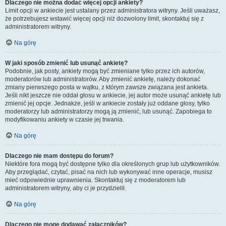
Dlaczego nie można dodać więcej opcji ankiety?
Limit opcji w ankiecie jest ustalany przez administratora witryny. Jeśli uważasz,
że potrzebujesz wstawić więcej opcji niż dozwolony limit, skontaktuj się z
administratorem witryny.
Na górę
W jaki sposób zmienić lub usunąć ankietę?
Podobnie, jak posty, ankiety mogą być zmieniane tylko przez ich autorów,
moderatorów lub administratorów. Aby zmienić ankietę, należy dokonać
zmiany pierwszego posta w wątku, z którym zawsze związana jest ankieta.
Jeśli nikt jeszcze nie oddał głosu w ankiecie, jej autor może usunąć ankietę lub
zmienić jej opcje. Jednakże, jeśli w ankiecie zostały już oddane głosy, tylko
moderatorzy lub administratorzy mogą ją zmienić, lub usunąć. Zapobiega to
modyfikowaniu ankiety w czasie jej trwania.
Na górę
Dlaczego nie mam dostępu do forum?
Niektóre fora mogą być dostępne tylko dla określonych grup lub użytkowników.
Aby przeglądać, czytać, pisać na nich lub wykonywać inne operacje, musisz
mieć odpowiednie uprawnienia. Skontaktuj się z moderatorem lub
administratorem witryny, aby ci je przydzielił.
Na górę
Dlaczego nie mogę dodawać załączników?