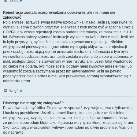
Na górę
Rejestracja została przeprowadzona poprawnie, ale nie mogę się
zalogować!
Po pierwsze, sprawdź swoją nazwę użytkownika i hasło. Jeśli są poprawne, to
wystąpiła jedna z dwóch przyczyn. Pierwszą z nich może być włączona funkcja
COPPA, a w czasie rejestracji została podana informacja, że masz mniej niż 13
lat. Wówczas należy wykonać instrukcje wysłane na twój adres e-mail. Jeśli nie
to było przyczyną, być może nie została aktywowana rejestracja. Niektóre
witryny przed pierwszym zalogowaniem wymagają aktywowania rejestracji
przez osobę rejestrującą się lub przez administratora. Informacja o tym była
wyświetlona podczas rejestracji. Jeśli została wysłana do ciebie wiadomość e-
mail, postępuj zgodnie z zawartymi w niej instrukcjami. Jeżeli taka wiadomość
do ciebie nie dotarła, być może został podany nieprawidłowy adres e-mail lub
wiadomość została zatrzymana przez filtr antyspamowy. Jeśli na pewno
podany przez ciebie adres e-mail jest prawidłowy, spróbuj skontaktować się z
administratorem.
Na górę
Dlaczego nie mogę się zalogować?
Powodów może być kilka. Po pierwsze sprawdź, czy twoja nazwa użytkownika
i hasło są prawidłowe. Jeżeli są prawidłowe, skontaktuj się z właścicielem
witryny i zapytaj, czy cię nie zablokowano. Istnieje też prawdopodobieństwo,
że problem powoduje błędna konfiguracja witryny, na której znajduje się forum.
Skontaktuj się z właścicielem witryny i powiadom go o tym problemie. Musi on
go naprawić.