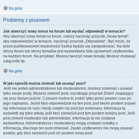
Na górę
Problemy z pisaniem
Jak utworzyć nowy temat na forum lub wysłać odpowiedź w temacie?
Aby utworzyć nowy temat na forum, należy nacisnąć przycisk „Nowy temat”,
aby odpowiedzieć w temacie, nacisnąć przycisk „Odpowiedz”. Być może, że
przed publikowaniem wiadomości trzeba będzie się zarejestrować. Na dole
strony forum lub strony tematów jest wyświetlana lista uprawnień użytkownika
na każdym forum. Na przykład: Możesz tworzyć nowe tematy, Możesz dodawać
załączniki itp.
Na górę
W jaki sposób można zmienić lub usunąć post?
Jeśli nie jesteś administratorem lub moderatorem, możesz zmieniać i usuwać
tylko swoje posty. Możesz zmienić post, naciskając przycisk
Zmień
znajdujący
się przy danym poście. Czasami można to zrobić tylko przez pewien czas po
jego napisaniu. Jeżeli ktoś odpowiedział na ten post, pod twoim postem pojawi
się informacja ile razy i kiedy ostatni raz post był zmieniany. Informacja ta
wyświetli się tylko wtedy, jeśli ktoś zamieścił pod tym postem kolejny post. Jeśli
post zmienił moderator lub administrator, informacja ta nie zostanie
wyświetlona. Administratorzy i moderatorzy mogą zostawić notatkę z
informacją, dlaczego ten post zmieniali. Zwykli użytkownicy nie mogą usuwać
postów, gdy ktoś zamieścił pod ich postem nowy post.