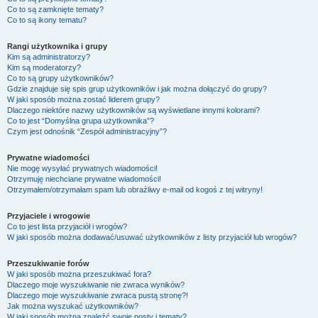
Co to są zamknięte tematy?
Co to są ikony tematu?
Rangi użytkownika i grupy
Kim są administratorzy?
Kim są moderatorzy?
Co to są grupy użytkowników?
Gdzie znajduje się spis grup użytkowników i jak można dołączyć do grupy?
W jaki sposób można zostać liderem grupy?
Dlaczego niektóre nazwy użytkowników są wyświetlane innymi kolorami?
Co to jest “Domyślna grupa użytkownika”?
Czym jest odnośnik “Zespół administracyjny”?
Prywatne wiadomości
Nie mogę wysyłać prywatnych wiadomości!
Otrzymuję niechciane prywatne wiadomości!
Otrzymałem/otrzymałam spam lub obraźliwy e-mail od kogoś z tej witryny!
Przyjaciele i wrogowie
Co to jest lista przyjaciół i wrogów?
W jaki sposób można dodawać/usuwać użytkowników z listy przyjaciół lub wrogów?
Przeszukiwanie forów
W jaki sposób można przeszukiwać fora?
Dlaczego moje wyszukiwanie nie zwraca wyników?
Dlaczego moje wyszukiwanie zwraca pustą stronę?!
Jak można wyszukać użytkowników?
W jaki sposób można znaleźć swoje posty i tematy?