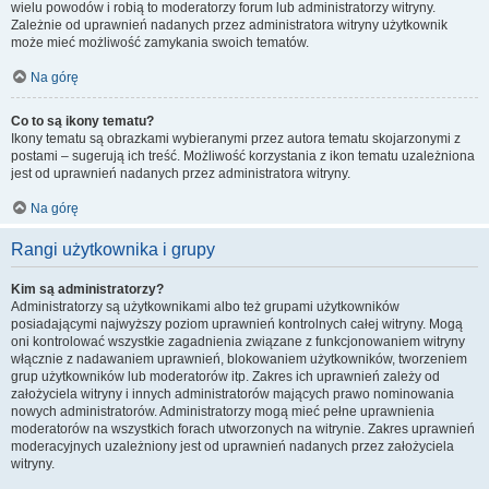
wielu powodów i robią to moderatorzy forum lub administratorzy witryny.
Zależnie od uprawnień nadanych przez administratora witryny użytkownik
może mieć możliwość zamykania swoich tematów.
Na górę
Co to są ikony tematu?
Ikony tematu są obrazkami wybieranymi przez autora tematu skojarzonymi z
postami – sugerują ich treść. Możliwość korzystania z ikon tematu uzależniona
jest od uprawnień nadanych przez administratora witryny.
Na górę
Rangi użytkownika i grupy
Kim są administratorzy?
Administratorzy są użytkownikami albo też grupami użytkowników
posiadającymi najwyższy poziom uprawnień kontrolnych całej witryny. Mogą
oni kontrolować wszystkie zagadnienia związane z funkcjonowaniem witryny
włącznie z nadawaniem uprawnień, blokowaniem użytkowników, tworzeniem
grup użytkowników lub moderatorów itp. Zakres ich uprawnień zależy od
założyciela witryny i innych administratorów mających prawo nominowania
nowych administratorów. Administratorzy mogą mieć pełne uprawnienia
moderatorów na wszystkich forach utworzonych na witrynie. Zakres uprawnień
moderacyjnych uzależniony jest od uprawnień nadanych przez założyciela
witryny.