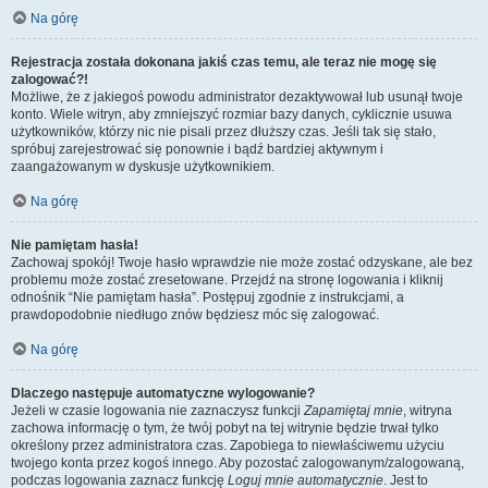
Na górę
Rejestracja została dokonana jakiś czas temu, ale teraz nie mogę się
zalogować?!
Możliwe, że z jakiegoś powodu administrator dezaktywował lub usunął twoje
konto. Wiele witryn, aby zmniejszyć rozmiar bazy danych, cyklicznie usuwa
użytkowników, którzy nic nie pisali przez dłuższy czas. Jeśli tak się stało,
spróbuj zarejestrować się ponownie i bądź bardziej aktywnym i
zaangażowanym w dyskusje użytkownikiem.
Na górę
Nie pamiętam hasła!
Zachowaj spokój! Twoje hasło wprawdzie nie może zostać odzyskane, ale bez
problemu może zostać zresetowane. Przejdź na stronę logowania i kliknij
odnośnik “Nie pamiętam hasła”. Postępuj zgodnie z instrukcjami, a
prawdopodobnie niedługo znów będziesz móc się zalogować.
Na górę
Dlaczego następuje automatyczne wylogowanie?
Jeżeli w czasie logowania nie zaznaczysz funkcji
Zapamiętaj mnie
, witryna
zachowa informację o tym, że twój pobyt na tej witrynie będzie trwał tylko
określony przez administratora czas. Zapobiega to niewłaściwemu użyciu
twojego konta przez kogoś innego. Aby pozostać zalogowanym/zalogowaną,
podczas logowania zaznacz funkcję
Loguj mnie automatycznie
. Jest to