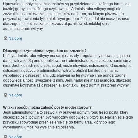
Uprawnienia dotyczące załączników są przydzielane dla każdego forum, dla
każdej grupy i dla każdego użytkownika. Administrator witryny mógł nie
zezwolić na zamieszczanie załączników na forum, na którym piszesz lub
przyznał uprawnienia tylko niektórym grupom. Jeśli nadal nie masz jasności,
dlaczego nie możesz zamieszczać załączników, skontaktuj się z
administratorem witryny.
Na górę
Dlaczego otrzymałem/otrzymałam ostrzeżenie?
Każdy administrator witryny ma swoje zasady i regulaminy obowiązujące na
danej witrynie. Są one opublikowane i administrator zaleca zapoznanie się z
nimi. Jeśli ktoś ich nie przestrzegał, może otrzymać ostrzeżenie. O udzieleniu
ostrzeżenia decyduje administrator witryny. phpBB Limited nie ma nic
wspólnego z ostrzeżeniami udzielanymi na tej witrynie i nie ponosi żadnej
odpowiedzialności związanej z nimi. Jeśli nadal nie masz jasności, dlaczego
otrzymałeś/otrzymałaś ostrzeżenie, skontaktuj się z administratorem witryny.
Na górę
W jaki sposób można zgłosić posty moderatorowi?
Jeśli administrator na to zezwolił, w prawym górnym rogu treści posta, który
chcesz zgłosić, powinien być widoczny odpowiedni przycisk. Naciśnięcie tego
przycisku spowoduje przeniesienie cię do formularza, który po jego
wypełnieniu umożliwi wysłanie zgłoszenia.
Na górę