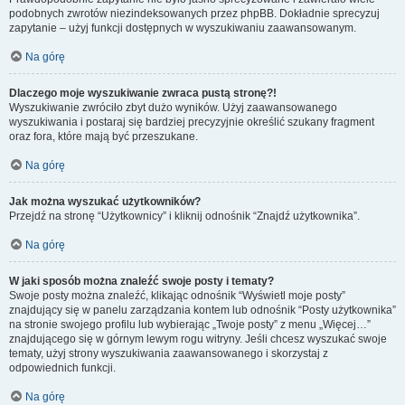
podobnych zwrotów niezindeksowanych przez phpBB. Dokładnie sprecyzuj
zapytanie – użyj funkcji dostępnych w wyszukiwaniu zaawansowanym.
Na górę
Dlaczego moje wyszukiwanie zwraca pustą stronę?!
Wyszukiwanie zwróciło zbyt dużo wyników. Użyj zaawansowanego
wyszukiwania i postaraj się bardziej precyzyjnie określić szukany fragment
oraz fora, które mają być przeszukane.
Na górę
Jak można wyszukać użytkowników?
Przejdź na stronę “Użytkownicy” i kliknij odnośnik “Znajdź użytkownika”.
Na górę
W jaki sposób można znaleźć swoje posty i tematy?
Swoje posty można znaleźć, klikając odnośnik “Wyświetl moje posty”
znajdujący się w panelu zarządzania kontem lub odnośnik “Posty użytkownika”
na stronie swojego profilu lub wybierając „Twoje posty” z menu „Więcej…”
znajdującego się w górnym lewym rogu witryny. Jeśli chcesz wyszukać swoje
tematy, użyj strony wyszukiwania zaawansowanego i skorzystaj z
odpowiednich funkcji.
Na górę