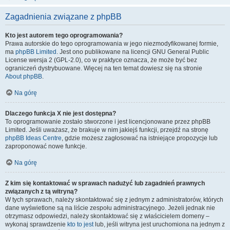
Zagadnienia związane z phpBB
Kto jest autorem tego oprogramowania?
Prawa autorskie do tego oprogramowania w jego niezmodyfikowanej formie,
ma
phpBB Limited
. Jest ono publikowane na licencji GNU General Public
License wersja 2 (GPL-2.0), co w praktyce oznacza, że może być bez
ograniczeń dystrybuowane. Więcej na ten temat dowiesz się na stronie
About phpBB
.
Na górę
Dlaczego funkcja X nie jest dostępna?
To oprogramowanie zostało stworzone i jest licencjonowane przez phpBB
Limited. Jeśli uważasz, że brakuje w nim jakiejś funkcji, przejdź na stronę
phpBB Ideas Centre
, gdzie możesz zagłosować na istniejące propozycje lub
zaproponować nowe funkcje.
Na górę
Z kim się kontaktować w sprawach nadużyć lub zagadnień prawnych
związanych z tą witryną?
W tych sprawach, należy skontaktować się z jednym z administratorów, których
dane wyświetlone są na liście zespołu administracyjnego. Jeżeli jednak nie
otrzymasz odpowiedzi, należy skontaktować się z właścicielem domeny –
wykonaj sprawdzenie
kto to jest
lub, jeśli witryna jest uruchomiona na jednym z