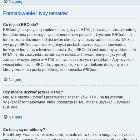
Na górę
Formatowanie i typy tematów
Co to jest BBCode?
BBCode jest specjalną implementacją języka HTML, która daje lepszą kontrolę
formatowania poszczególnych elementów w postach. Używanie BBCode na
forum jest uzależnione od ustawień określanych przez administratora. Można
wyłączyć BBCode w poszczególnych postach, zaznaczając odpowiednią
funkcję w formularzu tworzenia posta. Sam BBCode jest podobny w składni do
HTML-a, ale znaczniki zawarte są w nawiasach kwadratowych [przykład]
zamiast w używanych w HTML-u nawiasach ostrych <przykład>. Aby uzyskać
więcej informacji o BBCode, zapoznaj się z przewodnikiem dostępnym ze
strony tworzenia posta po kliknięciu odnośnika
BBCode
.
Na górę
Czy można używać języka HTML?
Nie. Nie można używać i przetwarzać znaczników HTML na tej witrynie.
Większość formatowania, które dostarcza HTML, można uzyskać, używając
BBCode.
Na górę
Co to są są emotikony?
Emotikony, zwane też uśmieszkami, to małe obrazki, które mogą być użyte do
wyrażania emocji. Do wyrażania emocji można też stosować krótkie kody, np. :)