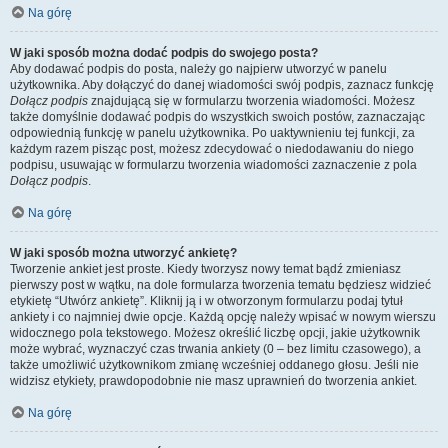
Na górę
W jaki sposób można dodać podpis do swojego posta?
Aby dodawać podpis do posta, należy go najpierw utworzyć w panelu
użytkownika. Aby dołączyć do danej wiadomości swój podpis, zaznacz funkcję
Dołącz podpis
znajdującą się w formularzu tworzenia wiadomości. Możesz
także domyślnie dodawać podpis do wszystkich swoich postów, zaznaczając
odpowiednią funkcję w panelu użytkownika. Po uaktywnieniu tej funkcji, za
każdym razem pisząc post, możesz zdecydować o niedodawaniu do niego
podpisu, usuwając w formularzu tworzenia wiadomości zaznaczenie z pola
Dołącz podpis
.
Na górę
W jaki sposób można utworzyć ankietę?
Tworzenie ankiet jest proste. Kiedy tworzysz nowy temat bądź zmieniasz
pierwszy post w wątku, na dole formularza tworzenia tematu będziesz widzieć
etykietę “Utwórz ankietę”. Kliknij ją i w otworzonym formularzu podaj tytuł
ankiety i co najmniej dwie opcje. Każdą opcję należy wpisać w nowym wierszu
widocznego pola tekstowego. Możesz określić liczbę opcji, jakie użytkownik
może wybrać, wyznaczyć czas trwania ankiety (0 – bez limitu czasowego), a
także umożliwić użytkownikom zmianę wcześniej oddanego głosu. Jeśli nie
widzisz etykiety, prawdopodobnie nie masz uprawnień do tworzenia ankiet.
Na górę