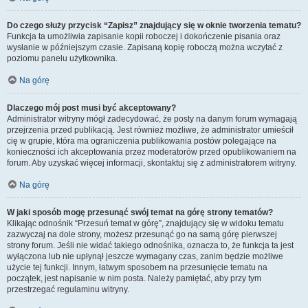
Do czego służy przycisk “Zapisz” znajdujący się w oknie tworzenia tematu?
Funkcja ta umożliwia zapisanie kopii roboczej i dokończenie pisania oraz
wysłanie w późniejszym czasie. Zapisaną kopię roboczą można wczytać z
poziomu panelu użytkownika.
Na górę
Dlaczego mój post musi być akceptowany?
Administrator witryny mógł zadecydować, że posty na danym forum wymagają
przejrzenia przed publikacją. Jest również możliwe, że administrator umieścił
cię w grupie, która ma ograniczenia publikowania postów polegające na
konieczności ich akceptowania przez moderatorów przed opublikowaniem na
forum. Aby uzyskać więcej informacji, skontaktuj się z administratorem witryny.
Na górę
W jaki sposób mogę przesunąć swój temat na górę strony tematów?
Klikając odnośnik “Przesuń temat w górę”, znajdujący się w widoku tematu
zazwyczaj na dole strony, możesz przesunąć go na samą górę pierwszej
strony forum. Jeśli nie widać takiego odnośnika, oznacza to, że funkcja ta jest
wyłączona lub nie upłynął jeszcze wymagany czas, zanim będzie możliwe
użycie tej funkcji. Innym, łatwym sposobem na przesunięcie tematu na
początek, jest napisanie w nim posta. Należy pamiętać, aby przy tym
przestrzegać regulaminu witryny.