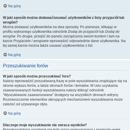
Na górę
W jaki sposób można dodawać/usuwać użytkowników z listy przyjaciół lub
wrogów?
Można dodawać użytkowników na dwa sposoby. Po pierwsze, klikając w
profilu wybranego użytkownika odnośnik
Dodaj do przyjaciół
lub
Dodaj do
wrogów
. Po drugie, przejść do panelu zarządzania swoim kontem i tam na
karcie
Przyjaciele i wrogowie
wprowadzić odpowiednie dane użytkownika. Na
tej samej karcie można także usuwać użytkowników z list.
Na górę
Przeszukiwanie forów
W jaki sposób można przeszukiwać fora?
Należy wprowadzić poszukiwaną frazę w pole wyszukiwania znajdujące się na
stronie wykazu forów, a także stronach forów i tematów. W celu uzyskania
zaawansowanych funkcji wyszukiwania należy kliknąć odnośnik
“Wyszukiwanie zaawansowane” dostępny na wszystkich stronach witryny.
Rozmieszczenie elementów sterujących mechanizmem wyszukiwania może
zależeć od używanego stylu.
Na górę
Dlaczego moje wyszukiwanie nie zwraca wyników?
Prawdopodobnie zapytanie nie było jasno sprecyzowane i zawierało wiele