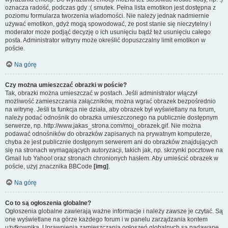
oznacza radość, podczas gdy :( smutek. Pełna lista emotikon jest dostępna z
poziomu formularza tworzenia wiadomości. Nie należy jednak nadmiernie
używać emotikon, gdyż mogą spowodować, że post stanie się nieczytelny i
moderator może podjąć decyzję o ich usunięciu bądź też usunięciu całego
posta. Administrator witryny może określić dopuszczalny limit emotikon w
poście.
Na górę
Czy można umieszczać obrazki w poście?
Tak, obrazki można umieszczać w postach. Jeśli administrator włączył
możliwość zamieszczania załączników, można wgrać obrazek bezpośrednio
na witrynę. Jeśli ta funkcja nie działa, aby obrazek był wyświetlany na forum,
należy podać odnośnik do obrazka umieszczonego na publicznie dostępnym
serwerze, np. http://www.jakas_strona.com/moj_obrazek.gif. Nie można
podawać odnośników do obrazków zapisanych na prywatnym komputerze,
chyba że jest publicznie dostępnym serwerem ani do obrazków znajdujących
się na stronach wymagających autoryzacji, takich jak, np. skrzynki pocztowe na
Gmail lub Yahoo! oraz stronach chronionych hasłem. Aby umieścić obrazek w
poście, użyj znacznika BBCode
[img]
.
Na górę
Co to są ogłoszenia globalne?
Ogłoszenia globalne zawierają ważne informacje i należy zawsze je czytać. Są
one wyświetlane na górze każdego forum i w panelu zarządzania kontem
użytkownika. Uprawnienia zamieszczania ogłoszeń globalnych są nadawane