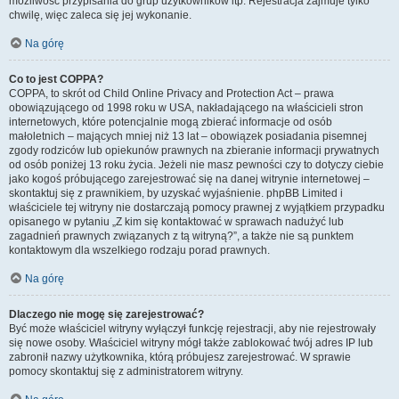
możliwość przypisania do grup użytkowników itp. Rejestracja zajmuje tylko
chwilę, więc zaleca się jej wykonanie.
Na górę
Co to jest COPPA?
COPPA, to skrót od Child Online Privacy and Protection Act – prawa
obowiązującego od 1998 roku w USA, nakładającego na właścicieli stron
internetowych, które potencjalnie mogą zbierać informacje od osób
małoletnich – mających mniej niż 13 lat – obowiązek posiadania pisemnej
zgody rodziców lub opiekunów prawnych na zbieranie informacji prywatnych
od osób poniżej 13 roku życia. Jeżeli nie masz pewności czy to dotyczy ciebie
jako kogoś próbującego zarejestrować się na danej witrynie internetowej –
skontaktuj się z prawnikiem, by uzyskać wyjaśnienie. phpBB Limited i
właściciele tej witryny nie dostarczają pomocy prawnej z wyjątkiem przypadku
opisanego w pytaniu „Z kim się kontaktować w sprawach nadużyć lub
zagadnień prawnych związanych z tą witryną?”, a także nie są punktem
kontaktowym dla wszelkiego rodzaju porad prawnych.
Na górę
Dlaczego nie mogę się zarejestrować?
Być może właściciel witryny wyłączył funkcję rejestracji, aby nie rejestrowały
się nowe osoby. Właściciel witryny mógł także zablokować twój adres IP lub
zabronił nazwy użytkownika, którą próbujesz zarejestrować. W sprawie
pomocy skontaktuj się z administratorem witryny.