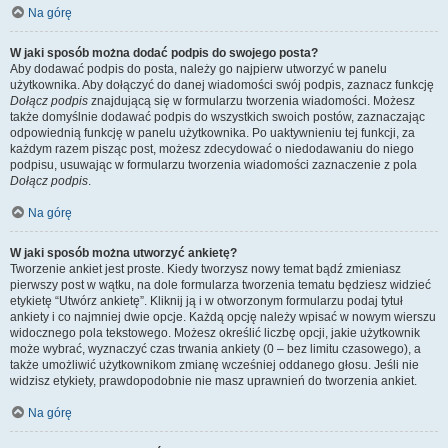
Na górę
W jaki sposób można dodać podpis do swojego posta?
Aby dodawać podpis do posta, należy go najpierw utworzyć w panelu
użytkownika. Aby dołączyć do danej wiadomości swój podpis, zaznacz funkcję
Dołącz podpis
znajdującą się w formularzu tworzenia wiadomości. Możesz
także domyślnie dodawać podpis do wszystkich swoich postów, zaznaczając
odpowiednią funkcję w panelu użytkownika. Po uaktywnieniu tej funkcji, za
każdym razem pisząc post, możesz zdecydować o niedodawaniu do niego
podpisu, usuwając w formularzu tworzenia wiadomości zaznaczenie z pola
Dołącz podpis
.
Na górę
W jaki sposób można utworzyć ankietę?
Tworzenie ankiet jest proste. Kiedy tworzysz nowy temat bądź zmieniasz
pierwszy post w wątku, na dole formularza tworzenia tematu będziesz widzieć
etykietę “Utwórz ankietę”. Kliknij ją i w otworzonym formularzu podaj tytuł
ankiety i co najmniej dwie opcje. Każdą opcję należy wpisać w nowym wierszu
widocznego pola tekstowego. Możesz określić liczbę opcji, jakie użytkownik
może wybrać, wyznaczyć czas trwania ankiety (0 – bez limitu czasowego), a
także umożliwić użytkownikom zmianę wcześniej oddanego głosu. Jeśli nie
widzisz etykiety, prawdopodobnie nie masz uprawnień do tworzenia ankiet.
Na górę