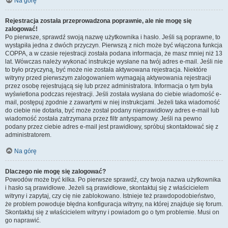
Na górę
Rejestracja została przeprowadzona poprawnie, ale nie mogę się
zalogować!
Po pierwsze, sprawdź swoją nazwę użytkownika i hasło. Jeśli są poprawne, to
wystąpiła jedna z dwóch przyczyn. Pierwszą z nich może być włączona funkcja
COPPA, a w czasie rejestracji została podana informacja, że masz mniej niż 13
lat. Wówczas należy wykonać instrukcje wysłane na twój adres e-mail. Jeśli nie
to było przyczyną, być może nie została aktywowana rejestracja. Niektóre
witryny przed pierwszym zalogowaniem wymagają aktywowania rejestracji
przez osobę rejestrującą się lub przez administratora. Informacja o tym była
wyświetlona podczas rejestracji. Jeśli została wysłana do ciebie wiadomość e-
mail, postępuj zgodnie z zawartymi w niej instrukcjami. Jeżeli taka wiadomość
do ciebie nie dotarła, być może został podany nieprawidłowy adres e-mail lub
wiadomość została zatrzymana przez filtr antyspamowy. Jeśli na pewno
podany przez ciebie adres e-mail jest prawidłowy, spróbuj skontaktować się z
administratorem.
Na górę
Dlaczego nie mogę się zalogować?
Powodów może być kilka. Po pierwsze sprawdź, czy twoja nazwa użytkownika
i hasło są prawidłowe. Jeżeli są prawidłowe, skontaktuj się z właścicielem
witryny i zapytaj, czy cię nie zablokowano. Istnieje też prawdopodobieństwo,
że problem powoduje błędna konfiguracja witryny, na której znajduje się forum.
Skontaktuj się z właścicielem witryny i powiadom go o tym problemie. Musi on
go naprawić.