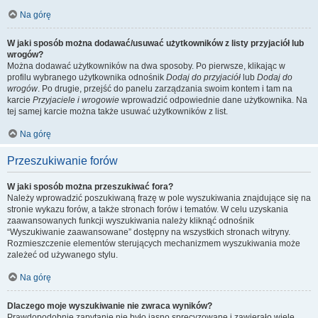
Na górę
W jaki sposób można dodawać/usuwać użytkowników z listy przyjaciół lub
wrogów?
Można dodawać użytkowników na dwa sposoby. Po pierwsze, klikając w
profilu wybranego użytkownika odnośnik
Dodaj do przyjaciół
lub
Dodaj do
wrogów
. Po drugie, przejść do panelu zarządzania swoim kontem i tam na
karcie
Przyjaciele i wrogowie
wprowadzić odpowiednie dane użytkownika. Na
tej samej karcie można także usuwać użytkowników z list.
Na górę
Przeszukiwanie forów
W jaki sposób można przeszukiwać fora?
Należy wprowadzić poszukiwaną frazę w pole wyszukiwania znajdujące się na
stronie wykazu forów, a także stronach forów i tematów. W celu uzyskania
zaawansowanych funkcji wyszukiwania należy kliknąć odnośnik
“Wyszukiwanie zaawansowane” dostępny na wszystkich stronach witryny.
Rozmieszczenie elementów sterujących mechanizmem wyszukiwania może
zależeć od używanego stylu.
Na górę
Dlaczego moje wyszukiwanie nie zwraca wyników?
Prawdopodobnie zapytanie nie było jasno sprecyzowane i zawierało wiele