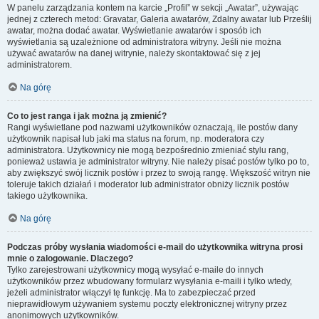
W panelu zarządzania kontem na karcie „Profil” w sekcji „Awatar”, używając
jednej z czterech metod: Gravatar, Galeria awatarów, Zdalny awatar lub Prześlij
awatar, można dodać awatar. Wyświetlanie awatarów i sposób ich
wyświetlania są uzależnione od administratora witryny. Jeśli nie można
używać awatarów na danej witrynie, należy skontaktować się z jej
administratorem.
Na górę
Co to jest ranga i jak można ją zmienić?
Rangi wyświetlane pod nazwami użytkowników oznaczają, ile postów dany
użytkownik napisał lub jaki ma status na forum, np. moderatora czy
administratora. Użytkownicy nie mogą bezpośrednio zmieniać stylu rang,
ponieważ ustawia je administrator witryny. Nie należy pisać postów tylko po to,
aby zwiększyć swój licznik postów i przez to swoją rangę. Większość witryn nie
toleruje takich działań i moderator lub administrator obniży licznik postów
takiego użytkownika.
Na górę
Podczas próby wysłania wiadomości e-mail do użytkownika witryna prosi
mnie o zalogowanie. Dlaczego?
Tylko zarejestrowani użytkownicy mogą wysyłać e-maile do innych
użytkowników przez wbudowany formularz wysyłania e-maili i tylko wtedy,
jeżeli administrator włączył tę funkcję. Ma to zabezpieczać przed
nieprawidłowym używaniem systemu poczty elektronicznej witryny przez
anonimowych użytkowników.