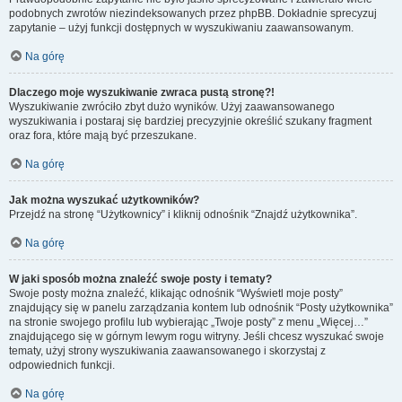
podobnych zwrotów niezindeksowanych przez phpBB. Dokładnie sprecyzuj
zapytanie – użyj funkcji dostępnych w wyszukiwaniu zaawansowanym.
Na górę
Dlaczego moje wyszukiwanie zwraca pustą stronę?!
Wyszukiwanie zwróciło zbyt dużo wyników. Użyj zaawansowanego
wyszukiwania i postaraj się bardziej precyzyjnie określić szukany fragment
oraz fora, które mają być przeszukane.
Na górę
Jak można wyszukać użytkowników?
Przejdź na stronę “Użytkownicy” i kliknij odnośnik “Znajdź użytkownika”.
Na górę
W jaki sposób można znaleźć swoje posty i tematy?
Swoje posty można znaleźć, klikając odnośnik “Wyświetl moje posty”
znajdujący się w panelu zarządzania kontem lub odnośnik “Posty użytkownika”
na stronie swojego profilu lub wybierając „Twoje posty” z menu „Więcej…”
znajdującego się w górnym lewym rogu witryny. Jeśli chcesz wyszukać swoje
tematy, użyj strony wyszukiwania zaawansowanego i skorzystaj z
odpowiednich funkcji.
Na górę