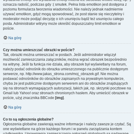
oznacza radość, podczas gdy :( smutek. Pełna lista emotikon jest dostępna z
poziomu formularza tworzenia wiadomości. Nie należy jednak nadmiernie
używać emotikon, gdyż mogą spowodować, że post stanie się nieczytelny i
moderator może podjąć decyzję o ich usunięciu bądź też usunięciu całego
posta. Administrator witryny może określić dopuszczalny limit emotikon w
poście.
Na górę
Czy można umieszczać obrazki w poście?
Tak, obrazki można umieszczać w postach. Jeśli administrator włączył
możliwość zamieszczania załączników, można wgrać obrazek bezpośrednio
na witrynę. Jeśli ta funkcja nie działa, aby obrazek był wyświetlany na forum,
należy podać odnośnik do obrazka umieszczonego na publicznie dostępnym
serwerze, np. http://www.jakas_strona.com/moj_obrazek.gif. Nie można
podawać odnośników do obrazków zapisanych na prywatnym komputerze,
chyba że jest publicznie dostępnym serwerem ani do obrazków znajdujących
się na stronach wymagających autoryzacji, takich jak, np. skrzynki pocztowe na
Gmail lub Yahoo! oraz stronach chronionych hasłem. Aby umieścić obrazek w
poście, użyj znacznika BBCode
[img]
.
Na górę
Co to są ogłoszenia globalne?
Ogłoszenia globalne zawierają ważne informacje i należy zawsze je czytać. Są
one wyświetlane na górze każdego forum i w panelu zarządzania kontem
użytkownika. Uprawnienia zamieszczania ogłoszeń globalnych są nadawane