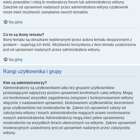
wielu powodów i robią to moderatorzy forum lub administratorzy witryny.
Zależnie od uprawnień nadanych przez administratora witryny użytkownik
może mieć możliwość zamykania swoich tematów.
Na górę
Co to są ikony tematu?
Ikony tematu są obrazkami wybieranymi przez autora tematu skojarzonymi z
postami – sugerują ich treść. Możliwość korzystania z ikon tematu uzależniona
jest od uprawnień nadanych przez administratora witryny.
Na górę
Rangi użytkownika i grupy
Kim są administratorzy?
Administratorzy są użytkownikami albo też grupami użytkowników
posiadającymi najwyższy poziom uprawnień kontrolnych całej witryny. Mogą
oni kontrolować wszystkie zagadnienia związane z funkcjonowaniem witryny
włącznie z nadawaniem uprawnień, blokowaniem użytkowników, tworzeniem
grup użytkowników lub moderatorów itp. Zakres ich uprawnień zależy od
założyciela witryny i innych administratorów mających prawo nominowania
nowych administratorów. Administratorzy mogą mieć pełne uprawnienia
moderatorów na wszystkich forach utworzonych na witrynie. Zakres uprawnień
moderacyjnych uzależniony jest od uprawnień nadanych przez założyciela
witryny.