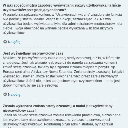
W jaki sposób można zapobiec wyświetlaniu nazwy użytkownika na liście
użytkowników przeglądających forum?
W panelu zarządzania kontem, w “Ustawieniach witryny” znajduje się funkcja
Nie pokazuj statusu online
. Włącz tę funkcję, zaznaczając
Tak
. Nazwa
użytkownika będzie wyświetlana tylko dla administratorów, moderatorów i dla
ciebie. Twoja obecność na witrynie będzie wykazana w liczbie ukrytych
użytkowników.
Na górę
Jest wyświetlany nieprawidłowy czas!
Możliwe, że jest wyświetlany czas z innej strefy czasowej, niż ta, w której się
znajdujesz. Jeśli tak właśnie jest, przejdź do panelu zarządzania kontem i
zmień strefę czasową, tak aby była zgodna z twoim miejscem pobytu. Np.
Europa centralna, Afryka, czy Nowa Zelandia. Zmiana strefy czasowej, tak jak i
większości ustawień, może zostać wykonana tylko przez zarejestrowanych
użytkowników. Jeżeli nie jesteś zarejestrowanym użytkownikiem – teraz jest
dobry moment, by się zarejestrować.
Na górę
Została wykonana zmiana strefy czasowej, a nadal jest wyświetlany
nieprawidłowy czas!
Jeżeli na pewno strefa czasowa została ustawiona prawidłowo, a czas nadal
jest wyświetlany nieprawidłowo, oznacza to, że czas na serwerze jest
ustawiony nieprawidłowo. Poinformuj o tym administratora, by naprawił