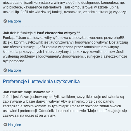
niezalecane, jeżeli korzystasz z witryny z ogólnie dostępnego komputera, np.
w bibliotece, kawiarence internetowej, sali komputerowej w szkole lub na
uczelni itp. Jeśli nie widzisz tej funkcji, oznacza to, że administrator ją wyłączył.
Na górę
Jak działa funkcja “Usuń ciasteczka witryny”?
Funkcja “Usuń ciasteczka witryny” usuwa ciasteczka utworzone przez phpBB
dzięki, którym użytkownik jest autoryzowany i logowany do witryny. Dostarczają
one również funkcję – jeśli została włączona przez administratora witryny –
śledzenia przeczytanych i nieprzeczytanych przez użytkownika postów. Jeśli
występują problemy z logowaniem/wylogowaniem, usunięcie ciasteczek może
być pomocne.
Na górę
Preferencje i ustawienia użytkownika
Jak zmienić moje ustawienia?
Jeżeli jesteś zarejestrowanym użytkownikiem, wszystkie twoje ustawienia są
zapisywane w bazie danych witryny. Aby je zmienić, przejdź do panelu
zarządzania swoim kontem. W tym miejscu możesz dokonać zmian swoich
ustawień i preferencji. Odnośnik do panelu o nazwie “Moje konto” znajduje się
zazwyczaj na górze stron witryny.
Na górę