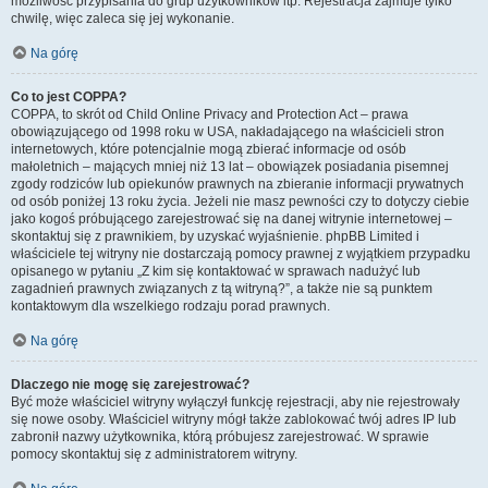
możliwość przypisania do grup użytkowników itp. Rejestracja zajmuje tylko
chwilę, więc zaleca się jej wykonanie.
Na górę
Co to jest COPPA?
COPPA, to skrót od Child Online Privacy and Protection Act – prawa
obowiązującego od 1998 roku w USA, nakładającego na właścicieli stron
internetowych, które potencjalnie mogą zbierać informacje od osób
małoletnich – mających mniej niż 13 lat – obowiązek posiadania pisemnej
zgody rodziców lub opiekunów prawnych na zbieranie informacji prywatnych
od osób poniżej 13 roku życia. Jeżeli nie masz pewności czy to dotyczy ciebie
jako kogoś próbującego zarejestrować się na danej witrynie internetowej –
skontaktuj się z prawnikiem, by uzyskać wyjaśnienie. phpBB Limited i
właściciele tej witryny nie dostarczają pomocy prawnej z wyjątkiem przypadku
opisanego w pytaniu „Z kim się kontaktować w sprawach nadużyć lub
zagadnień prawnych związanych z tą witryną?”, a także nie są punktem
kontaktowym dla wszelkiego rodzaju porad prawnych.
Na górę
Dlaczego nie mogę się zarejestrować?
Być może właściciel witryny wyłączył funkcję rejestracji, aby nie rejestrowały
się nowe osoby. Właściciel witryny mógł także zablokować twój adres IP lub
zabronił nazwy użytkownika, którą próbujesz zarejestrować. W sprawie
pomocy skontaktuj się z administratorem witryny.