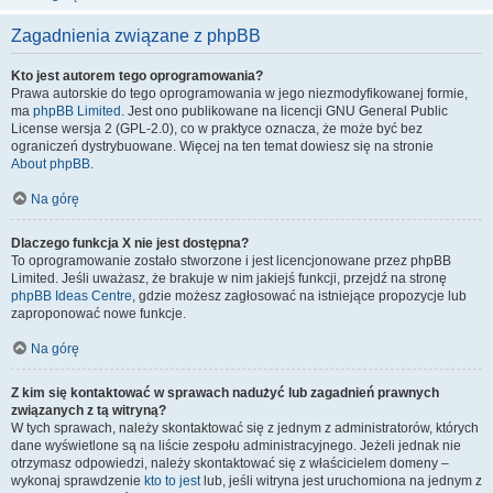
Zagadnienia związane z phpBB
Kto jest autorem tego oprogramowania?
Prawa autorskie do tego oprogramowania w jego niezmodyfikowanej formie,
ma
phpBB Limited
. Jest ono publikowane na licencji GNU General Public
License wersja 2 (GPL-2.0), co w praktyce oznacza, że może być bez
ograniczeń dystrybuowane. Więcej na ten temat dowiesz się na stronie
About phpBB
.
Na górę
Dlaczego funkcja X nie jest dostępna?
To oprogramowanie zostało stworzone i jest licencjonowane przez phpBB
Limited. Jeśli uważasz, że brakuje w nim jakiejś funkcji, przejdź na stronę
phpBB Ideas Centre
, gdzie możesz zagłosować na istniejące propozycje lub
zaproponować nowe funkcje.
Na górę
Z kim się kontaktować w sprawach nadużyć lub zagadnień prawnych
związanych z tą witryną?
W tych sprawach, należy skontaktować się z jednym z administratorów, których
dane wyświetlone są na liście zespołu administracyjnego. Jeżeli jednak nie
otrzymasz odpowiedzi, należy skontaktować się z właścicielem domeny –
wykonaj sprawdzenie
kto to jest
lub, jeśli witryna jest uruchomiona na jednym z