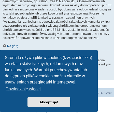
darmowych serwisów, np. Yahoo!, free.fr, f2s.com, itp., z kierownictwem lub
wydziałem nadużyć tego serwisu. Absolutnie
nie należy
do kompetencji phpBB
Limited i nie może ona w żaden sposób być obarczana odpowiedzialnością za
to w jaki sposób, gdzie lub przez kogo ta witryna jest używana. Proszę nie
kontaktować się z phpBB Limited w sprawach zagadnień prawnych
(wstrzymania i zaniechania, odpowiedzialności, szkalujących komentarzy itp.)
bezpośrednio nie związanych
z witryną phpBB.com lub oprogramowaniem
phpBB samym w sobie. Jeśli do phpBB Limited zostanie wysłana wiadomość
dotycząca
innych podmiotów
używających tego oprogramowania, nie należy
oczekiwać odpowiedzi, lub zostanie udzielona odpowiedź lakoniczna.
Na górę
Jak nawiązać kontakt z administratorem witryny?
Strona ta używa plików cookies (tzw. ciasteczka)
Wszyscy użytkownicy witryny mogą używać – jeśli funkcja ta jest włączona
w celach statystycznych, reklamowych oraz
przez administratora witryny – formularza „Kontakt z nami”. Członkowie witryny
mogą także używać odnośnika „Zespół administracyjny”.
funkcjonalnych. Warunki przechowywania lub
dostępu do plików cookies można określić w
Na górę
ustawieniach przeglądarki internetowej.
Dowiedz się więcej
Strona główna
Usuń ciasteczka witryny
Strefa czasowa
UTC+02:00
Akceptuję!
Technologię dostarcza
phpBB
® Forum Software © phpBB Limited
Polski pakiet językowy dostarcza
phpBB.pl
Zasady ochrony danych osobowych
|
Regulamin