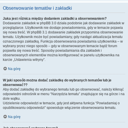
Obserwowanie tematów i zakładki
Jaka jest różnica między dodaniem zakładki a obserwowaniem?
Dodawanie zakładek w phpBB 3.0 działa podobnie jak dodawanie zakładek w
przeglądarce. Użytkownik nie dostaje powiadomienia, gdy w temacie pojawia
się nowa treść. W phpBB 3.1 dodawanie zakładek przypomina obserwowanie
tematu. Użytkownik może być powiadamiany, gdy nastąpi aktualizacja tematu
oznaczonego zakładką. Funkcja obserwowania powiadamia użytkownika – w
wybrany przez niego sposób – gdy w obserwowanym temacie bądź forum
pojawiła się nowa treść. Sposoby powiadamiania dla zakładek i
obserwowanych elementów można konfigurować w panelu użytkownika na
karcie „Ustawienia witryny”.
Na górę
W jaki sposób można dodać zakładkę do wybranych tematów lub je
obserwować??
Aby dodać zakładkę do wybranego tematu lub go obserwować, należy kliknąć
odpowiedni odnośnik w menu “Narzędzia tematu” znajdujące się na górze i na
dole wątku.
Udzielenie odpowiedzi w temacie, gdy jest aktywna funkcja “Powiadamiaj o
opublikowaniu odpowiedzi” spowoduje włączenie obserwowania tematu.
Na górę