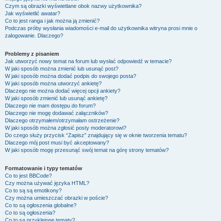
Czym są obrazki wyświetlane obok nazwy użytkownika?
Jak wyświetlić awatar?
Co to jest ranga i jak można ją zmienić?
Podczas próby wysłania wiadomości e-mail do użytkownika witryna prosi mnie o
zalogowanie. Dlaczego?
Problemy z pisaniem
Jak utworzyć nowy temat na forum lub wysłać odpowiedź w temacie?
W jaki sposób można zmienić lub usunąć post?
W jaki sposób można dodać podpis do swojego posta?
W jaki sposób można utworzyć ankietę?
Dlaczego nie można dodać więcej opcji ankiety?
W jaki sposób zmienić lub usunąć ankietę?
Dlaczego nie mam dostępu do forum?
Dlaczego nie mogę dodawać załączników?
Dlaczego otrzymałem/otrzymałam ostrzeżenie?
W jaki sposób można zgłosić posty moderatorowi?
Do czego służy przycisk “Zapisz” znajdujący się w oknie tworzenia tematu?
Dlaczego mój post musi być akceptowany?
W jaki sposób mogę przesunąć swój temat na górę strony tematów?
Formatowanie i typy tematów
Co to jest BBCode?
Czy można używać języka HTML?
Co to są są emotikony?
Czy można umieszczać obrazki w poście?
Co to są ogłoszenia globalne?
Co to są ogłoszenia?
Co to są przyklejone tematy?