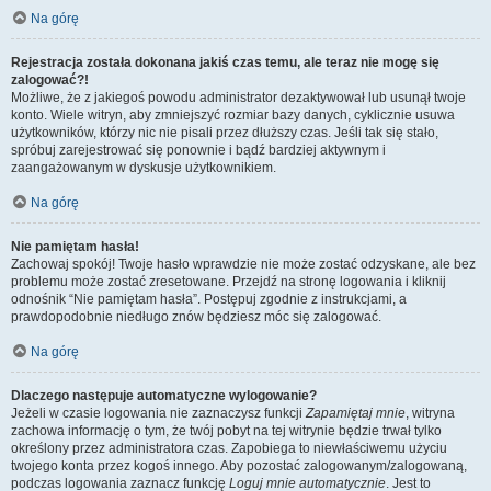
Na górę
Rejestracja została dokonana jakiś czas temu, ale teraz nie mogę się
zalogować?!
Możliwe, że z jakiegoś powodu administrator dezaktywował lub usunął twoje
konto. Wiele witryn, aby zmniejszyć rozmiar bazy danych, cyklicznie usuwa
użytkowników, którzy nic nie pisali przez dłuższy czas. Jeśli tak się stało,
spróbuj zarejestrować się ponownie i bądź bardziej aktywnym i
zaangażowanym w dyskusje użytkownikiem.
Na górę
Nie pamiętam hasła!
Zachowaj spokój! Twoje hasło wprawdzie nie może zostać odzyskane, ale bez
problemu może zostać zresetowane. Przejdź na stronę logowania i kliknij
odnośnik “Nie pamiętam hasła”. Postępuj zgodnie z instrukcjami, a
prawdopodobnie niedługo znów będziesz móc się zalogować.
Na górę
Dlaczego następuje automatyczne wylogowanie?
Jeżeli w czasie logowania nie zaznaczysz funkcji
Zapamiętaj mnie
, witryna
zachowa informację o tym, że twój pobyt na tej witrynie będzie trwał tylko
określony przez administratora czas. Zapobiega to niewłaściwemu użyciu
twojego konta przez kogoś innego. Aby pozostać zalogowanym/zalogowaną,
podczas logowania zaznacz funkcję
Loguj mnie automatycznie
. Jest to