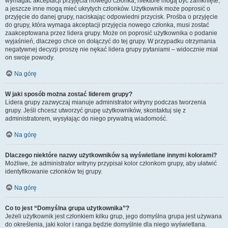
wymagać akceptacji przyjęcia nowego członka, niektóre mogą być zamknięte,
a jeszcze inne mogą mieć ukrytych członków. Użytkownik może poprosić o
przyjęcie do danej grupy, naciskając odpowiedni przycisk. Prośba o przyjęcie
do grupy, która wymaga akceptacji przyjęcia nowego członka, musi zostać
zaakceptowana przez lidera grupy. Może on poprosić użytkownika o podanie
wyjaśnień, dlaczego chce on dołączyć do tej grupy. W przypadku otrzymania
negatywnej decyzji proszę nie nękać lidera grupy pytaniami – widocznie miał
on swoje powody.
Na górę
W jaki sposób można zostać liderem grupy?
Lidera grupy zazwyczaj mianuje administrator witryny podczas tworzenia
grupy. Jeśli chcesz utworzyć grupę użytkowników, skontaktuj się z
administratorem, wysyłając do niego prywatną wiadomość.
Na górę
Dlaczego niektóre nazwy użytkowników są wyświetlane innymi kolorami?
Możliwe, że administrator witryny przypisał kolor członkom grupy, aby ułatwić
identyfikowanie członków tej grupy.
Na górę
Co to jest “Domyślna grupa użytkownika”?
Jeżeli użytkownik jest członkiem kilku grup, jego domyślna grupa jest używana
do określenia, jaki kolor i ranga będzie domyślnie dla niego wyświetlana.