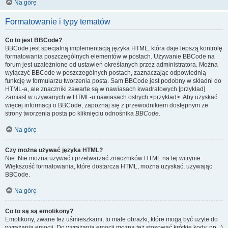
Na górę
Formatowanie i typy tematów
Co to jest BBCode?
BBCode jest specjalną implementacją języka HTML, która daje lepszą kontrolę
formatowania poszczególnych elementów w postach. Używanie BBCode na
forum jest uzależnione od ustawień określanych przez administratora. Można
wyłączyć BBCode w poszczególnych postach, zaznaczając odpowiednią
funkcję w formularzu tworzenia posta. Sam BBCode jest podobny w składni do
HTML-a, ale znaczniki zawarte są w nawiasach kwadratowych [przykład]
zamiast w używanych w HTML-u nawiasach ostrych <przykład>. Aby uzyskać
więcej informacji o BBCode, zapoznaj się z przewodnikiem dostępnym ze
strony tworzenia posta po kliknięciu odnośnika
BBCode
.
Na górę
Czy można używać języka HTML?
Nie. Nie można używać i przetwarzać znaczników HTML na tej witrynie.
Większość formatowania, które dostarcza HTML, można uzyskać, używając
BBCode.
Na górę
Co to są są emotikony?
Emotikony, zwane też uśmieszkami, to małe obrazki, które mogą być użyte do
wyrażania emocji. Do wyrażania emocji można też stosować krótkie kody, np. :)