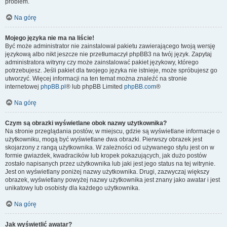
problem.
Na górę
Mojego języka nie ma na liście!
Być może administrator nie zainstalował pakietu zawierającego twoją wersję
językową albo nikt jeszcze nie przetłumaczył phpBB3 na twój język. Zapytaj
administratora witryny czy może zainstalować pakiet językowy, którego
potrzebujesz. Jeśli pakiet dla twojego języka nie istnieje, może spróbujesz go
utworzyć. Więcej informacji na ten temat można znaleźć na stronie
internetowej
phpBB.pl
® lub phpBB Limited
phpBB.com
®
Na górę
Czym są obrazki wyświetlane obok nazwy użytkownika?
Na stronie przeglądania postów, w miejscu, gdzie są wyświetlane informacje o
użytkowniku, mogą być wyświetlane dwa obrazki. Pierwszy obrazek jest
skojarzony z rangą użytkownika. W zależności od używanego stylu jest on w
formie gwiazdek, kwadracików lub kropek pokazujących, jak dużo postów
zostało napisanych przez użytkownika lub jaki jest jego status na tej witrynie.
Jest on wyświetlany poniżej nazwy użytkownika. Drugi, zazwyczaj większy
obrazek, wyświetlany powyżej nazwy użytkownika jest znany jako awatar i jest
unikatowy lub osobisty dla każdego użytkownika.
Na górę
Jak wyświetlić awatar?