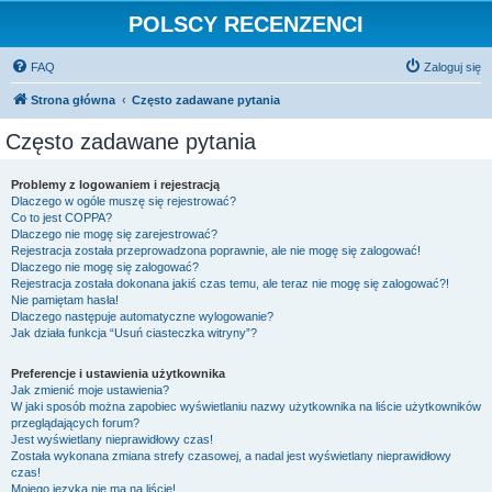
POLSCY RECENZENCI
FAQ
Zaloguj się
Strona główna
Często zadawane pytania
Często zadawane pytania
Problemy z logowaniem i rejestracją
Dlaczego w ogóle muszę się rejestrować?
Co to jest COPPA?
Dlaczego nie mogę się zarejestrować?
Rejestracja została przeprowadzona poprawnie, ale nie mogę się zalogować!
Dlaczego nie mogę się zalogować?
Rejestracja została dokonana jakiś czas temu, ale teraz nie mogę się zalogować?!
Nie pamiętam hasła!
Dlaczego następuje automatyczne wylogowanie?
Jak działa funkcja “Usuń ciasteczka witryny”?
Preferencje i ustawienia użytkownika
Jak zmienić moje ustawienia?
W jaki sposób można zapobiec wyświetlaniu nazwy użytkownika na liście użytkowników
przeglądających forum?
Jest wyświetlany nieprawidłowy czas!
Została wykonana zmiana strefy czasowej, a nadal jest wyświetlany nieprawidłowy
czas!
Mojego języka nie ma na liście!