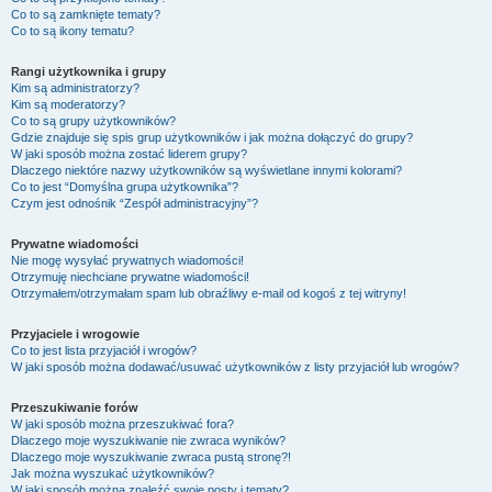
Co to są zamknięte tematy?
Co to są ikony tematu?
Rangi użytkownika i grupy
Kim są administratorzy?
Kim są moderatorzy?
Co to są grupy użytkowników?
Gdzie znajduje się spis grup użytkowników i jak można dołączyć do grupy?
W jaki sposób można zostać liderem grupy?
Dlaczego niektóre nazwy użytkowników są wyświetlane innymi kolorami?
Co to jest “Domyślna grupa użytkownika”?
Czym jest odnośnik “Zespół administracyjny”?
Prywatne wiadomości
Nie mogę wysyłać prywatnych wiadomości!
Otrzymuję niechciane prywatne wiadomości!
Otrzymałem/otrzymałam spam lub obraźliwy e-mail od kogoś z tej witryny!
Przyjaciele i wrogowie
Co to jest lista przyjaciół i wrogów?
W jaki sposób można dodawać/usuwać użytkowników z listy przyjaciół lub wrogów?
Przeszukiwanie forów
W jaki sposób można przeszukiwać fora?
Dlaczego moje wyszukiwanie nie zwraca wyników?
Dlaczego moje wyszukiwanie zwraca pustą stronę?!
Jak można wyszukać użytkowników?
W jaki sposób można znaleźć swoje posty i tematy?