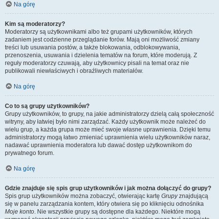
Na górę
Kim są moderatorzy?
Moderatorzy są użytkownikami albo też grupami użytkowników, których
zadaniem jest codzienne przeglądanie forów. Mają oni możliwość zmiany
treści lub usuwania postów, a także blokowania, odblokowywania,
przenoszenia, usuwania i dzielenia tematów na forum, które moderują. Z
reguły moderatorzy czuwają, aby użytkownicy pisali na temat oraz nie
publikowali niewłaściwych i obraźliwych materiałów.
Na górę
Co to są grupy użytkowników?
Grupy użytkowników, to grupy, na jakie administratorzy dzielą całą społeczność
witryny, aby łatwiej było nimi zarządzać. Każdy użytkownik może należeć do
wielu grup, a każda grupa może mieć swoje własne uprawnienia. Dzięki temu
administratorzy mogą łatwo zmieniać uprawnienia wielu użytkowników naraz,
nadawać uprawnienia moderatora lub dawać dostęp użytkownikom do
prywatnego forum.
Na górę
Gdzie znajduje się spis grup użytkowników i jak można dołączyć do grupy?
Spis grup użytkowników można zobaczyć, otwierając kartę
Grupy
znajdującą
się w panelu zarządzania kontem, który otwiera się po kliknięciu odnośnika
Moje konto
. Nie wszystkie grupy są dostępne dla każdego. Niektóre mogą