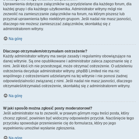
Uprawnienia dotyczące załączników są przydzielane dla każdego forum, dla
każdej grupy i dla każdego użytkownika. Administrator witryny mógł nie
zezwolić na zamieszczanie załączników na forum, na którym piszesz lub
przyznał uprawnienia tylko niektórym grupom. Jeśli nadal nie masz jasności,
dlaczego nie możesz zamieszczać załączników, skontaktuj się z
administratorem witryny.
Na górę
Dlaczego otrzymałem/otrzymałam ostrzeżenie?
Każdy administrator witryny ma swoje zasady i regulaminy obowiązujące na
danej witrynie. Są one opublikowane i administrator zaleca zapoznanie się z
nimi. Jeśli ktoś ich nie przestrzegał, może otrzymać ostrzeżenie. O udzieleniu
ostrzeżenia decyduje administrator witryny. phpBB Limited nie ma nic
wspólnego z ostrzeżeniami udzielanymi na tej witrynie i nie ponosi żadnej
odpowiedzialności związanej z nimi. Jeśli nadal nie masz jasności, dlaczego
otrzymałeś/otrzymałaś ostrzeżenie, skontaktuj się z administratorem witryny.
Na górę
W jaki sposób można zgłosić posty moderatorowi?
Jeśli administrator na to zezwolił, w prawym górnym rogu treści posta, który
chcesz zgłosić, powinien być widoczny odpowiedni przycisk. Naciśnięcie tego
przycisku spowoduje przeniesienie cię do formularza, który po jego
wypełnieniu umożliwi wysłanie zgłoszenia.
Na górę