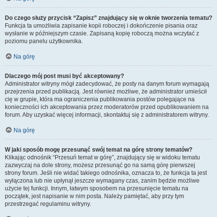
Do czego służy przycisk “Zapisz” znajdujący się w oknie tworzenia tematu?
Funkcja ta umożliwia zapisanie kopii roboczej i dokończenie pisania oraz
wysłanie w późniejszym czasie. Zapisaną kopię roboczą można wczytać z
poziomu panelu użytkownika.
Na górę
Dlaczego mój post musi być akceptowany?
Administrator witryny mógł zadecydować, że posty na danym forum wymagają
przejrzenia przed publikacją. Jest również możliwe, że administrator umieścił
cię w grupie, która ma ograniczenia publikowania postów polegające na
konieczności ich akceptowania przez moderatorów przed opublikowaniem na
forum. Aby uzyskać więcej informacji, skontaktuj się z administratorem witryny.
Na górę
W jaki sposób mogę przesunąć swój temat na górę strony tematów?
Klikając odnośnik “Przesuń temat w górę”, znajdujący się w widoku tematu
zazwyczaj na dole strony, możesz przesunąć go na samą górę pierwszej
strony forum. Jeśli nie widać takiego odnośnika, oznacza to, że funkcja ta jest
wyłączona lub nie upłynął jeszcze wymagany czas, zanim będzie możliwe
użycie tej funkcji. Innym, łatwym sposobem na przesunięcie tematu na
początek, jest napisanie w nim posta. Należy pamiętać, aby przy tym
przestrzegać regulaminu witryny.