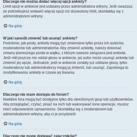
Dlaczego nie można dodać więcej opcji ankiety?
Limit opcji w ankiecie jest ustalany przez administratora witryny. Jeśli uważasz,
że potrzebujesz wstawić więcej opcji niż dozwolony limit, skontaktuj się z
administratorem witryny.
Na górę
W jaki sposób zmienić lub usunąć ankietę?
Podobnie, jak posty, ankiety mogą być zmieniane tylko przez ich autorów,
moderatorów lub administratorów. Aby zmienić ankietę, należy dokonać
zmiany pierwszego posta w wątku, z którym zawsze związana jest ankieta.
Jeśli nikt jeszcze nie oddał głosu w ankiecie, jej autor może usunąć ankietę lub
zmienić jej opcje. Jednakże, jeśli w ankiecie zostały już oddane głosy, tylko
moderatorzy lub administratorzy mogą ją zmienić, lub usunąć. Zapobiega to
modyfikowaniu ankiety w czasie jej trwania.
Na górę
Dlaczego nie mam dostępu do forum?
Niektóre fora mogą być dostępne tylko dla określonych grup lub użytkowników.
Aby przeglądać, czytać, pisać na nich lub wykonywać inne operacje, musisz
mieć odpowiednie uprawnienia. Skontaktuj się z moderatorem lub
administratorem witryny, aby ci je przydzielił.
Na górę
Dlaczego nie mogę dodawać załączników?