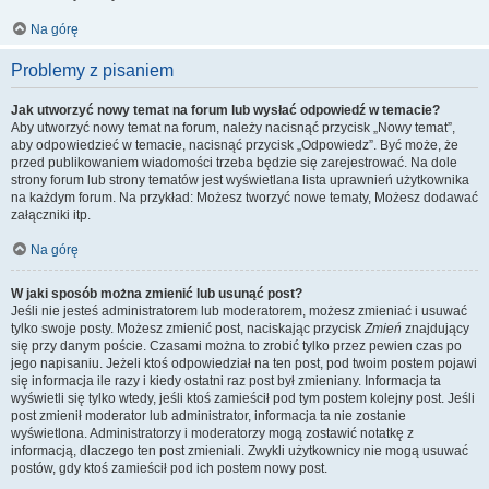
Na górę
Problemy z pisaniem
Jak utworzyć nowy temat na forum lub wysłać odpowiedź w temacie?
Aby utworzyć nowy temat na forum, należy nacisnąć przycisk „Nowy temat”,
aby odpowiedzieć w temacie, nacisnąć przycisk „Odpowiedz”. Być może, że
przed publikowaniem wiadomości trzeba będzie się zarejestrować. Na dole
strony forum lub strony tematów jest wyświetlana lista uprawnień użytkownika
na każdym forum. Na przykład: Możesz tworzyć nowe tematy, Możesz dodawać
załączniki itp.
Na górę
W jaki sposób można zmienić lub usunąć post?
Jeśli nie jesteś administratorem lub moderatorem, możesz zmieniać i usuwać
tylko swoje posty. Możesz zmienić post, naciskając przycisk
Zmień
znajdujący
się przy danym poście. Czasami można to zrobić tylko przez pewien czas po
jego napisaniu. Jeżeli ktoś odpowiedział na ten post, pod twoim postem pojawi
się informacja ile razy i kiedy ostatni raz post był zmieniany. Informacja ta
wyświetli się tylko wtedy, jeśli ktoś zamieścił pod tym postem kolejny post. Jeśli
post zmienił moderator lub administrator, informacja ta nie zostanie
wyświetlona. Administratorzy i moderatorzy mogą zostawić notatkę z
informacją, dlaczego ten post zmieniali. Zwykli użytkownicy nie mogą usuwać
postów, gdy ktoś zamieścił pod ich postem nowy post.