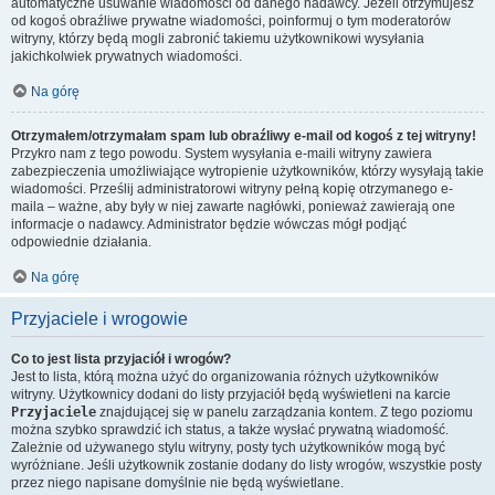
automatyczne usuwanie wiadomości od danego nadawcy. Jeżeli otrzymujesz
od kogoś obraźliwe prywatne wiadomości, poinformuj o tym moderatorów
witryny, którzy będą mogli zabronić takiemu użytkownikowi wysyłania
jakichkolwiek prywatnych wiadomości.
Na górę
Otrzymałem/otrzymałam spam lub obraźliwy e-mail od kogoś z tej witryny!
Przykro nam z tego powodu. System wysyłania e-maili witryny zawiera
zabezpieczenia umożliwiające wytropienie użytkowników, którzy wysyłają takie
wiadomości. Prześlij administratorowi witryny pełną kopię otrzymanego e-
maila – ważne, aby były w niej zawarte nagłówki, ponieważ zawierają one
informacje o nadawcy. Administrator będzie wówczas mógł podjąć
odpowiednie działania.
Na górę
Przyjaciele i wrogowie
Co to jest lista przyjaciół i wrogów?
Jest to lista, którą można użyć do organizowania różnych użytkowników
witryny. Użytkownicy dodani do listy przyjaciół będą wyświetleni na karcie
Przyjaciele
znajdującej się w panelu zarządzania kontem. Z tego poziomu
można szybko sprawdzić ich status, a także wysłać prywatną wiadomość.
Zależnie od używanego stylu witryny, posty tych użytkowników mogą być
wyróżniane. Jeśli użytkownik zostanie dodany do listy wrogów, wszystkie posty
przez niego napisane domyślnie nie będą wyświetlane.