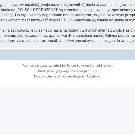
cyjną nazwę zwaną dalej „twoja nazwa użytkownika”, hasło używane do logowania zw
jego konta na „POLSCY RECENZENCI” są chronione przez prawa dotyczące ochrony d
tracji, i to my ustalamy czy podanie ich jest konieczne, czy nie. W każdym przyp
ądzania kontem masz możliwość włączenia lub wyłączenia wysyłania do ciebie aut
j nie należy używać tego samego hasła na różnych witrynach internetowych. Hasło
aj
nikomu
. Jeśli je zapomnisz, użyj funkcji „Nie pamiętam hasła”. Witryna poprosi
 podany przez ciebie adres e-mail. Umożliwi ono odzyskanie dostępu do twojego 
Technologię dostarcza
phpBB
® Forum Software © phpBB Limited
Polski pakiet językowy dostarcza
phpBB.pl
Zasady ochrony danych osobowych
|
Regulamin