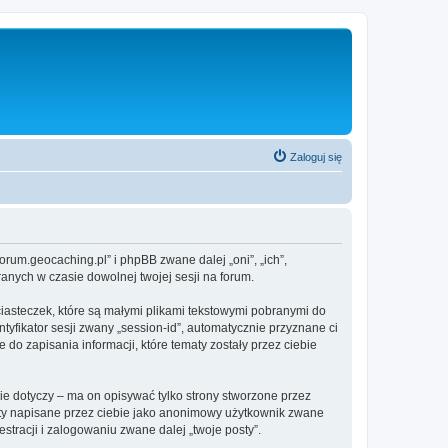
Zaloguj się
um.geocaching.pl” i phpBB zwane dalej „oni”, „ich”,
anych w czasie dowolnej twojej sesji na forum.
asteczek, które są małymi plikami tekstowymi pobranymi do
tyfikator sesji zwany „session-id”, automatycznie przyznane ci
o zapisania informacji, które tematy zostały przez ciebie
dotyczy – ma on opisywać tylko strony stworzone przez
sty napisane przez ciebie jako anonimowy użytkownik zwane
tracji i zalogowaniu zwane dalej „twoje posty”.