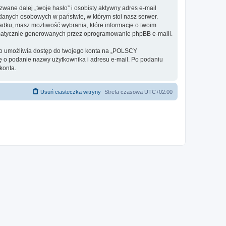
ane dalej „twoje hasło” i osobisty aktywny adres e-mail
anych osobowych w państwie, w którym stoi nasz serwer.
adku, masz możliwość wybrania, które informacje o twoim
omatycznie generowanych przez oprogramowanie phpBB e-maili.
 to umożliwia dostęp do twojego konta na „POLSCY
 cię o podanie nazwy użytkownika i adresu e-mail. Po podaniu
konta.
Usuń ciasteczka witryny
Strefa czasowa
UTC+02:00