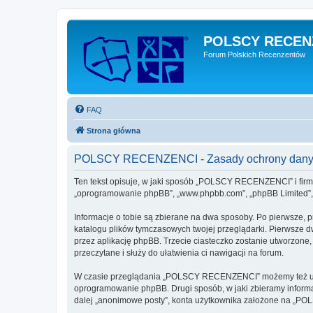
POLSCY RECEN
Forum Polskich Recenzentów
FAQ
Strona główna
POLSCY RECENZENCI - Zasady ochrony dany
Ten tekst opisuje, w jaki sposób „POLSCY RECENZENCI” i firmy
„oprogramowanie phpBB”, „www.phpbb.com”, „phpBB Limited”, „Z
Informacje o tobie są zbierane na dwa sposoby. Po pierwsze,
katalogu plików tymczasowych twojej przeglądarki. Pierwsze dw
przez aplikację phpBB. Trzecie ciasteczko zostanie utworzone
przeczytane i służy do ułatwienia ci nawigacji na forum.
W czasie przeglądania „POLSCY RECENZENCI” możemy też utwor
oprogramowanie phpBB. Drugi sposób, w jaki zbieramy informa
dalej „anonimowe posty”, konta użytkownika założone na „POLS