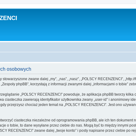
ZENCI
ch osobowych
 stowarzyszone zwane dalej „my”, „nas”, „nasz”, „POLSCY RECENZENCI”, „http://for
espoły phpBB”, korzystają z informacji zwanymi dalej „informacjami o tobie” zebr
 przeglądanie „POLSCY RECENZENCI” powoduje, że aplikacja phpBB tworzy kilka ci
a ciasteczka zawierają identyfikator użytkownika zwany „user-id” i anonimowy iden
, gdy przejrzysz chociaż jeden temat na „POLSCY RECENZENCI”. Jest ono używane d
zyć ciasteczka niezależne od oprogramowania phpBB, ale ich ten dokument nie 
cje o tobie, to dane wysyłane przez ciebie do nas. Mogą być to między innymi po
CY RECENZENCI” zwane dalej „twoje konto” i posty napisane przez ciebie po rejes