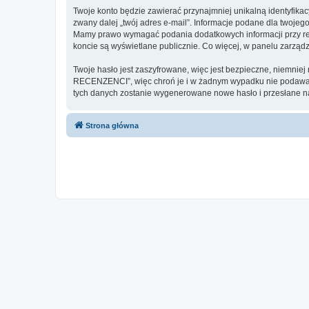
Twoje konto będzie zawierać przynajmniej unikalną identyfika
zwany dalej „twój adres e-mail”. Informacje podane dla two
Mamy prawo wymagać podania dodatkowych informacji przy rejes
koncie są wyświetlane publicznie. Co więcej, w panelu zarz
Twoje hasło jest zaszyfrowane, więc jest bezpieczne, niemnie
RECENZENCI”, więc chroń je i w żadnym wypadku nie podaw
tych danych zostanie wygenerowane nowe hasło i przesłane na
Strona główna