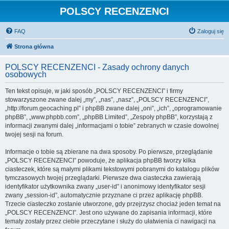
POLSCY RECENZENCI
FAQ
Zaloguj się
Strona główna
POLSCY RECENZENCI - Zasady ochrony danych
osobowych
Ten tekst opisuje, w jaki sposób „POLSCY RECENZENCI” i firmy
stowarzyszone zwane dalej „my”, „nas”, „nasz”, „POLSCY RECENZENCI”,
„http://forum.geocaching.pl” i phpBB zwane dalej „oni”, „ich”, „oprogramowanie
phpBB”, „www.phpbb.com”, „phpBB Limited”, „Zespoły phpBB”, korzystają z
informacji zwanymi dalej „informacjami o tobie” zebranych w czasie dowolnej
twojej sesji na forum.
Informacje o tobie są zbierane na dwa sposoby. Po pierwsze, przeglądanie
„POLSCY RECENZENCI” powoduje, że aplikacja phpBB tworzy kilka
ciasteczek, które są małymi plikami tekstowymi pobranymi do katalogu plików
tymczasowych twojej przeglądarki. Pierwsze dwa ciasteczka zawierają
identyfikator użytkownika zwany „user-id” i anonimowy identyfikator sesji
zwany „session-id”, automatycznie przyznane ci przez aplikację phpBB.
Trzecie ciasteczko zostanie utworzone, gdy przejrzysz chociaż jeden temat na
„POLSCY RECENZENCI”. Jest ono używane do zapisania informacji, które
tematy zostały przez ciebie przeczytane i służy do ułatwienia ci nawigacji na