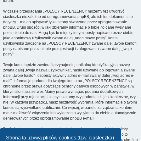
forum.
W czasie przeglądania „POLSCY RECENZENCI” możemy też utworzyć
ciasteczka niezależne od oprogramowania phpBB, ale ich ten dokument nie
dotyczy – ma on opisywać tylko strony stworzone przez oprogramowanie
phpBB. Drugi sposób, w jaki zbieramy informacje o tobie, to dane wysyłane
przez ciebie do nas. Mogą być to między innymi posty napisane przez ciebie
jako anonimowy użytkownik zwane dalej „anonimowe posty”, konta
użytkownika założone na „POLSCY RECENZENCI” zwane dalej „twoje konto” i
posty napisane przez ciebie po rejestracji i zalogowaniu zwane dalej „twoje
posty”.
Twoje konto będzie zawierać przynajmniej unikalną identyfikacyjną nazwę
zwaną dalej „twoja nazwa użytkownika”, hasło używane do logowania zwane
dalej „twoje hasło” i osobisty aktywny adres e-mail zwany dalej „twój adres e-
mail”. Informacje podane dla twojego konta na „POLSCY RECENZENCI” są
chronione przez prawa dotyczące ochrony danych osobowych w państwie, w
którym stoi nasz serwer. Mamy prawo wymagać podania dodatkowych
informacji przy rejestracji, i to my ustalamy czy podanie ich jest konieczne, czy
nie. W każdym przypadku, masz możliwość wybrania, które informacje o twoim
koncie są wyświetlane publicznie. Co więcej, w panelu zarządzania kontem
masz możliwość włączenia lub wyłączenia wysyłania do ciebie automatycznie
generowanych przez oprogramowanie phpBB e-maili.
Twoje hasło jest zaszyfrowane, więc jest bezpieczne, niemniej nie należy
używać tego samego hasła na różnych witrynach internetowych. Hasło to
Strona ta używa plików cookies (tzw. ciasteczka)
umożliwia dostęp do twojego konta na „POLSCY RECENZENCI”, więc chroń je