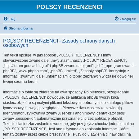
POLSCY RECENZENCI
FAQ
Zaloguj się
Strona główna
POLSCY RECENZENCI - Zasady ochrony danych
osobowych
Ten tekst opisuje, w jaki sposób „POLSCY RECENZENCI” i firmy
stowarzyszone zwane dalej „my”, „nas”, „nasz”, „POLSCY RECENZENCI”,
„http://forum.geocaching.pl” i phpBB zwane dalej „oni”, „ich”, „oprogramowanie
phpBB”, „www.phpbb.com”, „phpBB Limited”, „Zespoły phpBB”, korzystają z
informacji zwanymi dalej „informacjami o tobie” zebranych w czasie dowolnej
twojej sesji na forum.
Informacje o tobie są zbierane na dwa sposoby. Po pierwsze, przeglądanie
„POLSCY RECENZENCI” powoduje, że aplikacja phpBB tworzy kilka
ciasteczek, które są małymi plikami tekstowymi pobranymi do katalogu plików
tymczasowych twojej przeglądarki. Pierwsze dwa ciasteczka zawierają
identyfikator użytkownika zwany „user-id” i anonimowy identyfikator sesji
zwany „session-id”, automatycznie przyznane ci przez aplikację phpBB.
Trzecie ciasteczko zostanie utworzone, gdy przejrzysz chociaż jeden temat na
„POLSCY RECENZENCI”. Jest ono używane do zapisania informacji, które
tematy zostały przez ciebie przeczytane i służy do ułatwienia ci nawigacji na