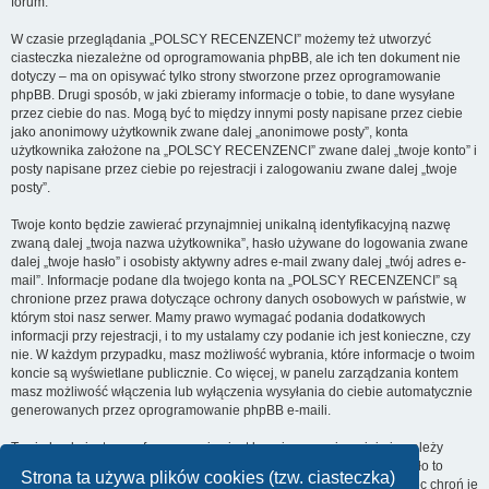
forum.
W czasie przeglądania „POLSCY RECENZENCI” możemy też utworzyć
ciasteczka niezależne od oprogramowania phpBB, ale ich ten dokument nie
dotyczy – ma on opisywać tylko strony stworzone przez oprogramowanie
phpBB. Drugi sposób, w jaki zbieramy informacje o tobie, to dane wysyłane
przez ciebie do nas. Mogą być to między innymi posty napisane przez ciebie
jako anonimowy użytkownik zwane dalej „anonimowe posty”, konta
użytkownika założone na „POLSCY RECENZENCI” zwane dalej „twoje konto” i
posty napisane przez ciebie po rejestracji i zalogowaniu zwane dalej „twoje
posty”.
Twoje konto będzie zawierać przynajmniej unikalną identyfikacyjną nazwę
zwaną dalej „twoja nazwa użytkownika”, hasło używane do logowania zwane
dalej „twoje hasło” i osobisty aktywny adres e-mail zwany dalej „twój adres e-
mail”. Informacje podane dla twojego konta na „POLSCY RECENZENCI” są
chronione przez prawa dotyczące ochrony danych osobowych w państwie, w
którym stoi nasz serwer. Mamy prawo wymagać podania dodatkowych
informacji przy rejestracji, i to my ustalamy czy podanie ich jest konieczne, czy
nie. W każdym przypadku, masz możliwość wybrania, które informacje o twoim
koncie są wyświetlane publicznie. Co więcej, w panelu zarządzania kontem
masz możliwość włączenia lub wyłączenia wysyłania do ciebie automatycznie
generowanych przez oprogramowanie phpBB e-maili.
Twoje hasło jest zaszyfrowane, więc jest bezpieczne, niemniej nie należy
używać tego samego hasła na różnych witrynach internetowych. Hasło to
Strona ta używa plików cookies (tzw. ciasteczka)
umożliwia dostęp do twojego konta na „POLSCY RECENZENCI”, więc chroń je