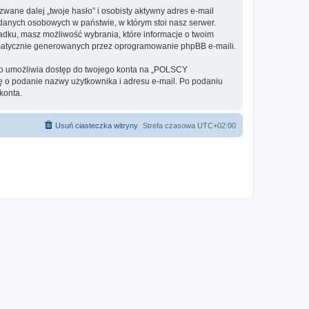
ane dalej „twoje hasło” i osobisty aktywny adres e-mail
anych osobowych w państwie, w którym stoi nasz serwer.
adku, masz możliwość wybrania, które informacje o twoim
omatycznie generowanych przez oprogramowanie phpBB e-maili.
 to umożliwia dostęp do twojego konta na „POLSCY
 cię o podanie nazwy użytkownika i adresu e-mail. Po podaniu
konta.
Usuń ciasteczka witryny
Strefa czasowa
UTC+02:00