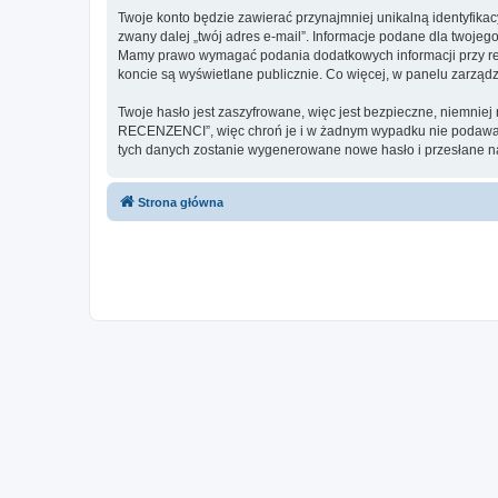
Twoje konto będzie zawierać przynajmniej unikalną identyfika
zwany dalej „twój adres e-mail”. Informacje podane dla two
Mamy prawo wymagać podania dodatkowych informacji przy rejes
koncie są wyświetlane publicznie. Co więcej, w panelu zarz
Twoje hasło jest zaszyfrowane, więc jest bezpieczne, niemnie
RECENZENCI”, więc chroń je i w żadnym wypadku nie podaw
tych danych zostanie wygenerowane nowe hasło i przesłane na
Strona główna