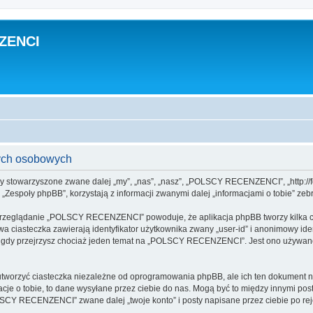
ZENCI
ch osobowych
 stowarzyszone zwane dalej „my”, „nas”, „nasz”, „POLSCY RECENZENCI”, „http://for
espoły phpBB”, korzystają z informacji zwanymi dalej „informacjami o tobie” zebr
 przeglądanie „POLSCY RECENZENCI” powoduje, że aplikacja phpBB tworzy kilka ci
a ciasteczka zawierają identyfikator użytkownika zwany „user-id” i anonimowy iden
, gdy przejrzysz chociaż jeden temat na „POLSCY RECENZENCI”. Jest ono używane d
zyć ciasteczka niezależne od oprogramowania phpBB, ale ich ten dokument nie 
cje o tobie, to dane wysyłane przez ciebie do nas. Mogą być to między innymi po
CY RECENZENCI” zwane dalej „twoje konto” i posty napisane przez ciebie po rejes