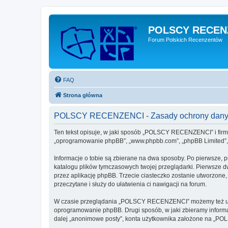
POLSCY RECEN
Forum Polskich Recenzentów
FAQ
Strona główna
POLSCY RECENZENCI - Zasady ochrony dany
Ten tekst opisuje, w jaki sposób „POLSCY RECENZENCI” i firmy
„oprogramowanie phpBB”, „www.phpbb.com”, „phpBB Limited”, „Z
Informacje o tobie są zbierane na dwa sposoby. Po pierwsze,
katalogu plików tymczasowych twojej przeglądarki. Pierwsze dw
przez aplikację phpBB. Trzecie ciasteczko zostanie utworzone
przeczytane i służy do ułatwienia ci nawigacji na forum.
W czasie przeglądania „POLSCY RECENZENCI” możemy też utwor
oprogramowanie phpBB. Drugi sposób, w jaki zbieramy informa
dalej „anonimowe posty”, konta użytkownika założone na „POLS