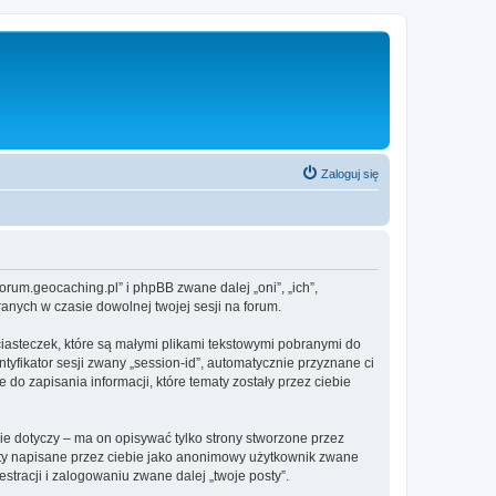
Zaloguj się
um.geocaching.pl” i phpBB zwane dalej „oni”, „ich”,
anych w czasie dowolnej twojej sesji na forum.
asteczek, które są małymi plikami tekstowymi pobranymi do
tyfikator sesji zwany „session-id”, automatycznie przyznane ci
o zapisania informacji, które tematy zostały przez ciebie
dotyczy – ma on opisywać tylko strony stworzone przez
sty napisane przez ciebie jako anonimowy użytkownik zwane
tracji i zalogowaniu zwane dalej „twoje posty”.