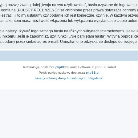
cyjną nazwę zwaną dalej „twoja nazwa użytkownika”, hasło używane do logowania zw
jego konta na „POLSCY RECENZENCI” są chronione przez prawa dotyczące ochrony d
tracji, i to my ustalamy czy podanie ich jest konieczne, czy nie. W każdym przyp
ądzania kontem masz możliwość włączenia lub wyłączenia wysyłania do ciebie aut
j nie należy używać tego samego hasła na różnych witrynach internetowych. Hasło
aj
nikomu
. Jeśli je zapomnisz, użyj funkcji „Nie pamiętam hasła”. Witryna poprosi
 podany przez ciebie adres e-mail. Umożliwi ono odzyskanie dostępu do twojego 
Technologię dostarcza
phpBB
® Forum Software © phpBB Limited
Polski pakiet językowy dostarcza
phpBB.pl
Zasady ochrony danych osobowych
|
Regulamin