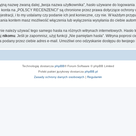
cyjną nazwę zwaną dalej „twoja nazwa użytkownika”, hasło używane do logowania zw
jego konta na „POLSCY RECENZENCI” są chronione przez prawa dotyczące ochrony d
tracji, i to my ustalamy czy podanie ich jest konieczne, czy nie. W każdym przyp
ądzania kontem masz możliwość włączenia lub wyłączenia wysyłania do ciebie aut
j nie należy używać tego samego hasła na różnych witrynach internetowych. Hasło
aj
nikomu
. Jeśli je zapomnisz, użyj funkcji „Nie pamiętam hasła”. Witryna poprosi
 podany przez ciebie adres e-mail. Umożliwi ono odzyskanie dostępu do twojego 
Technologię dostarcza
phpBB
® Forum Software © phpBB Limited
Polski pakiet językowy dostarcza
phpBB.pl
Zasady ochrony danych osobowych
|
Regulamin