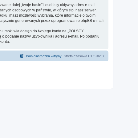
ane dalej „twoje hasło” i osobisty aktywny adres e-mail
anych osobowych w państwie, w którym stoi nasz serwer.
adku, masz możliwość wybrania, które informacje o twoim
omatycznie generowanych przez oprogramowanie phpBB e-maili.
 to umożliwia dostęp do twojego konta na „POLSCY
 cię o podanie nazwy użytkownika i adresu e-mail. Po podaniu
konta.
Usuń ciasteczka witryny
Strefa czasowa
UTC+02:00