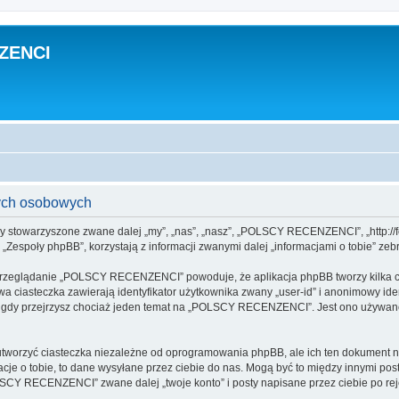
ZENCI
ch osobowych
 stowarzyszone zwane dalej „my”, „nas”, „nasz”, „POLSCY RECENZENCI”, „http://for
espoły phpBB”, korzystają z informacji zwanymi dalej „informacjami o tobie” zebr
 przeglądanie „POLSCY RECENZENCI” powoduje, że aplikacja phpBB tworzy kilka ci
a ciasteczka zawierają identyfikator użytkownika zwany „user-id” i anonimowy iden
, gdy przejrzysz chociaż jeden temat na „POLSCY RECENZENCI”. Jest ono używane d
zyć ciasteczka niezależne od oprogramowania phpBB, ale ich ten dokument nie 
cje o tobie, to dane wysyłane przez ciebie do nas. Mogą być to między innymi po
CY RECENZENCI” zwane dalej „twoje konto” i posty napisane przez ciebie po rejes