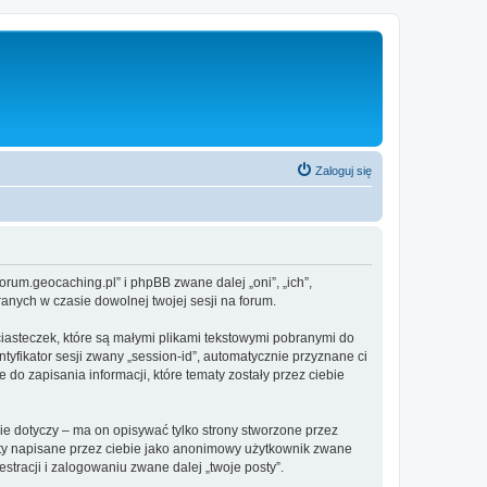
Zaloguj się
um.geocaching.pl” i phpBB zwane dalej „oni”, „ich”,
anych w czasie dowolnej twojej sesji na forum.
asteczek, które są małymi plikami tekstowymi pobranymi do
tyfikator sesji zwany „session-id”, automatycznie przyznane ci
o zapisania informacji, które tematy zostały przez ciebie
dotyczy – ma on opisywać tylko strony stworzone przez
sty napisane przez ciebie jako anonimowy użytkownik zwane
tracji i zalogowaniu zwane dalej „twoje posty”.