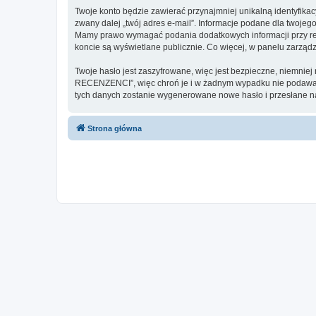
Twoje konto będzie zawierać przynajmniej unikalną identyfika
zwany dalej „twój adres e-mail”. Informacje podane dla two
Mamy prawo wymagać podania dodatkowych informacji przy rejes
koncie są wyświetlane publicznie. Co więcej, w panelu zarz
Twoje hasło jest zaszyfrowane, więc jest bezpieczne, niemnie
RECENZENCI”, więc chroń je i w żadnym wypadku nie podaw
tych danych zostanie wygenerowane nowe hasło i przesłane na
Strona główna