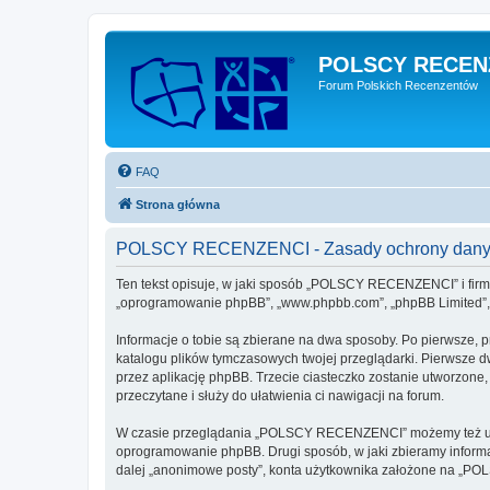
POLSCY RECEN
Forum Polskich Recenzentów
FAQ
Strona główna
POLSCY RECENZENCI - Zasady ochrony dany
Ten tekst opisuje, w jaki sposób „POLSCY RECENZENCI” i firmy
„oprogramowanie phpBB”, „www.phpbb.com”, „phpBB Limited”, „Z
Informacje o tobie są zbierane na dwa sposoby. Po pierwsze,
katalogu plików tymczasowych twojej przeglądarki. Pierwsze dw
przez aplikację phpBB. Trzecie ciasteczko zostanie utworzone
przeczytane i służy do ułatwienia ci nawigacji na forum.
W czasie przeglądania „POLSCY RECENZENCI” możemy też utwor
oprogramowanie phpBB. Drugi sposób, w jaki zbieramy informa
dalej „anonimowe posty”, konta użytkownika założone na „POLS