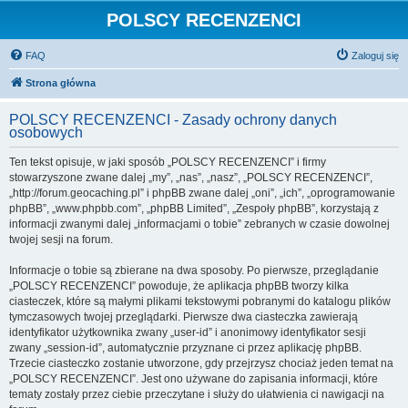
POLSCY RECENZENCI
FAQ
Zaloguj się
Strona główna
POLSCY RECENZENCI - Zasady ochrony danych
osobowych
Ten tekst opisuje, w jaki sposób „POLSCY RECENZENCI” i firmy
stowarzyszone zwane dalej „my”, „nas”, „nasz”, „POLSCY RECENZENCI”,
„http://forum.geocaching.pl” i phpBB zwane dalej „oni”, „ich”, „oprogramowanie
phpBB”, „www.phpbb.com”, „phpBB Limited”, „Zespoły phpBB”, korzystają z
informacji zwanymi dalej „informacjami o tobie” zebranych w czasie dowolnej
twojej sesji na forum.
Informacje o tobie są zbierane na dwa sposoby. Po pierwsze, przeglądanie
„POLSCY RECENZENCI” powoduje, że aplikacja phpBB tworzy kilka
ciasteczek, które są małymi plikami tekstowymi pobranymi do katalogu plików
tymczasowych twojej przeglądarki. Pierwsze dwa ciasteczka zawierają
identyfikator użytkownika zwany „user-id” i anonimowy identyfikator sesji
zwany „session-id”, automatycznie przyznane ci przez aplikację phpBB.
Trzecie ciasteczko zostanie utworzone, gdy przejrzysz chociaż jeden temat na
„POLSCY RECENZENCI”. Jest ono używane do zapisania informacji, które
tematy zostały przez ciebie przeczytane i służy do ułatwienia ci nawigacji na