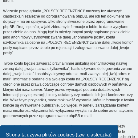
forum.
W czasie przeglądania „POLSCY RECENZENCI” możemy też utworzyć
ciasteczka niezależne od oprogramowania phpBB, ale ich ten dokument nie
dotyczy – ma on opisywać tylko strony stworzone przez oprogramowanie
phpBB. Drugi sposób, w jaki zbieramy informacje o tobie, to dane wysyłane
przez ciebie do nas. Mogą być to między innymi posty napisane przez ciebie
jako anonimowy użytkownik zwane dalej „anonimowe posty”, konta
użytkownika założone na „POLSCY RECENZENCI” zwane dalej „twoje konto” i
posty napisane przez ciebie po rejestracji i zalogowaniu zwane dalej „twoje
posty”.
Twoje konto będzie zawierać przynajmniej unikalną identyfikacyjną nazwę
zwaną dalej „twoja nazwa użytkownika”, hasło używane do logowania zwane
dalej „twoje hasło” i osobisty aktywny adres e-mail zwany dalej „twój adres e-
mail”. Informacje podane dla twojego konta na „POLSCY RECENZENCI” są
chronione przez prawa dotyczące ochrony danych osobowych w państwie, w
którym stoi nasz serwer. Mamy prawo wymagać podania dodatkowych
informacji przy rejestracji, i to my ustalamy czy podanie ich jest konieczne, czy
nie. W każdym przypadku, masz możliwość wybrania, które informacje o twoim
koncie są wyświetlane publicznie. Co więcej, w panelu zarządzania kontem
masz możliwość włączenia lub wyłączenia wysyłania do ciebie automatycznie
generowanych przez oprogramowanie phpBB e-maili.
Twoje hasło jest zaszyfrowane, więc jest bezpieczne, niemniej nie należy
używać tego samego hasła na różnych witrynach internetowych. Hasło to
Strona ta używa plików cookies (tzw. ciasteczka)
umożliwia dostęp do twojego konta na „POLSCY RECENZENCI”, więc chroń je