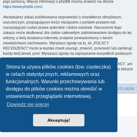
jego pomocą. Więcej informacji o phpBB można znaleźć na stronie
https://www.phpbb.com/
.
Akceptujesz zakaz publikowania wypowiedzi o charakterze obraźliwym,
oszczerczym, propagującym treści niezgodne z polskim prawem lub
naruszającym cudze prawa autorskie i dobra osobiste. Naruszenie tego
zakazu może skutkować dla ciebie całkowitym zablokowaniem dostępu do tej
witryny, a twój dostawca internetu zostanie powiadomiony o twoim
niewłaściwym zachowaniu. Wyrażasz zgodę na to, że „POLSCY
RECENZENCI” może w każdej chwili usunąć, zmienić, przenieść lub zamknąć
każdy twój temat, post. Wyrażasz zgodę na zapisywanie wszystkich podanych
przez ciebie informacji w naszej bazie danych. Informacje te nie będą
przekazywane nikomu bez twojej zgody, ale ani „POLSCY RECENZENCI”, ani
Strona ta używa plików cookies (tzw. ciasteczka)
phpBB nie ponosi odpowiedzialności za włamania do witryny, podczas których
w celach statystycznych, reklamowych oraz
może dojść do kradzieży danych.
funkcjonalnych. Warunki przechowywania lub
dostępu do plików cookies można określić w
Strona główna
Usuń ciasteczka witryny
Strefa czasowa
UTC+02:00
ustawieniach przeglądarki internetowej.
Technologię dostarcza
phpBB
® Forum Software © phpBB Limited
Dowiedz się więcej
Polski pakiet językowy dostarcza
phpBB.pl
Zasady ochrony danych osobowych
|
Regulamin
Akceptuję!