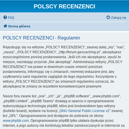
POLSCY RECENZENCI
FAQ
Zaloguj się
Strona główna
POLSCY RECENZENCI - Regulamin
Rejestrując się na witrynie „POLSCY RECENZENCI”, zwanej dalej „my”, ”nas”,
„nasza”, „POLSCY RECENZENCI”, „http://forum.geocaching.pl”, akceptujesz
wyszczególnione poniżej postanowienia. Jeśli ich nie akceptujesz, opuść to
miejsce, naciskając przycisk „Nie akceptuję”. Administracja witryny „POLSCY
RECENZENCI” ma prawo w dowolnym czasie zmienić poniższe
postanowienia, informując cię o zmianach, niemniej wskazane jest, aby
użytkownicy sami regularnie zaglądali do tego regulaminu. Korzystanie z
witryny „POLSCY RECENZENCI” po zmianach regulaminu oznacza, że
akceptujesz te zmiany ze wszelkimi konsekwencjami prawnymi.
Nasze fora zwane też „one”, „ich”, „je”, „phpBB software”, „www.phpbb.com”,
„phpBB Limited”, „phpBB Teams” działają w oparciu o oprogramowanie
wykorzystujące technologię phpBB, która jest środowiskiem typu witryny
(bulletin board), wydane na licencji „
GNU General Public License v2
” zwanej
też „GPL”. Oprogramowanie jest dostępne do pobrania ze strony
www.phpbb.com
. Oprogramowanie phpBB tylko ułatwia dyskusje przez
internet, a jego autorzy nie kontrolują tekstów zamieszczanych w internecie za