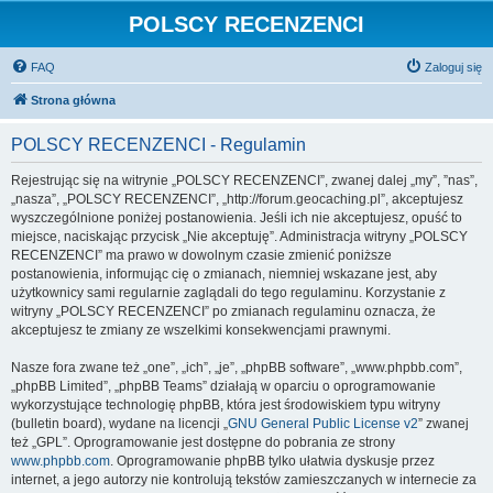
POLSCY RECENZENCI
FAQ
Zaloguj się
Strona główna
POLSCY RECENZENCI - Regulamin
Rejestrując się na witrynie „POLSCY RECENZENCI”, zwanej dalej „my”, ”nas”,
„nasza”, „POLSCY RECENZENCI”, „http://forum.geocaching.pl”, akceptujesz
wyszczególnione poniżej postanowienia. Jeśli ich nie akceptujesz, opuść to
miejsce, naciskając przycisk „Nie akceptuję”. Administracja witryny „POLSCY
RECENZENCI” ma prawo w dowolnym czasie zmienić poniższe
postanowienia, informując cię o zmianach, niemniej wskazane jest, aby
użytkownicy sami regularnie zaglądali do tego regulaminu. Korzystanie z
witryny „POLSCY RECENZENCI” po zmianach regulaminu oznacza, że
akceptujesz te zmiany ze wszelkimi konsekwencjami prawnymi.
Nasze fora zwane też „one”, „ich”, „je”, „phpBB software”, „www.phpbb.com”,
„phpBB Limited”, „phpBB Teams” działają w oparciu o oprogramowanie
wykorzystujące technologię phpBB, która jest środowiskiem typu witryny
(bulletin board), wydane na licencji „
GNU General Public License v2
” zwanej
też „GPL”. Oprogramowanie jest dostępne do pobrania ze strony
www.phpbb.com
. Oprogramowanie phpBB tylko ułatwia dyskusje przez
internet, a jego autorzy nie kontrolują tekstów zamieszczanych w internecie za