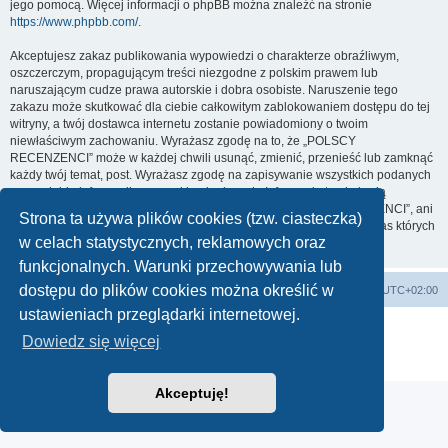
jego pomocą. Więcej informacji o phpBB można znaleźć na stronie
https://www.phpbb.com/
.
Akceptujesz zakaz publikowania wypowiedzi o charakterze obraźliwym,
oszczerczym, propagującym treści niezgodne z polskim prawem lub
naruszającym cudze prawa autorskie i dobra osobiste. Naruszenie tego
zakazu może skutkować dla ciebie całkowitym zablokowaniem dostępu do tej
witryny, a twój dostawca internetu zostanie powiadomiony o twoim
niewłaściwym zachowaniu. Wyrażasz zgodę na to, że „POLSCY
RECENZENCI” może w każdej chwili usunąć, zmienić, przenieść lub zamknąć
każdy twój temat, post. Wyrażasz zgodę na zapisywanie wszystkich podanych
przez ciebie informacji w naszej bazie danych. Informacje te nie będą
przekazywane nikomu bez twojej zgody, ale ani „POLSCY RECENZENCI”, ani
Strona ta używa plików cookies (tzw. ciasteczka)
phpBB nie ponosi odpowiedzialności za włamania do witryny, podczas których
w celach statystycznych, reklamowych oraz
może dojść do kradzieży danych.
funkcjonalnych. Warunki przechowywania lub
dostępu do plików cookies można określić w
Strona główna
Usuń ciasteczka witryny
Strefa czasowa
UTC+02:00
ustawieniach przeglądarki internetowej.
Technologię dostarcza
phpBB
® Forum Software © phpBB Limited
Dowiedz się więcej
Polski pakiet językowy dostarcza
phpBB.pl
Zasady ochrony danych osobowych
|
Regulamin
Akceptuję!