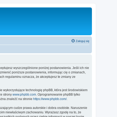
Zaloguj się
ptujesz wyszczególnione poniżej postanowienia. Jeśli ich nie
zmienić poniższe postanowienia, informując cię o zmianach,
ach regulaminu oznacza, że akceptujesz te zmiany ze
ie wykorzystujące technologię phpBB, która jest środowiskiem
ze strony
www.phpbb.com
. Oprogramowanie phpBB tylko
ożna znaleźć na stronie
https://www.phpbb.com/
.
zającym cudze prawa autorskie i dobra osobiste. Naruszenie
twoim niewłaściwym zachowaniu. Wyrażasz zgodę na to, że
zystkich podanych przez ciebie informacji w naszej bazie