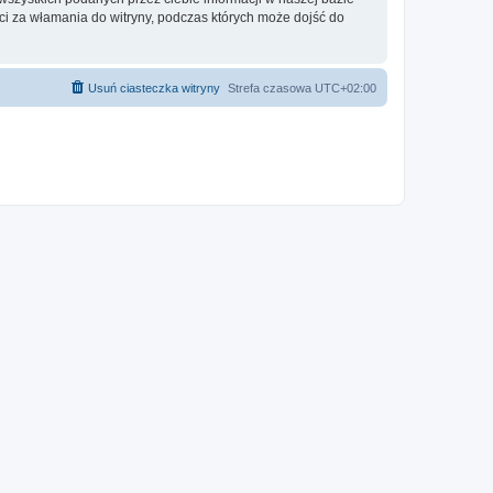
 za włamania do witryny, podczas których może dojść do
Usuń ciasteczka witryny
Strefa czasowa
UTC+02:00