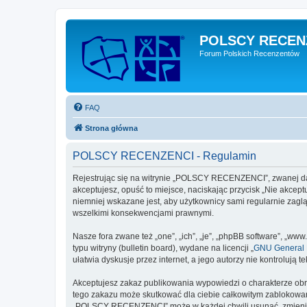
POLSCY RECEN
Forum Polskich Recenzentów
FAQ
Strona główna
POLSCY RECENZENCI - Regulamin
Rejestrując się na witrynie „POLSCY RECENZENCI”, zwanej dale
akceptujesz, opuść to miejsce, naciskając przycisk „Nie akc
niemniej wskazane jest, aby użytkownicy sami regularnie zag
wszelkimi konsekwencjami prawnymi.
Nasze fora zwane też „one”, „ich”, „je”, „phpBB software”, „
typu witryny (bulletin board), wydane na licencji „
GNU General P
ułatwia dyskusje przez internet, a jego autorzy nie kontroluj
Akceptujesz zakaz publikowania wypowiedzi o charakterze obr
tego zakazu może skutkować dla ciebie całkowitym zablokowan
„POLSCY RECENZENCI” może w każdej chwili usunąć, zmienić, p