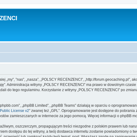
ZENCI
j „my”, ”nas”, „nasza”, „POLSCY RECENZENCI”, „http://forum.geocaching.pl”, akce
eptuję”. Administracja witryny „POLSCY RECENZENCI” ma prawo w dowolnym czasie 
lądali do tego regulaminu. Korzystanie z witryny „POLSCY RECENZENCI” po zmian
www.phpbb.com”, „phpBB Limited”, „phpBB Teams” działają w oparciu o oprogramowan
ublic License v2
” zwanej też „GPL”. Oprogramowanie jest dostępne do pobrania 
ą tekstów zamieszczanych w internecie za jego pomocą. Więcej informacji o phpBB m
aźliwym, oszczerczym, propagującym treści niezgodne z polskim prawem lub narus
iem dostępu do tej witryny, a twój dostawca internetu zostanie powiadomiony o 
rzenieść lub zamknąć każdy twój temat, post. Wyrażasz zgodę na zapisywanie ws