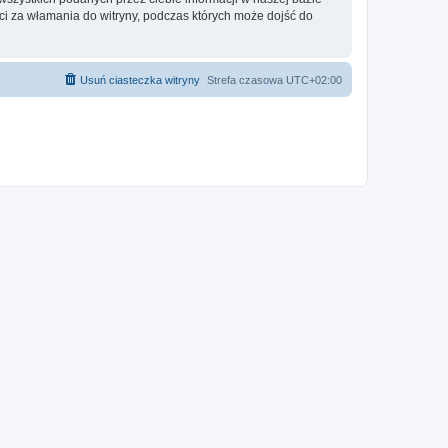
 za włamania do witryny, podczas których może dojść do
Usuń ciasteczka witryny
Strefa czasowa
UTC+02:00