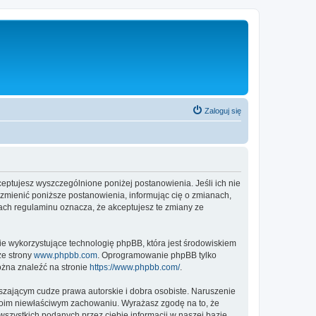
Zaloguj się
ptujesz wyszczególnione poniżej postanowienia. Jeśli ich nie
zmienić poniższe postanowienia, informując cię o zmianach,
ach regulaminu oznacza, że akceptujesz te zmiany ze
ie wykorzystujące technologię phpBB, która jest środowiskiem
ze strony
www.phpbb.com
. Oprogramowanie phpBB tylko
ożna znaleźć na stronie
https://www.phpbb.com/
.
zającym cudze prawa autorskie i dobra osobiste. Naruszenie
twoim niewłaściwym zachowaniu. Wyrażasz zgodę na to, że
zystkich podanych przez ciebie informacji w naszej bazie