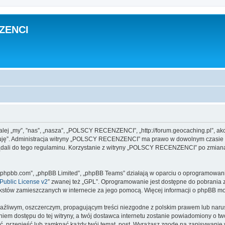
ZENCI
j „my”, ”nas”, „nasza”, „POLSCY RECENZENCI”, „http://forum.geocaching.pl”, akce
eptuję”. Administracja witryny „POLSCY RECENZENCI” ma prawo w dowolnym czasie 
lądali do tego regulaminu. Korzystanie z witryny „POLSCY RECENZENCI” po zmian
www.phpbb.com”, „phpBB Limited”, „phpBB Teams” działają w oparciu o oprogramowan
ublic License v2
” zwanej też „GPL”. Oprogramowanie jest dostępne do pobrania 
ą tekstów zamieszczanych w internecie za jego pomocą. Więcej informacji o phpBB m
aźliwym, oszczerczym, propagującym treści niezgodne z polskim prawem lub narus
iem dostępu do tej witryny, a twój dostawca internetu zostanie powiadomiony o 
rzenieść lub zamknąć każdy twój temat, post. Wyrażasz zgodę na zapisywanie ws