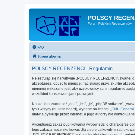
POLSCY RECEN
Forum Polskich Recenzentów
FAQ
Strona główna
POLSCY RECENZENCI - Regulamin
Rejestrując się na witrynie „POLSCY RECENZENCI”, zwanej dale
akceptujesz, opuść to miejsce, naciskając przycisk „Nie akc
niemniej wskazane jest, aby użytkownicy sami regularnie zag
wszelkimi konsekwencjami prawnymi.
Nasze fora zwane też „one”, „ich”, „je”, „phpBB software”, „
typu witryny (bulletin board), wydane na licencji „
GNU General P
ułatwia dyskusje przez internet, a jego autorzy nie kontroluj
Akceptujesz zakaz publikowania wypowiedzi o charakterze obr
tego zakazu może skutkować dla ciebie całkowitym zablokowan
„POLSCY RECENZENCI” może w każdej chwili usunąć, zmienić, p