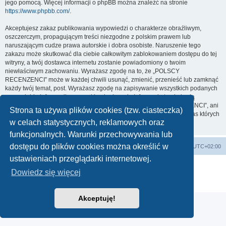
jego pomocą. Więcej informacji o phpBB można znaleźć na stronie
https://www.phpbb.com/
.
Akceptujesz zakaz publikowania wypowiedzi o charakterze obraźliwym,
oszczerczym, propagującym treści niezgodne z polskim prawem lub
naruszającym cudze prawa autorskie i dobra osobiste. Naruszenie tego
zakazu może skutkować dla ciebie całkowitym zablokowaniem dostępu do tej
witryny, a twój dostawca internetu zostanie powiadomiony o twoim
niewłaściwym zachowaniu. Wyrażasz zgodę na to, że „POLSCY
RECENZENCI” może w każdej chwili usunąć, zmienić, przenieść lub zamknąć
każdy twój temat, post. Wyrażasz zgodę na zapisywanie wszystkich podanych
przez ciebie informacji w naszej bazie danych. Informacje te nie będą
przekazywane nikomu bez twojej zgody, ale ani „POLSCY RECENZENCI”, ani
Strona ta używa plików cookies (tzw. ciasteczka)
phpBB nie ponosi odpowiedzialności za włamania do witryny, podczas których
w celach statystycznych, reklamowych oraz
może dojść do kradzieży danych.
funkcjonalnych. Warunki przechowywania lub
dostępu do plików cookies można określić w
Strona główna
Usuń ciasteczka witryny
Strefa czasowa
UTC+02:00
ustawieniach przeglądarki internetowej.
Technologię dostarcza
phpBB
® Forum Software © phpBB Limited
Dowiedz się więcej
Polski pakiet językowy dostarcza
phpBB.pl
Zasady ochrony danych osobowych
|
Regulamin
Akceptuję!