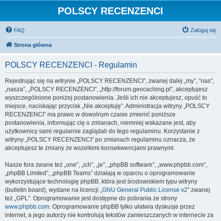
POLSCY RECENZENCI
FAQ
Zaloguj się
Strona główna
POLSCY RECENZENCI - Regulamin
Rejestrując się na witrynie „POLSCY RECENZENCI”, zwanej dalej „my”, ”nas”,
„nasza”, „POLSCY RECENZENCI”, „http://forum.geocaching.pl”, akceptujesz
wyszczególnione poniżej postanowienia. Jeśli ich nie akceptujesz, opuść to
miejsce, naciskając przycisk „Nie akceptuję”. Administracja witryny „POLSCY
RECENZENCI” ma prawo w dowolnym czasie zmienić poniższe
postanowienia, informując cię o zmianach, niemniej wskazane jest, aby
użytkownicy sami regularnie zaglądali do tego regulaminu. Korzystanie z
witryny „POLSCY RECENZENCI” po zmianach regulaminu oznacza, że
akceptujesz te zmiany ze wszelkimi konsekwencjami prawnymi.
Nasze fora zwane też „one”, „ich”, „je”, „phpBB software”, „www.phpbb.com”,
„phpBB Limited”, „phpBB Teams” działają w oparciu o oprogramowanie
wykorzystujące technologię phpBB, która jest środowiskiem typu witryny
(bulletin board), wydane na licencji „
GNU General Public License v2
” zwanej
też „GPL”. Oprogramowanie jest dostępne do pobrania ze strony
www.phpbb.com
. Oprogramowanie phpBB tylko ułatwia dyskusje przez
internet, a jego autorzy nie kontrolują tekstów zamieszczanych w internecie za