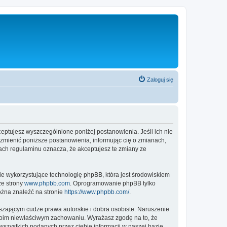
Zaloguj się
ptujesz wyszczególnione poniżej postanowienia. Jeśli ich nie
zmienić poniższe postanowienia, informując cię o zmianach,
ach regulaminu oznacza, że akceptujesz te zmiany ze
ie wykorzystujące technologię phpBB, która jest środowiskiem
ze strony
www.phpbb.com
. Oprogramowanie phpBB tylko
ożna znaleźć na stronie
https://www.phpbb.com/
.
zającym cudze prawa autorskie i dobra osobiste. Naruszenie
twoim niewłaściwym zachowaniu. Wyrażasz zgodę na to, że
zystkich podanych przez ciebie informacji w naszej bazie