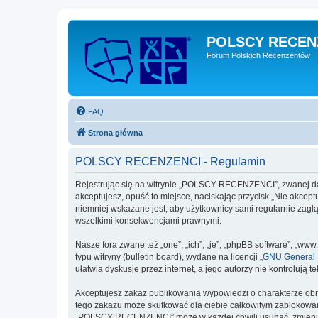
POLSCY RECEN
Forum Polskich Recenzentów
FAQ
Strona główna
POLSCY RECENZENCI - Regulamin
Rejestrując się na witrynie „POLSCY RECENZENCI”, zwanej dale
akceptujesz, opuść to miejsce, naciskając przycisk „Nie akc
niemniej wskazane jest, aby użytkownicy sami regularnie zag
wszelkimi konsekwencjami prawnymi.
Nasze fora zwane też „one”, „ich”, „je”, „phpBB software”, „
typu witryny (bulletin board), wydane na licencji „
GNU General P
ułatwia dyskusje przez internet, a jego autorzy nie kontroluj
Akceptujesz zakaz publikowania wypowiedzi o charakterze obr
tego zakazu może skutkować dla ciebie całkowitym zablokowan
„POLSCY RECENZENCI” może w każdej chwili usunąć, zmienić, p