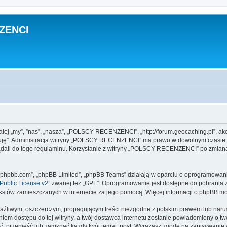
ZENCI
j „my”, ”nas”, „nasza”, „POLSCY RECENZENCI”, „http://forum.geocaching.pl”, akce
eptuję”. Administracja witryny „POLSCY RECENZENCI” ma prawo w dowolnym czasie 
lądali do tego regulaminu. Korzystanie z witryny „POLSCY RECENZENCI” po zmian
www.phpbb.com”, „phpBB Limited”, „phpBB Teams” działają w oparciu o oprogramowan
ublic License v2
” zwanej też „GPL”. Oprogramowanie jest dostępne do pobrania 
ą tekstów zamieszczanych w internecie za jego pomocą. Więcej informacji o phpBB m
aźliwym, oszczerczym, propagującym treści niezgodne z polskim prawem lub narus
iem dostępu do tej witryny, a twój dostawca internetu zostanie powiadomiony o 
rzenieść lub zamknąć każdy twój temat, post. Wyrażasz zgodę na zapisywanie ws