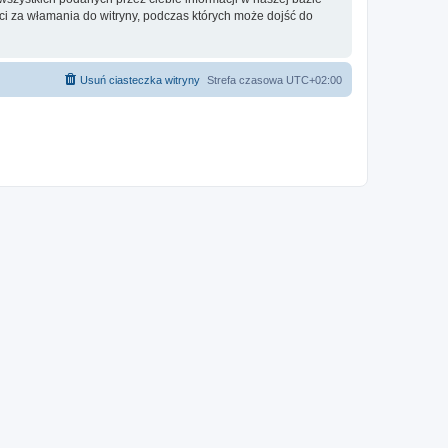
 za włamania do witryny, podczas których może dojść do
Usuń ciasteczka witryny
Strefa czasowa
UTC+02:00